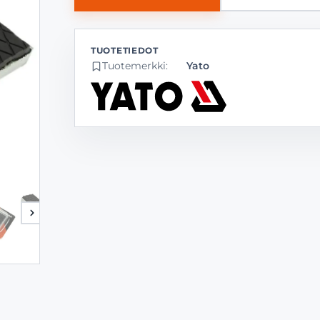
Tuotemerkki:
Yato