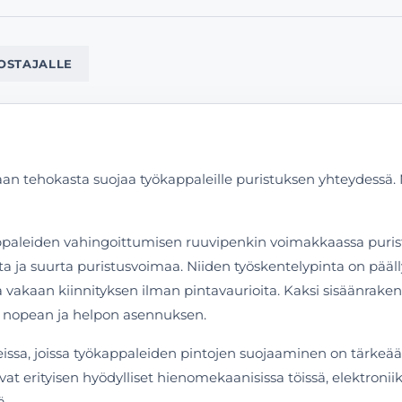
OSTAJALLE
an tehokasta suojaa työkappaleille puristuksen yhteydessä. 
paleiden vahingoittumisen ruuvipenkin voimakkaassa purist
ita ja suurta puristusvoimaa. Niiden työskentelypinta on pääl
a vakaan kiinnityksen ilman pintavaurioita. Kaksi sisäänrak
le nopean ja helpon asennuksen.
issa, joissa työkappaleiden pintojen suojaaminen on tärkeää.
vat erityisen hyödylliset hienomekaanisissa töissä, elektroni
ä.