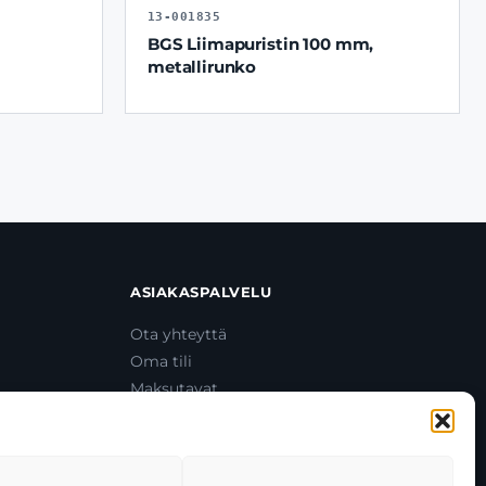
13-001835
BGS Liimapuristin 100 mm,
metallirunko
ASIAKASPALVELU
Ota yhteyttä
Oma tili
Maksutavat
Toimitustavat
Usein kysytyt kysymykset
+358 44 270 3795