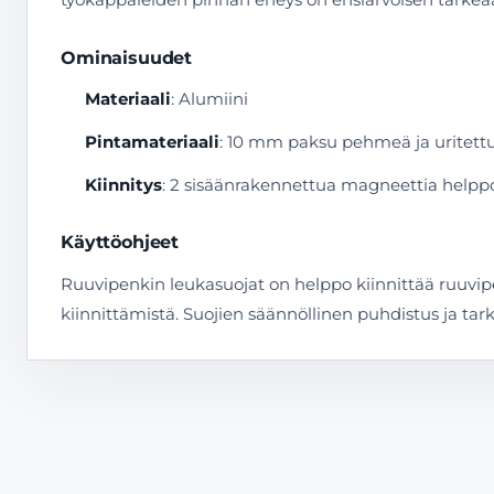
Ominaisuudet
Materiaali
: Alumiini
Pintamateriaali
: 10 mm paksu pehmeä ja uritett
Kiinnitys
: 2 sisäänrakennettua magneettia help
Käyttöohjeet
Ruuvipenkin leukasuojat on helppo kiinnittää ruuvip
kiinnittämistä. Suojien säännöllinen puhdistus ja ta