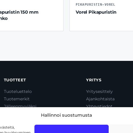
6
PIKAPURISTIN-VOREL
apuristin 150 mm
Vorel Pikapuristin
unko
TUOTTEET
YRITYS
Tuoteluettelo
Yritysesittely
Tuotemerkit
Ajankohtaista
Jälleenmyyjäksi
Yhteystiedot
Dump & Pump
Hallinnoi suostumusta
ästeitä,
iden hyväksyminen