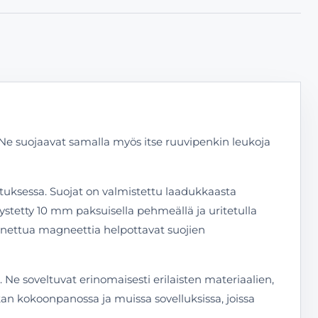
Ne suojaavat samalla myös itse ruuvipenkin leukoja
uksessa. Suojat on valmistettu laadukkaasta
lystetty 10 mm paksuisella pehmeällä ja uritetulla
ennettua magneettia helpottavat suojien
 Ne soveltuvat erinomaisesti erilaisten materiaalien,
ikan kokoonpanossa ja muissa sovelluksissa, joissa