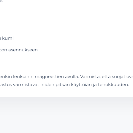
u kumi
poon asennukseen
enkin leukoihin magneettien avulla. Varmista, että suojat o
rkastus varmistavat niiden pitkän käyttöiän ja tehokkuuden.