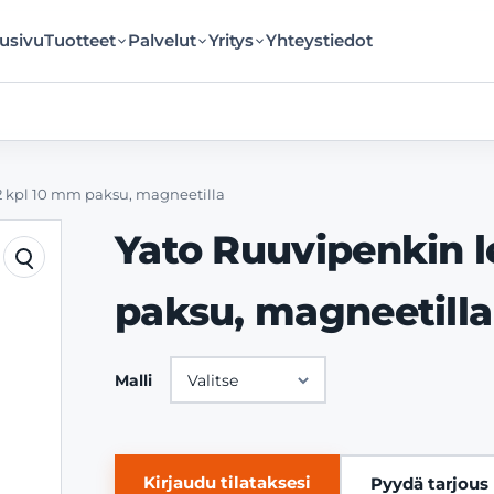
usivu
Tuotteet
Palvelut
Yritys
Yhteystiedot
2 kpl 10 mm paksu, magneetilla
Yato Ruuvipenkin l
paksu, magneetilla
Malli
Kirjaudu tilataksesi
Pyydä tarjous