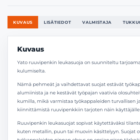
KUVAUS
LISÄTIEDOT
VALMISTAJA
TUKKU
Kuvaus
Yato ruuvipenkin leukasuoja on suunniteltu tarjoama
kulumiselta.
Nämä pehmeät ja vaihdettavat suojat estävät työkap
alumiinista ja ne kestävät työpajan vaativia olosuhte
kumilla, mikä varmistaa työkappaleiden turvallisen j
kiinnittämistä ruuvipenkkiin tarjoten näin käyttäjäl
Ruuvipenkin leukasuojat sopivat käytettäväksi tilante
kuten metallin, puun tai muovin käsittelyyn. Suojat o
työkappaleiden pinnan eheys on ensiarvoisen tärkeä