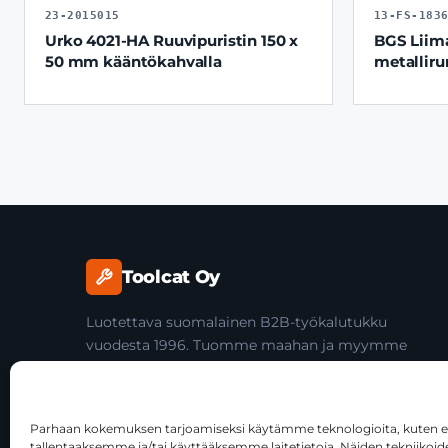
23-2015015
13-FS-183
Urko 4021-HA Ruuvipuristin 150 x
BGS Liim
50 mm kääntökahvalla
metallir
Toolcat Oy
Luotettava suomalainen B2B-työkalutukku
vuodesta 1996. Tuomme maahan ja myymme
laadukkaita käsityökaluja yli 45 tuotemerkiltä
ammattilaisille ja jälleenmyyjille.
Parhaan kokemuksen tarjoamiseksi käytämme teknologioita, kuten ev
tallentaaksemme ja/tai käyttääksemme laitetietoja. Näiden tekniiko