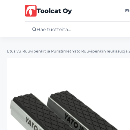
Toolcat Oy
Et
Etusivu
Etusivu
›
Ruuvipenkit ja Puristimet
›
Yato Ruuvipenkin leukasuoja 
Tuotteet
Palvelut
Yritys
Yhteystiedot