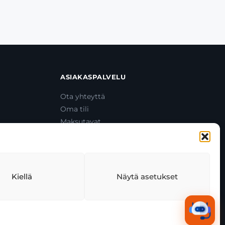
ASIAKASPALVELU
Ota yhteyttä
Oma tili
Maksutavat
Toimitustavat
Usein kysytyt kysymykset
+358 44 270 3795
asiakaspalvelu@toolcat.fi
Kiellä
Näytä asetukset
tekäytäntö
Tekoälyn käyttö
Kaikki järjestelmät toimivat