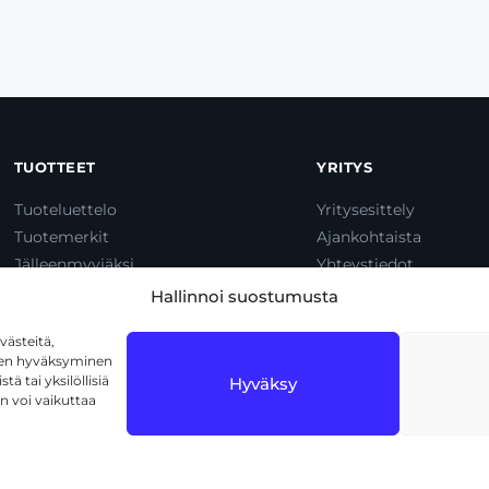
TUOTTEET
YRITYS
Tuoteluettelo
Yritysesittely
Tuotemerkit
Ajankohtaista
Jälleenmyyjäksi
Yhteystiedot
Dump & Pump
Hallinnoi suostumusta
ästeitä,
iden hyväksyminen
ä tai yksilöllisiä
Hyväksy
n voi vaikuttaa
1720 Vantaa
Tietosuojaseloste
Käyttöehdot
Eväs