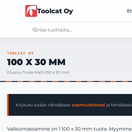
Toolcat Oy
Et
Etusivu
TOOLCAT OY
100 X 30 MM
Tuotteet
Etusivu
›
Tuote Malli
›
100 x 30 mm
Palvelut
Yritys
Kirjaudu sisään nähdäksesi
sopimushintasi
ja tehdäksesi
Yhteystiedot
Valikoimassamme on 1 100 x 30 mm-tuote. Myymme vain 