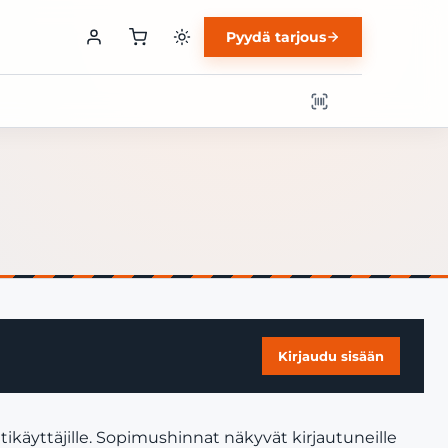
Pyydä tarjous
Kirjaudu sisään
ikäyttäjille. Sopimushinnat näkyvät kirjautuneille