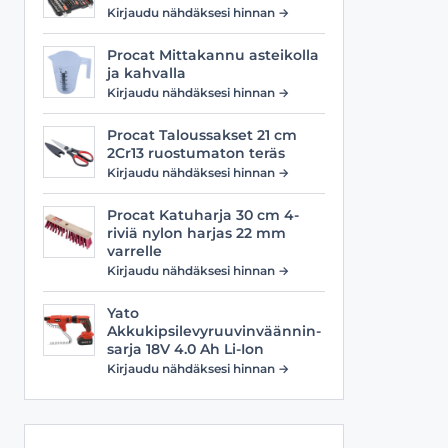
Viilat
Työasusteet
Kirjaudu nähdäksesi hinnan →
Vyöt
Procat Mittakannu asteikolla
ja kahvalla
Kirjaudu nähdäksesi hinnan →
Procat Taloussakset 21 cm
2Cr13 ruostumaton teräs
Kirjaudu nähdäksesi hinnan →
Procat Katuharja 30 cm 4-
riviä nylon harjas 22 mm
varrelle
Kirjaudu nähdäksesi hinnan →
Yato
Akkukipsilevyruuvinväännin-
sarja 18V 4.0 Ah Li-Ion
Kirjaudu nähdäksesi hinnan →