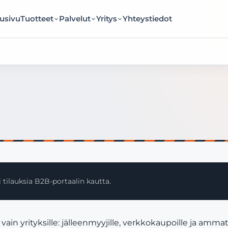
usivu
Tuotteet
Palvelut
Yritys
Yhteystiedot
 tilauksia B2B-portaalin kautta.
yrityksille: jälleenmyyjille, verkkokaupoille ja ammatt