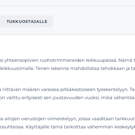
TUKKUOSTAJALLE
si yhteensopivien ruohotrimmereiden leikkuupäissä. Nämä ter
e leikkuusiimalle. Terien rakenne mahdollistaa tehokkaan ja ta
riittävän määrän varaosia pitkäkestoiseen työskentelyyn. Te
 valittu erityisesti sen joustavuuden vuoksi, mikä vähentää t
ja aitojen vierustojen viimeistelyyn, joissa vaaditaan tarkk
sa olosuhteissa. Käyttäjälle tämä tarkoittaa vähemmän keskeyt