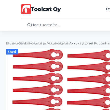
Toolcat Oy
Et
Etusivu
Etusivu
›
Sähkötyökalut ja Akkutyökalut
›
Akkukäyttöiset Puutarha
Uusi
Tuotteet
Palvelut
Yritys
Yhteystiedot