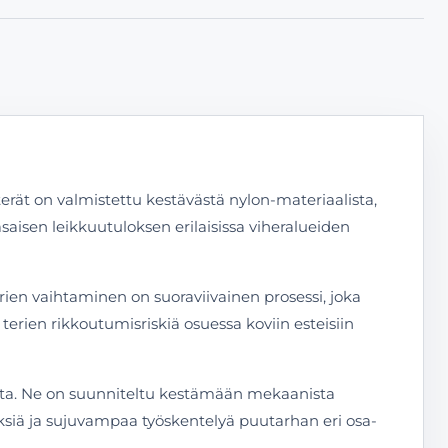
ät on valmistettu kestävästä nylon-materiaalista,
saisen leikkuutuloksen erilaisissa viheralueiden
rien vaihtaminen on suoraviivainen prosessi, joka
erien rikkoutumisriskiä osuessa koviin esteisiin
uutta. Ne on suunniteltu kestämään mekaanista
yksiä ja sujuvampaa työskentelyä puutarhan eri osa-