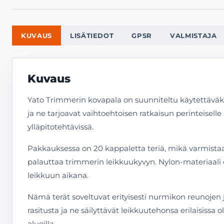
KUVAUS
LISÄTIEDOT
GPSR
VALMISTAJA
Kuvaus
Yato Trimmerin kovapala on suunniteltu käytettäväk
ja ne tarjoavat vaihtoehtoisen ratkaisun perinteisell
ylläpitotehtävissä.
Pakkauksessa on 20 kappaletta teriä, mikä varmistaa 
palauttaa trimmerin leikkuukyvyn. Nylon-materiaali on
leikkuun aikana.
Nämä terät soveltuvat erityisesti nurmikon reunojen 
rasitusta ja ne säilyttävät leikkuutehonsa erilaisis
alueilla.