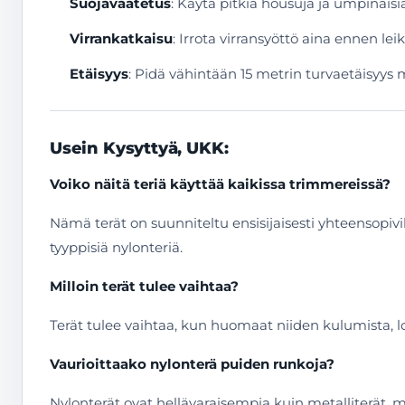
Suojavaatetus
: Käytä pitkiä housuja ja umpinais
Virrankatkaisu
: Irrota virransyöttö aina ennen lei
Etäisyys
: Pidä vähintään 15 metrin turvaetäisyys 
Usein Kysyttyä, UKK:
Voiko näitä teriä käyttää kaikissa trimmereissä?
Nämä terät on suunniteltu ensisijaisesti yhteensopiv
tyyppisiä nylonteriä.
Milloin terät tulee vaihtaa?
Terät tulee vaihtaa, kun huomaat niiden kulumista, 
Vaurioittaako nylonterä puiden runkoja?
Nylonterät ovat hellävaraisempia kuin metalliterät, mu