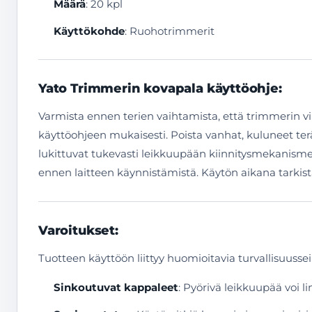
Määrä
: 20 kpl
Käyttökohde
: Ruohotrimmerit
Yato Trimmerin kovapala käyttöohje:
Varmista ennen terien vaihtamista, että trimmerin virt
käyttöohjeen mukaisesti. Poista vanhat, kuluneet terä
lukittuvat tukevasti leikkuupään kiinnitysmekanismeihi
ennen laitteen käynnistämistä. Käytön aikana tarkista
Varoitukset:
Tuotteen käyttöön liittyy huomioitavia turvallisuussei
Sinkoutuvat kappaleet
: Pyörivä leikkuupää voi l