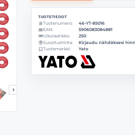
Tuotenumero:
46-YT-85016
EAN:
5906083084881
Ulkolaatikko:
250
Kirjaudu nähdäksesi hin
Suositushinta:
Tuotemerkki:
Yato