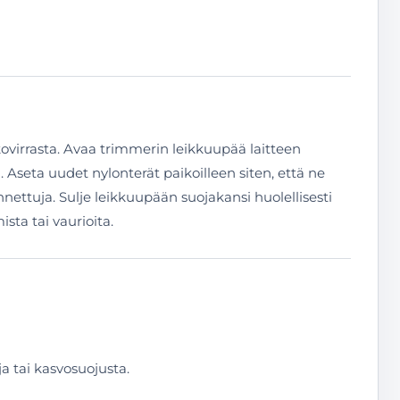
kkovirrasta. Avaa trimmerin leikkuupää laitteen
 Aseta uudet nylonterät paikoilleen siten, että ne
nnettuja. Sulje leikkuupään suojakansi huolellisesti
sta tai vaurioita.
ja tai kasvosuojusta.