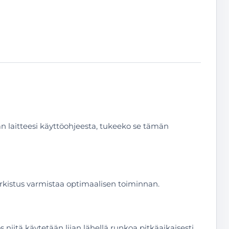
n laitteesi käyttöohjeesta, tukeeko se tämän
rkistus varmistaa optimaalisen toiminnan.
 niitä käytetään liian lähellä runkoa pitkäaikaisesti.