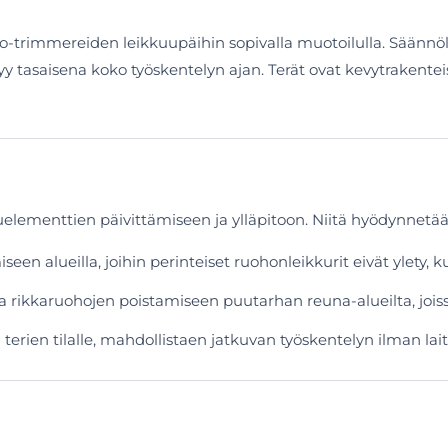
-trimmereiden leikkuupäihin sopivalla muotoilulla. Säännöll
yy tasaisena koko työskentelyn ajan. Terät ovat kevytrakentei
lementtien päivittämiseen ja ylläpitoon. Niitä hyödynnetään 
een alueilla, joihin perinteiset ruohonleikkurit eivät ylety, ku
a rikkaruohojen poistamiseen puutarhan reuna-alueilta, joiss
 terien tilalle, mahdollistaen jatkuvan työskentelyn ilman l