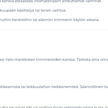
ia kenkiä estääksesi irtomateriaalin aiheuttamat vammat.
kkuupään käsittelyä tai terien vaihtoa.
muihin henkilöihin tai eläimiin trimmerin käytön aikana.
iksi Yato-merkkisten trimmereiden kanssa. Tarkista aina oma
lohkeamista tai leikkuutehon heikkenemistä. Säännöllinen ta
tta ne voivat silti vaurioittaa hyvin pehmeäkuorisia puita, jos