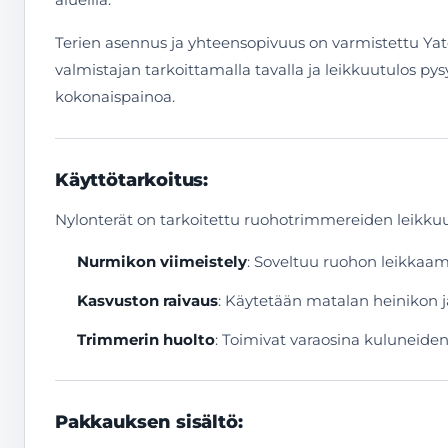
Terien asennus ja yhteensopivuus on varmistettu Yato
valmistajan tarkoittamalla tavalla ja leikkuutulos pys
kokonaispainoa.
Käyttötarkoitus:
Nylonterät on tarkoitettu ruohotrimmereiden leikkuue
Nurmikon viimeistely
: Soveltuu ruohon leikkaamis
Kasvuston raivaus
: Käytetään matalan heinikon j
Trimmerin huolto
: Toimivat varaosina kuluneiden
Pakkauksen sisältö: