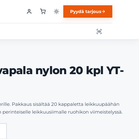
Pyydä tarjous
apala nylon 20 kpl YT-
rille. Pakkaus sisältää 20 kappaletta leikkuupäähän
n perinteiselle leikkuusiimalle ruohikon viimeistelyssä.