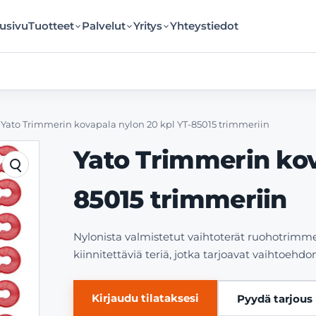
usivu
Tuotteet
Palvelut
Yritys
Yhteystiedot
›
Yato Trimmerin kovapala nylon 20 kpl YT-85015 trimmeriin
Yato Trimmerin kov
85015 trimmeriin
Nylonista valmistetut vaihtoterät ruohotrimme
kiinnitettäviä teriä, jotka tarjoavat vaihtoehdo
Kirjaudu tilataksesi
Pyydä tarjous