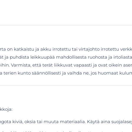
a on katkaistu ja akku irrotettu tai virtajohto irrotettu ver
t ja puhdista leikkuupää mahdollisesta ruohosta ja irtoliasta.
n. Varmista, että terät liikkuvat vapaasti ja ovat oikein ase
 terien kunto säännöllisesti ja vaihda ne, jos huomaat kulumi
kkoja:
ingota kiviä, oksia tai muuta materiaalia. Käytä aina suojalase