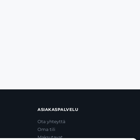
ASIAKASPALVELU
Ota yhteyttä
Oma tili
Maksutavat