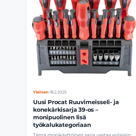
Yleinen
·
18.2.2025
Uusi Procat Ruuvimeisseli- ja
konekärkisarja 39-os –
monipuolinen lisä
työkalukategoriaan
Tämä monikäyttöinen sarja vastaa erilaisiin