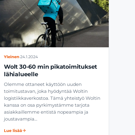
Yleinen
·
24.1.2024
Wolt 30-60 min pikatoimitukset
lähialueelle
Olemme ottaneet käyttöön uuden
toimitustavan, joka hyödyntää Woltin
logistiikkaverkostoa. Tämä yhteistyö Woltin
kanssa on osa pyrkimystämme tarjota
asiakkaillemme entistä nopeampia ja
joustavampia…
Lue lisää