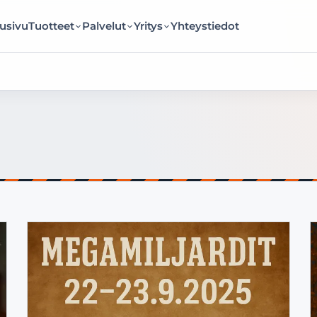
usivu
Tuotteet
Palvelut
Yritys
Yhteystiedot