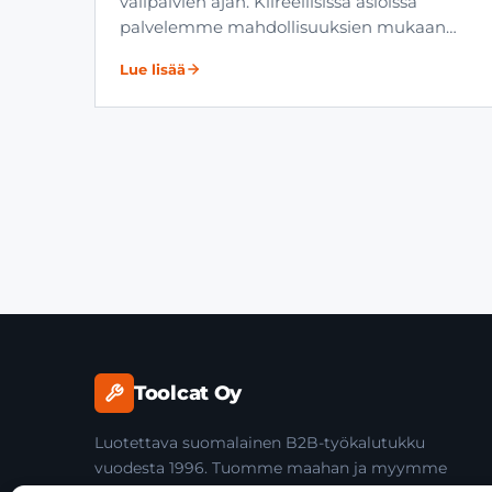
välipäivien ajan. Kiireellisissä asioissa
palvelemme mahdollisuuksien mukaan…
Lue lisää
Toolcat Oy
Luotettava suomalainen B2B-työkalutukku
vuodesta 1996. Tuomme maahan ja myymme