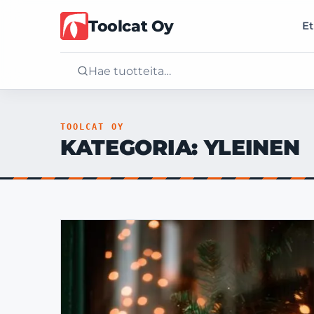
Toolcat Oy
Et
Etusivu
TOOLCAT OY
KATEGORIA:
YLEINEN
Tuotteet
Palvelut
Yritys
Yhteystiedot