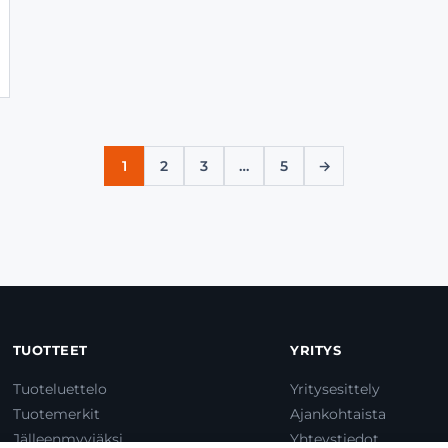
1
2
3
…
5
→
TUOTTEET
YRITYS
Tuoteluettelo
Yritysesittely
Tuotemerkit
Ajankohtaista
Jälleenmyyjäksi
Yhteystiedot