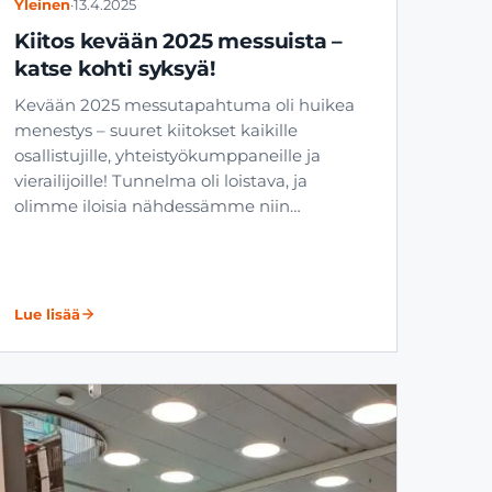
Yleinen
·
13.4.2025
Kiitos kevään 2025 messuista –
katse kohti syksyä!
Kevään 2025 messutapahtuma oli huikea
menestys – suuret kiitokset kaikille
osallistujille, yhteistyökumppaneille ja
vierailijoille! Tunnelma oli loistava, ja
olimme iloisia nähdessämme niin…
Lue lisää