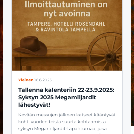
Yleinen
·
16.6.2025
Tallenna kalenteriin 22-23.9.2025:
Syksyn 2025 Megamiljardit
lähestyvät!
Kevään messujen jälkeen katseet kääntyvät
kohti vuoden toista suurta kohtaamista –
syksyn Megamiljardit-tapahtumaa, joka