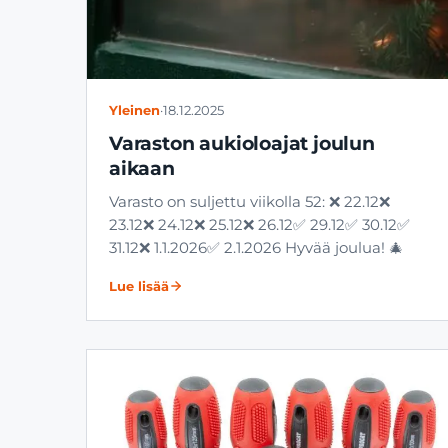
Yleinen
·
18.12.2025
Varaston aukioloajat joulun
aikaan
Varasto on suljettu viikolla 52: ❌ 22.12❌
23.12❌ 24.12❌ 25.12❌ 26.12✅ 29.12✅ 30.12✅
31.12❌ 1.1.2026✅ 2.1.2026 Hyvää joulua! 🎄
Lue lisää