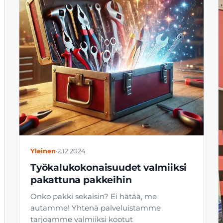
Yleinen
·
2.12.2024
Työkalukokonaisuudet valmiiksi
pakattuna pakkeihin
Onko pakki sekaisin? Ei hätää, me
autamme! Yhtenä palveluistamme
tarjoamme valmiiksi kootut