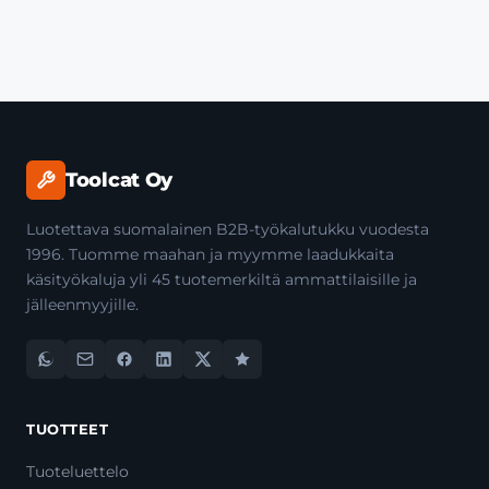
Toolcat Oy
Luotettava suomalainen B2B-työkalutukku vuodesta
1996. Tuomme maahan ja myymme laadukkaita
käsityökaluja yli 45 tuotemerkiltä ammattilaisille ja
jälleenmyyjille.
TUOTTEET
Tuoteluettelo