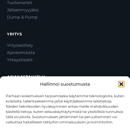
Tuotemerkit
Jälleenmyyjäksi
Dump & Pump
YRITYS
Yritysesittely
Ajankohtaista
Yhteystiedot
ASIAKASPALVELU
Hallinnoi suostumusta
Ota yhteyttä
Oma tili
Parhaan kokemuksen tarjoamiseksi käytämme teknologioita, kuten
evästeitä, tallentaaksemme ja/tai käyttääksemme laitetietoja.
Maksutavat
Näiden tekniikoiden hyväksyminen antaa meille mahdollisuuden
Toimitustavat
käsitellä tietoja, kuten selauskäyttäytymistä tai yksilöllisiä tunnuksia
Usein kysytyt kysymykset
tällä sivustolla. Suostumuksen jättäminen tai peruuttaminen voi
vaikuttaa haitallisesti tiettyihin ominaisuuksiin ja toimintoihin.
+358 44 270 3795