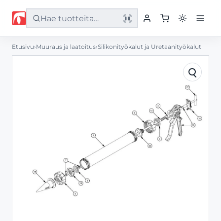
Etusivu
›
Muuraus ja laatoitus
›
Silikonityökalut ja Uretaanityökalut
Etusivu
Tuotteet
Palvelut
Yritys
Yhteystiedot