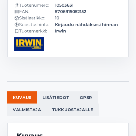
Tuotenumero:
10503631
EAN:
5706915052152
Sisälaatikko:
10
Kirjaudu nähdäksesi hinnan
Suositushinta:
Tuotemerkki:
Irwin
KUVAUS
LISÄTIEDOT
GPSR
VALMISTAJA
TUKKUOSTAJALLE
Kuvaus