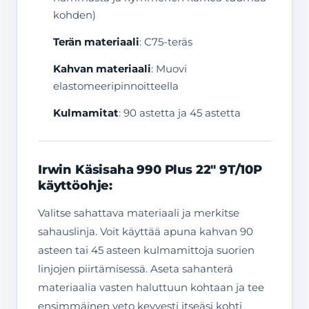
kohden)
Terän materiaali
: C75-teräs
Kahvan materiaali
: Muovi
elastomeeripinnoitteella
Kulmamitat
: 90 astetta ja 45 astetta
Irwin Käsisaha 990 Plus 22″ 9T/10P
käyttöohje:
Valitse sahattava materiaali ja merkitse
sahauslinja. Voit käyttää apuna kahvan 90
asteen tai 45 asteen kulmamittoja suorien
linjojen piirtämisessä. Aseta sahanterä
materiaalia vasten haluttuun kohtaan ja tee
ensimmäinen veto kevyesti itseäsi kohti