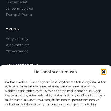
Tuotemerkit
Jälleenmyyjäksi
Dump & Pump
YRITYS
Yritysesittely
Ajankohtaista
Yhteystiedot
ASIAKASPALVELU
Hallinnoi suostumusta
Ota yhteyttä
Oma tili
Parhaan kokemuksen tarjoamiseksi käytämme teknologioita, kuten
evästeitä, tallentaaksemme ja/tai käyttääksemme laitetietoja.
Maksutavat
Näiden tekniikoiden hyväksyminen antaa meille mahdollisuuden
Toimitustavat
käsitellä tietoja, kuten selauskäyttäytymistä tai yksilöllisiä tunnuksia
Usein kysytyt kysymykset
tällä sivustolla. Suostumuksen jättäminen tai peruuttaminen voi
vaikuttaa haitallisesti tiettyihin ominaisuuksiin ja toimintoihin.
+358 44 270 3795