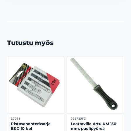
Tutustu myös
19948
76272502
Pistosahanteräsarja
Laattaviila Artu KM 150
B&D 10 kpl
mm, puolipyöreä