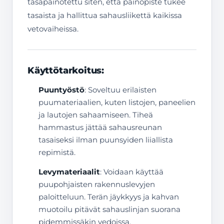
tasapainotettu siten, että painopiste tukee
tasaista ja hallittua sahausliikettä kaikissa
vetovaiheissa.
Käyttötarkoitus:
Puuntyöstö
: Soveltuu erilaisten
puumateriaalien, kuten listojen, paneelien
ja lautojen sahaamiseen. Tiheä
hammastus jättää sahausreunan
tasaiseksi ilman puunsyiden liiallista
repimistä.
Levymateriaalit
: Voidaan käyttää
puupohjaisten rakennuslevyjen
paloitteluun. Terän jäykkyys ja kahvan
muotoilu pitävät sahauslinjan suorana
pidemmissäkin vedoissa.