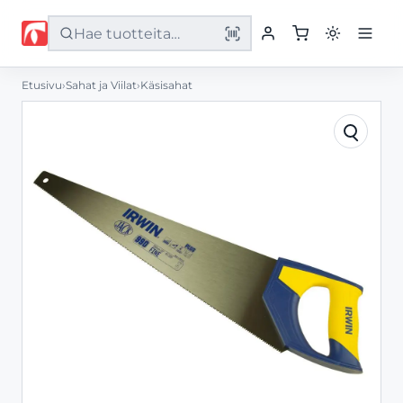
Etusivu
›
Sahat ja Viilat
›
Käsisahat
Etusivu
Tuotteet
Palvelut
Yritys
Yhteystiedot