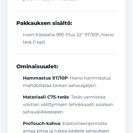
Pakkauksen sisältö:
Irwin Käsisaha 990 Plus 22″ 9T/10P, hieno
terä (1 kpl)
Ominaisuudet:
Hammastus 9T/10P
: Hieno hammastus
mahdollistaa tarkan sahausjäljen.
Materiaali C75-teräs
: Teräs varmistaa
voiman välittymisen tehokkaasti suoraan
sahausliikkeeseen.
ProTouch-kahva
: Elastomeeripinnoite
antaa pitoa ja tukea kädelle sahauksen