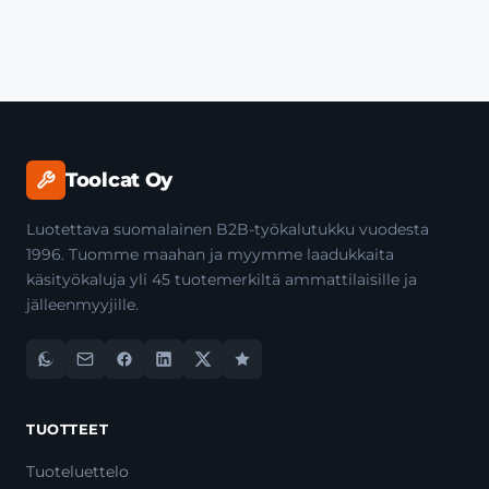
Toolcat Oy
Luotettava suomalainen B2B-työkalutukku vuodesta
1996. Tuomme maahan ja myymme laadukkaita
käsityökaluja yli 45 tuotemerkiltä ammattilaisille ja
jälleenmyyjille.
TUOTTEET
Tuoteluettelo