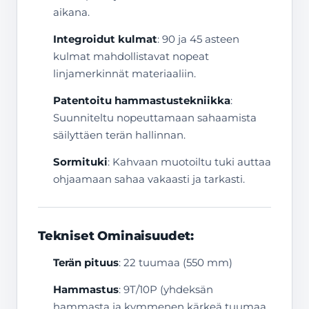
aikana.
Integroidut kulmat
: 90 ja 45 asteen
kulmat mahdollistavat nopeat
linjamerkinnät materiaaliin.
Patentoitu hammastustekniikka
:
Suunniteltu nopeuttamaan sahaamista
säilyttäen terän hallinnan.
Sormituki
: Kahvaan muotoiltu tuki auttaa
ohjaamaan sahaa vakaasti ja tarkasti.
Tekniset Ominaisuudet:
Terän pituus
: 22 tuumaa (550 mm)
Hammastus
: 9T/10P (yhdeksän
hammasta ja kymmenen kärkeä tuumaa