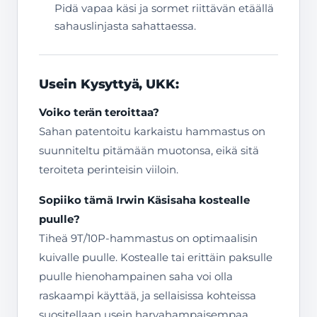
Pidä vapaa käsi ja sormet riittävän etäällä
sahauslinjasta sahattaessa.
Usein Kysyttyä, UKK:
Voiko terän teroittaa?
Sahan patentoitu karkaistu hammastus on
suunniteltu pitämään muotonsa, eikä sitä
teroiteta perinteisin viiloin.
Sopiiko tämä Irwin Käsisaha kostealle
puulle?
Tiheä 9T/10P-hammastus on optimaalisin
kuivalle puulle. Kostealle tai erittäin paksulle
puulle hienohampainen saha voi olla
raskaampi käyttää, ja sellaisissa kohteissa
suositellaan usein harvahampaisempaa