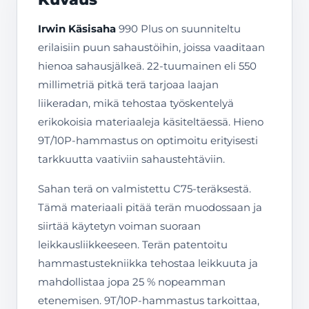
Irwin Käsisaha
990 Plus on suunniteltu
erilaisiin puun sahaustöihin, joissa vaaditaan
hienoa sahausjälkeä. 22-tuumainen eli 550
millimetriä pitkä terä tarjoaa laajan
liikeradan, mikä tehostaa työskentelyä
erikokoisia materiaaleja käsiteltäessä. Hieno
9T/10P-hammastus on optimoitu erityisesti
tarkkuutta vaativiin sahaustehtäviin.
Sahan terä on valmistettu C75-teräksestä.
Tämä materiaali pitää terän muodossaan ja
siirtää käytetyn voiman suoraan
leikkausliikkeeseen. Terän patentoitu
hammastustekniikka tehostaa leikkuuta ja
mahdollistaa jopa 25 % nopeamman
etenemisen. 9T/10P-hammastus tarkoittaa,