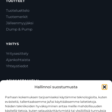
TUOTTEET
Tuoteluettelo
Tuotemerkit
Jälleenmyyjäksi
Dump & Pump
YRITYS
Yritysesittely
Ajankohtaista
Yhteystiedot
ASIAKASPALVELU
Hallinnoi suostumusta
Ota yhteyttä
Oma tili
Parhaan kokemuksen tarjoamiseksi käytämme teknologioita, kuten
evästeitä, tallentaaksemme ja/tai käyttääksemme laitetietoja.
Maksutavat
Näiden tekniikoiden hyväksyminen antaa meille mahdollisuuden
Toimitustavat
käsitellä tietoja, kuten selauskäyttäytymistä tai yksilöllisiä tunnuksia