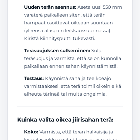
Uuden terän asennus:
Aseta uusi 550 mm
varaterä paikalleen siten, että terän
hampaat osoittavat oikeaan suuntaan
(yleensä alaspäin leikkaussuunnassa).
Kiristä kiinnityspultti tukevasti.
Teräsuojuksen sulkeminen:
Sulje
teräsuojus ja varmista, että se on kunnolla
paikallaan ennen sahan käynnistämistä.
Testaus:
Käynnistä saha ja tee koeajo
varmistaaksesi, että terä toimii oikein eikä
aiheuta tärinää tai muita ongelmia.
Kuinka valita oikea jiirisahan terä:
Koko:
Varmista, että terän halkaisija ja
kiinnitysaukko ovat yhteensopivia sahan