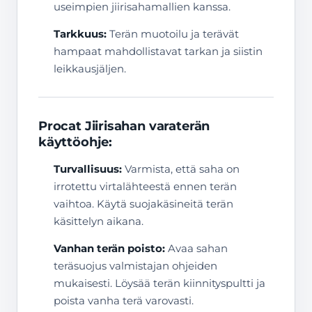
useimpien jiirisahamallien kanssa.
Tarkkuus:
Terän muotoilu ja terävät
hampaat mahdollistavat tarkan ja siistin
leikkausjäljen.
Procat Jiirisahan varaterän
käyttöohje:
Turvallisuus:
Varmista, että saha on
irrotettu virtalähteestä ennen terän
vaihtoa. Käytä suojakäsineitä terän
käsittelyn aikana.
Vanhan terän poisto:
Avaa sahan
teräsuojus valmistajan ohjeiden
mukaisesti. Löysää terän kiinnityspultti ja
poista vanha terä varovasti.