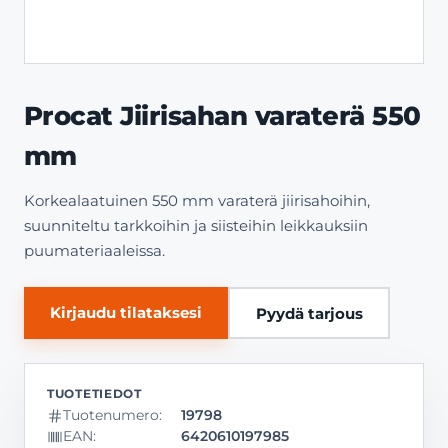
Procat Jiirisahan varaterä 550
mm
Korkealaatuinen 550 mm varaterä jiirisahoihin,
suunniteltu tarkkoihin ja siisteihin leikkauksiin
puumateriaaleissa.
Kirjaudu tilataksesi
Pyydä tarjous
Tuotenumero:
19798
EAN:
6420610197985