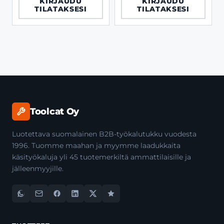
KIRJAUDU
KIRJAUDU
TILATAKSESI
TILATAKSESI
Toolcat Oy
Luotettava suomalainen B2B-työkalutukku vuodesta
1996. Tuomme maahan ja myymme laadukkaita
käsityökaluja yli 45 tuotemerkiltä ammattilaisille ja
jälleenmyyjille.