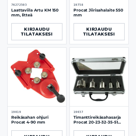
76272503
19758
Laattaviila Artu KM 150
Procat Jiirisahalaite 550
mm, litteä
mm
KIRJAUDU
KIRJAUDU
TILATAKSESI
TILATAKSESI
19019
19037
Reikäsahan ohjuri
Timanttireikäsahasarja
Procat 4-90 mm
Procat 20-23-32-35-51
mm