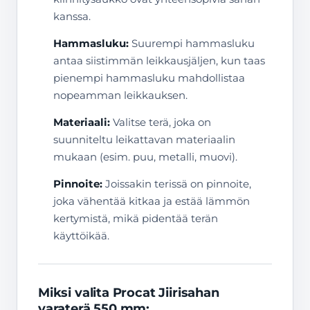
kanssa.
Hammasluku:
Suurempi hammasluku
antaa siistimmän leikkausjäljen, kun taas
pienempi hammasluku mahdollistaa
nopeamman leikkauksen.
Materiaali:
Valitse terä, joka on
suunniteltu leikattavan materiaalin
mukaan (esim. puu, metalli, muovi).
Pinnoite:
Joissakin terissä on pinnoite,
joka vähentää kitkaa ja estää lämmön
kertymistä, mikä pidentää terän
käyttöikää.
Miksi valita Procat Jiirisahan
varaterä 550 mm: