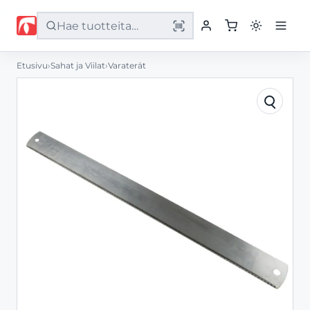
Etusivu
›
Sahat ja Viilat
›
Varaterät
Etusivu
Tuotteet
Palvelut
Yritys
Yhteystiedot