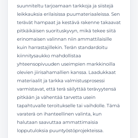
suunniteltu tarjoamaan tarkkoja ja siistejä
leikkauksia erilaisissa puumateriaaleissa. Sen
terävät hampaat ja kestävä rakenne takaavat
pitkäikäisen suorituskyvyn, mikä tekee siitä
erinomaisen valinnan niin ammattilaisille
kuin harrastajillekin. Terän standardoitu
kiinnitysaukko mahdollistaa
yhteensopivuuden useimpien markkinoilla
olevien jiirisahamallien kanssa. Laadukkaat
materiaalit ja tarkka valmistusprosessi
varmistavat, että terä säilyttää terävyytensä
pitkään ja vähentää tarvetta usein
tapahtuvalle teroitukselle tai vaihdolle. Tämä
varaterä on ihanteellinen valinta, kun
halutaan saavuttaa ammattimaisia
lopputuloksia puuntyöstöprojekteissa.