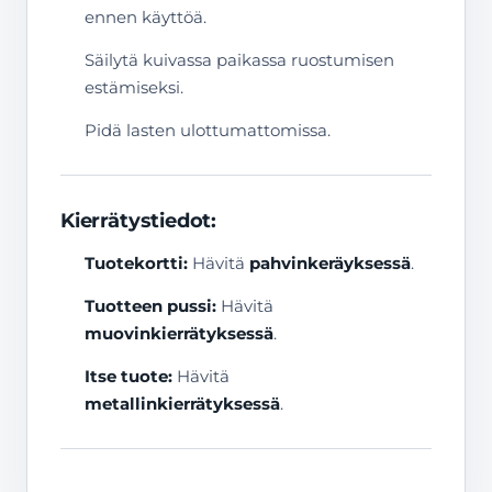
ennen käyttöä.
Säilytä kuivassa paikassa ruostumisen
estämiseksi.
Pidä lasten ulottumattomissa.
Kierrätystiedot:
Tuotekortti:
Hävitä
pahvinkeräyksessä
.
Tuotteen pussi:
Hävitä
muovinkierrätyksessä
.
Itse tuote:
Hävitä
metallinkierrätyksessä
.