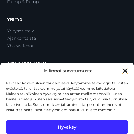
Dump & Pump
YRITYS
Yritysesittely
Ajankohtaista
Yhteystiedot
ASIAKASPALVELU
Hallinnoi suostumusta
Ota yhteyttä
Oma tili
Parhaan kokemuksen tarjoamiseksi käytämme teknologioita, kuten
evästeitä, tallentaaksemme ja/tai käyttääksemme laitetietoja.
Maksutavat
Näiden tekniikoiden hyväksyminen antaa meille mahdollisuuden
Toimitustavat
käsitellä tietoja, kuten selauskäyttäytymistä tai yksilöllisiä tunnuksia
Usein kysytyt kysymykset
tällä sivustolla. Suostumuksen jättäminen tai peruuttaminen voi
vaikuttaa haitallisesti tiettyihin ominaisuuksiin ja toimintoihin.
+358 44 270 3795
asiakaspalvelu@toolcat.fi
Hyväksy