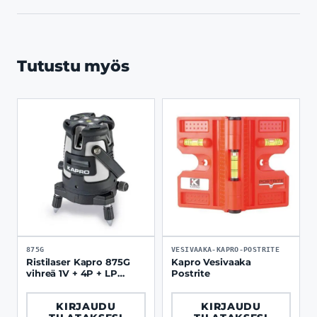
Tutustu myös
875G
VESIVAAKA-KAPRO-POSTRITE
Ristilaser Kapro 875G
Kapro Vesivaaka
vihreä 1V + 4P + LP
Postrite
pehmeä kotelo
KIRJAUDU
KIRJAUDU