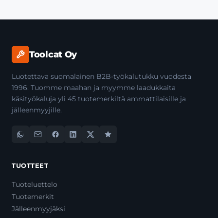
Toolcat Oy
Luotettava suomalainen B2B-työkalutukku vuodesta
1996. Tuomme maahan ja myymme laadukkaita
käsityökaluja yli 45 tuotemerkiltä ammattilaisille ja
jälleenmyyjille.
TUOTTEET
Tuoteluettelo
Tuotemerkit
Jälleenmyyjäksi