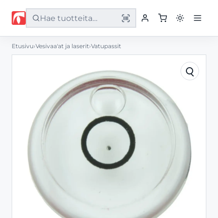
Etusivu
›
Vesivaa'at ja laserit
›
Vatupassit
Etusivu
Tuotteet
Palvelut
Yritys
Yhteystiedot