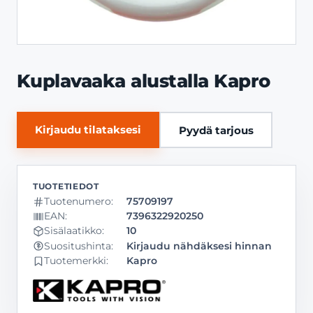
Kuplavaaka alustalla Kapro
Kirjaudu tilataksesi
Pyydä tarjous
Tuotenumero:
75709197
EAN:
7396322920250
Sisälaatikko:
10
Kirjaudu nähdäksesi hinnan
Suositushinta:
Tuotemerkki:
Kapro