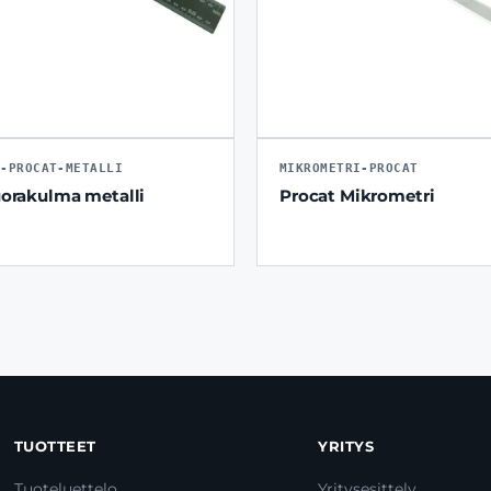
A-PROCAT-METALLI
MIKROMETRI-PROCAT
uorakulma metalli
Procat Mikrometri
TUOTTEET
YRITYS
Tuoteluettelo
Yritysesittely