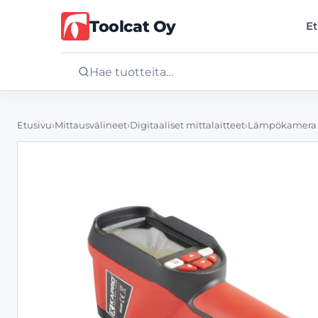
Toolcat Oy
Et
Etusivu
Etusivu
›
Mittausvälineet
›
Digitaaliset mittalaitteet
›
Lämpökamera Ka
Tuotteet
Palvelut
Yritys
Yhteystiedot