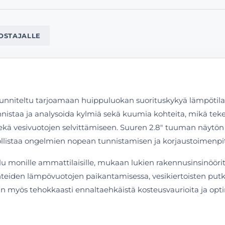
OSTAJALLE
niteltu tarjoamaan huippuluokan suorituskykyä lämpötilaero
nnistaa ja analysoida kylmiä sekä kuumia kohteita, mikä teke
kä vesivuotojen selvittämiseen. Suuren 2.8″ tuuman näytön j
listaa ongelmien nopean tunnistamisen ja korjaustoimenpit
onille ammattilaisille, mukaan lukien rakennusinsinöörit, 
kenteiden lämpövuotojen paikantamisessa, vesikiertoisten putk
an myös tehokkaasti ennaltaehkäistä kosteusvaurioita ja op