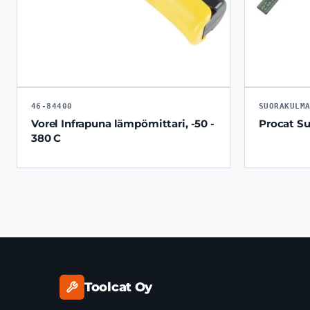
46-84400
SUORAKULM
Vorel Infrapuna lämpömittari, -50 -
Procat S
380 C
Toolcat Oy