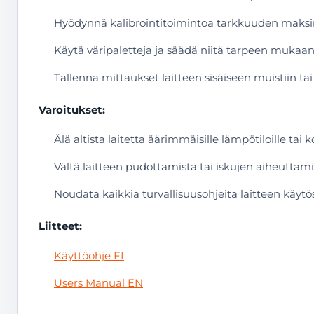
Hyödynnä kalibrointitoimintoa tarkkuuden maksimo
Käytä väripaletteja ja säädä niitä tarpeen mukaan,
Tallenna mittaukset laitteen sisäiseen muistiin tai 
Varoitukset:
Älä altista laitetta äärimmäisille lämpötiloille tai 
Vältä laitteen pudottamista tai iskujen aiheuttami
Noudata kaikkia turvallisuusohjeita laitteen käytös
Liitteet:
Käyttöohje FI
Users Manual EN