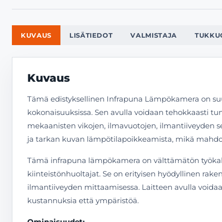
KUVAUS
LISÄTIEDOT
VALMISTAJA
TUKKU
Kuvaus
Tämä edistyksellinen Infrapuna Lämpökamera on suun
kokonaisuuksissa. Sen avulla voidaan tehokkaasti tu
mekaanisten vikojen, ilmavuotojen, ilmantiiveyden se
ja tarkan kuvan lämpötilapoikkeamista, mikä mahdol
Tämä infrapuna lämpökamera on välttämätön työkalu m
kiinteistönhuoltajat. Se on erityisen hyödyllinen ra
ilmantiiveyden mittaamisessa. Laitteen avulla voida
kustannuksia että ympäristöä.
Ominaisuudet: