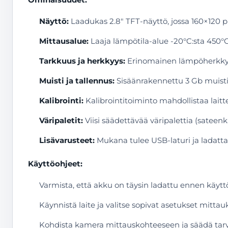
Näyttö:
Laadukas 2.8″ TFT-näyttö, jossa 160×120 pi
Mittausalue:
Laaja lämpötila-alue -20°C:sta 450°C:
Tarkkuus ja herkkyys:
Erinomainen lämpöherkkyys 
Muisti ja tallennus:
Sisäänrakennettu 3 Gb muisti 
Kalibrointi:
Kalibrointitoiminto mahdollistaa lai
Väripaletit:
Viisi säädettävää väripalettia (sateen
Lisävarusteet:
Mukana tulee USB-laturi ja ladattav
Käyttöohjeet:
Varmista, että akku on täysin ladattu ennen käytt
Käynnistä laite ja valitse sopivat asetukset mitta
Kohdista kamera mittauskohteeseen ja säädä tarv