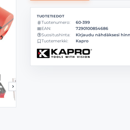
Tuotenumero:
60-399
EAN:
7290100854686
Kirjaudu nähdäksesi hin
Suositushinta:
Tuotemerkki:
Kapro