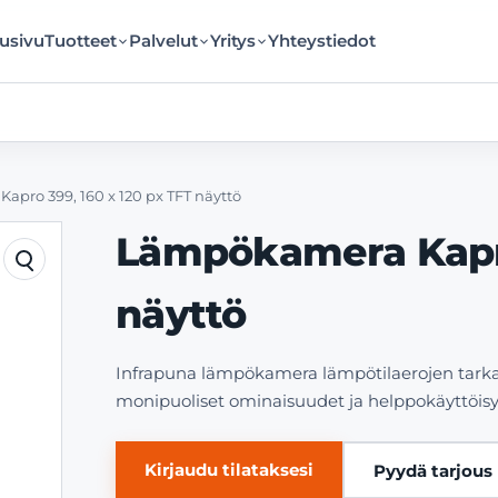
usivu
Tuotteet
Palvelut
Yritys
Yhteystiedot
pro 399, 160 x 120 px TFT näyttö
Lämpökamera Kapro
näyttö
Infrapuna lämpökamera lämpötilaerojen tarkan
monipuoliset ominaisuudet ja helppokäyttöis
Kirjaudu tilataksesi
Pyydä tarjous