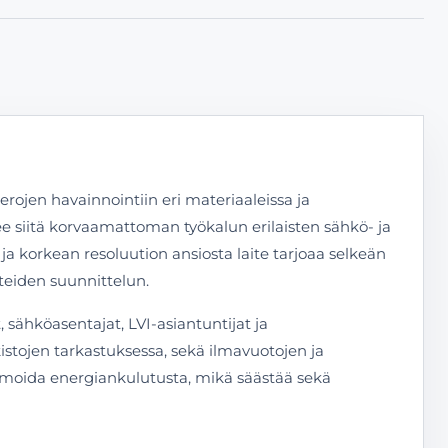
jen havainnointiin eri materiaaleissa ja
e siitä korvaamattoman työkalun erilaisten sähkö- ja
a korkean resoluution ansiosta laite tarjoaa selkeän
eiden suunnittelun.
sähköasentajat, LVI-asiantuntijat ja
istojen tarkastuksessa, sekä ilmavuotojen ja
timoida energiankulutusta, mikä säästää sekä