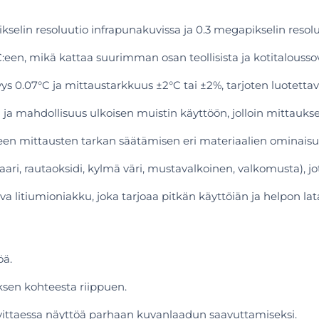
kselin resoluutio infrapunakuvissa ja 0.3 megapikselin resol
een, mikä kattaa suurimman osan teollisista ja kotitaloussov
0.07°C ja mittaustarkkuus ±2°C tai ±2%, tarjoten luotettavat
ja mahdollisuus ulkoisen muistin käyttöön, jolloin mittauk
tteen mittausten tarkan säätämisen eri materiaalien ominai
kaari, rautaoksidi, kylmä väri, mustavalkoinen, valkomusta),
a litiumioniakku, joka tarjoaa pitkän käyttöiän ja helpon la
öä.
uksen kohteesta riippuen.
ittaessa näyttöä parhaan kuvanlaadun saavuttamiseksi.