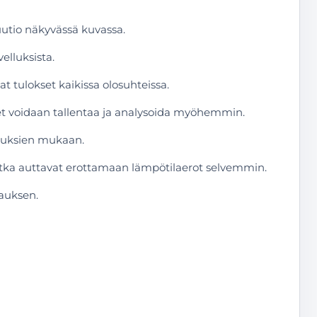
uutio näkyvässä kuvassa.
elluksista.
 tulokset kaikissa olosuhteissa.
set voidaan tallentaa ja analysoida myöhemmin.
suuksien mukaan.
 jotka auttavat erottamaan lämpötilaerot selvemmin.
tauksen.