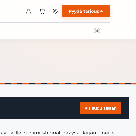
Pyydä tarjous
Kirjaudu sisään
yttäjille. Sopimushinnat näkyvät kirjautuneille