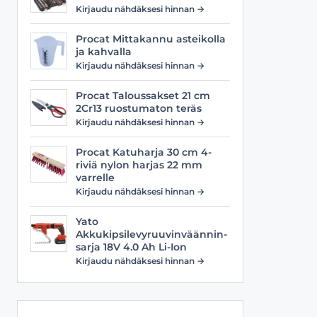
Viilat
Työasusteet
Kirjaudu nähdäksesi hinnan →
Vyöt
Procat Mittakannu asteikolla
ja kahvalla
Kirjaudu nähdäksesi hinnan →
Procat Taloussakset 21 cm
2Cr13 ruostumaton teräs
Kirjaudu nähdäksesi hinnan →
Procat Katuharja 30 cm 4-
riviä nylon harjas 22 mm
varrelle
Kirjaudu nähdäksesi hinnan →
Yato
Akkukipsilevyruuvinväännin-
sarja 18V 4.0 Ah Li-Ion
Kirjaudu nähdäksesi hinnan →