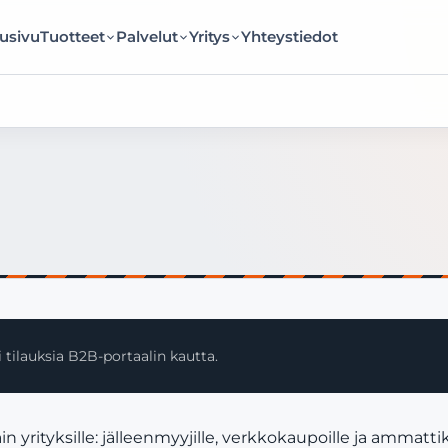
usivu
Tuotteet
Palvelut
Yritys
Yhteystiedot
 tilauksia B2B-portaalin kautta.
ityksille: jälleenmyyjille, verkkokaupoille ja ammattikä