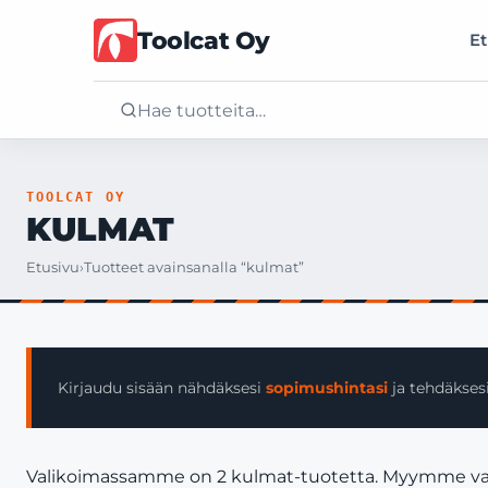
Toolcat Oy
Et
Etusivu
TOOLCAT OY
KULMAT
Tuotteet
Etusivu
›
Tuotteet avainsanalla “kulmat”
Palvelut
Yritys
Kirjaudu sisään nähdäksesi
sopimushintasi
ja tehdäksesi
Yhteystiedot
Valikoimassamme on 2 kulmat-tuotetta. Myymme vain yr