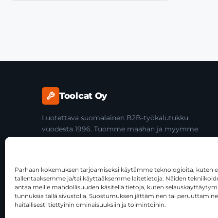
Toolcat Oy
Luotettava suomalainen B2B-työkalutukku
vuodesta 1996. Tuomme maahan ja myymme
laadukkaita käsityökaluja yli 45 tuotemerkiltä
ammattilaisille ja jälleenmyyjille.
Parhaan kokemuksen tarjoamiseksi käytämme teknologioita, kuten ev
tallentaaksemme ja/tai käyttääksemme laitetietoja. Näiden tekniiko
antaa meille mahdollisuuden käsitellä tietoja, kuten selauskäyttäytymist
tunnuksia tällä sivustolla. Suostumuksen jättäminen tai peruuttamine
haitallisesti tiettyihin ominaisuuksiin ja toimintoihin.