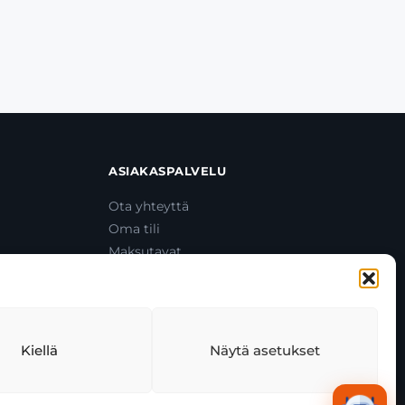
ASIAKASPALVELU
Ota yhteyttä
Oma tili
Maksutavat
Toimitustavat
Usein kysytyt kysymykset
+358 44 270 3795
asiakaspalvelu@toolcat.fi
Kiellä
Näytä asetukset