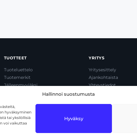
TUOTTEET
YRITYS
Tuoteluettelo
Yritysesittely
Tuotemerkit
Ajankohtaista
Jälleenmyyjäksi
Yhteystiedot
Dump & Pump
Hallinnoi suostumusta
ästeitä,
iden hyväksyminen
ä tai yksilöllisiä
Hyväksy
n voi vaikuttaa