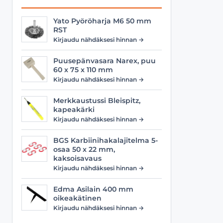
Yato Pyöröharja M6 50 mm
RST
Kirjaudu nähdäksesi hinnan →
Puusepänvasara Narex, puu
60 x 75 x 110 mm
Kirjaudu nähdäksesi hinnan →
Merkkaustussi Bleispitz,
kapeakärki
Kirjaudu nähdäksesi hinnan →
BGS Karbiinihakalajitelma 5-
osaa 50 x 22 mm,
kaksoisavaus
Kirjaudu nähdäksesi hinnan →
Edma Asilain 400 mm
oikeakätinen
Kirjaudu nähdäksesi hinnan →