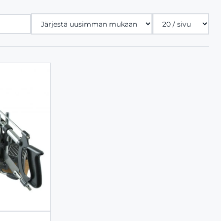
Tuotteita
sivulla