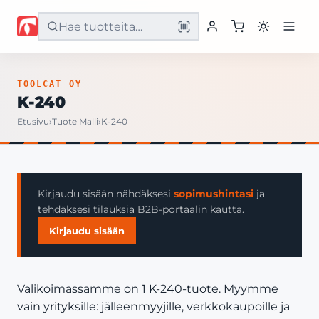
Etusivu
TOOLCAT OY
K-240
Tuotteet
Etusivu
›
Tuote Malli
›
K-240
Palvelut
Yritys
Kirjaudu sisään nähdäksesi
sopimushintasi
ja
tehdäksesi tilauksia B2B-portaalin kautta.
Yhteystiedot
Kirjaudu sisään
Valikoimassamme on 1 K-240-tuote. Myymme
vain yrityksille: jälleenmyyjille, verkkokaupoille ja