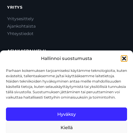
YRITYS
Yritysesittely
Ajankohtaista
Yhteystiedot
ASIAKASPALVELU
Hallinnoi suostumusta
Ota yhteyttä
Oma tili
Parhaan kokemuksen tarjoamiseksi käytämme teknologioita, kuten
evästeitä, tallentaaksemme ja/tai käyttääksemme laitetietoja.
Maksutavat
Näiden tekniikoiden hyväksyminen antaa meille mahdollisuuden
Toimitustavat
käsitellä tietoja, kuten selauskäyttäytymistä tai yksilöllisiä tunnuksia
Usein kysytyt kysymykset
tällä sivustolla. Suostumuksen jättäminen tai peruuttaminen voi
vaikuttaa haitallisesti tiettyihin ominaisuuksiin ja toimintoihin.
+358 44 270 3795
asiakaspalvelu@toolcat.fi
Hyväksy
Kiellä
© 2026 Toolcat Oy · Y-tunnus 1059567-7 · Kalustetie 1, 01720