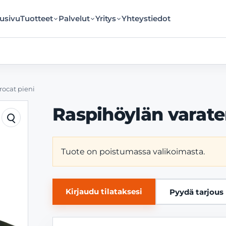
usivu
Tuotteet
Palvelut
Yritys
Yhteystiedot
rocat pieni
Raspihöylän varate
Tuote on poistumassa valikoimasta.
Kirjaudu tilataksesi
Pyydä tarjous