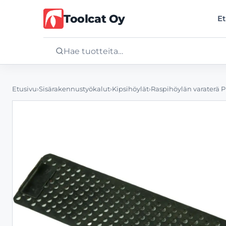
Toolcat Oy
Et
Etusivu
Etusivu
›
Sisärakennustyökalut
›
Kipsihöylät
›
Raspihöylän varaterä P
Tuotteet
Palvelut
Yritys
Yhteystiedot