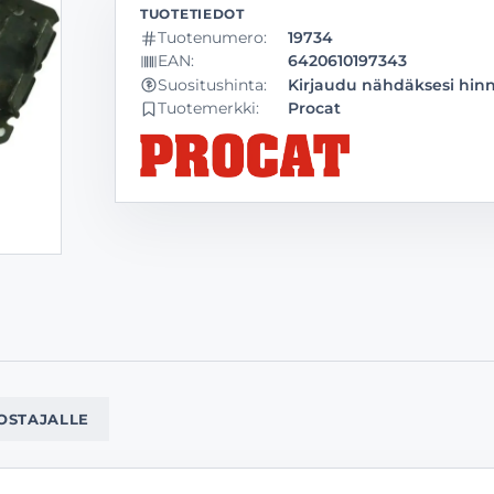
Tuotenumero:
19734
EAN:
6420610197343
Kirjaudu nähdäksesi hin
Suositushinta:
Tuotemerkki:
Procat
OSTAJALLE