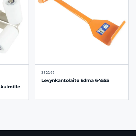
382100
Levynkantolaite Edma 64555
kulmille