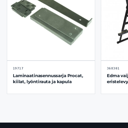
19717
368301
Laminaatinasennussarja Procat,
Edma vaij
kiilat, lyöntirauta ja kapula
eristelevy