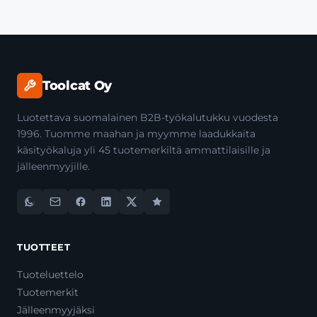
Toolcat Oy
Luotettava suomalainen B2B-työkalutukku vuodesta
1996. Tuomme maahan ja myymme laadukkaita
käsityökaluja yli 45 tuotemerkiltä ammattilaisille ja
jälleenmyyjille.
TUOTTEET
Tuoteluettelo
Tuotemerkit
Jälleenmyyjäksi