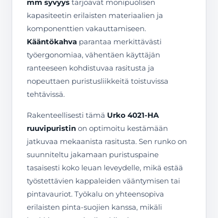
mm syvyys
tarjoavat monipuolisen
kapasiteetin erilaisten materiaalien ja
komponenttien vakauttamiseen.
Kääntökahva
parantaa merkittävästi
työergonomiaa, vähentäen käyttäjän
ranteeseen kohdistuvaa rasitusta ja
nopeuttaen puristusliikkeitä toistuvissa
tehtävissä.
Rakenteellisesti tämä
Urko 4021-HA
ruuvipuristin
on optimoitu kestämään
jatkuvaa mekaanista rasitusta. Sen runko on
suunniteltu jakamaan puristuspaine
tasaisesti koko leuan leveydelle, mikä estää
työstettävien kappaleiden vääntymisen tai
pintavauriot. Työkalu on yhteensopiva
erilaisten pinta-suojien kanssa, mikäli