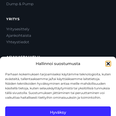
Dump & Pump
YRITYS
Yritysesittely
Ajankohtaista
Yhteystiedot
ASIAKASPALVELU
Hallinnoi suostumusta
Ota yhteyttä
Oma tili
Parhaan kokemuksen tarjoamiseksi käytämme teknologioita, kuten
evästeitä, tallentaaksemme ja/tai käyttääksemme laitetietoja.
Maksutavat
Näiden tekniikoiden hyväksyminen antaa meille mahdollisuuden
Toimitustavat
käsitellä tietoja, kuten selauskäyttäytymistä tai yksilöllisiä tunnuksia
Usein kysytyt kysymykset
tällä sivustolla. Suostumuksen jättäminen tai peruuttaminen voi
vaikuttaa haitallisesti tiettyihin ominaisuuksiin ja toimintoihin.
+358 44 270 3795
asiakaspalvelu@toolcat.fi
Hyväksy