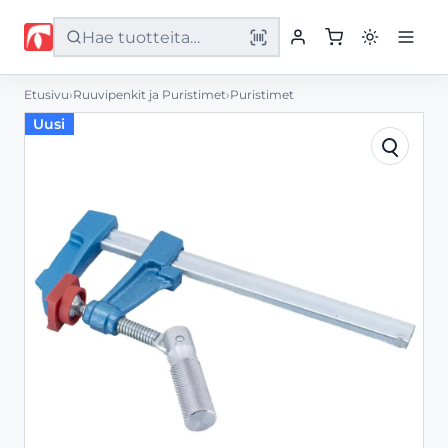
Etusivu
›
Ruuvipenkit ja Puristimet
›
Puristimet
Etusivu
Uusi
Tuotteet
Palvelut
Yritys
Yhteystiedot