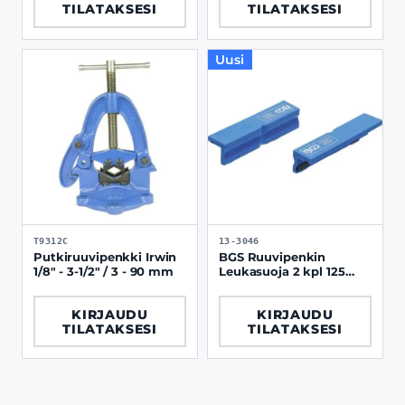
TILATAKSESI
TILATAKSESI
Uusi
T9312C
13-3046
Putkiruuvipenkki Irwin
BGS Ruuvipenkin
1/8" - 3-1/2" / 3 - 90 mm
Leukasuoja 2 kpl 125
mm v-profiili muovi
KIRJAUDU
KIRJAUDU
TILATAKSESI
TILATAKSESI