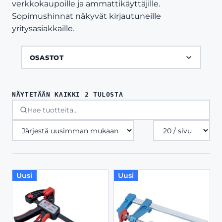
verkkokaupoille ja ammattikäyttäjille.
Sopimushinnat näkyvät kirjautuneille
yritysasiakkaille.
OSASTOT
SORTED
NÄYTETÄÄN KAIKKI 2 TULOSTA
BY
LATEST
Tuotteita
sivulla
Uusi
Uusi