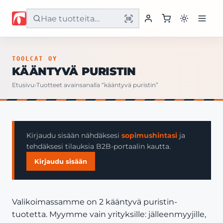
Etusivu
TOOLCAT OY
KÄÄNTYVÄ PURISTIN
Tuotteet
Etusivu
›
Tuotteet avainsanalla “kääntyvä puristin”
Palvelut
Yritys
Kirjaudu sisään nähdäksesi
sopimushintasi
ja
tehdäksesi tilauksia B2B-portaalin kautta.
Yhteystiedot
Kirjaudu sisään
Valikoimassamme on 2 kääntyvä puristin-
tuotetta. Myymme vain yrityksille: jälleenmyyjille,