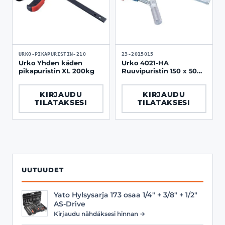
URKO-PIKAPURISTIN-210
23-2015015
Urko Yhden käden
Urko 4021-HA
pikapuristin XL 200kg
Ruuvipuristin 150 x 50
mm kääntökahvalla
KIRJAUDU
KIRJAUDU
TILATAKSESI
TILATAKSESI
UUTUUDET
Yato Hylsysarja 173 osaa 1/4" + 3/8" + 1/2"
AS-Drive
Kirjaudu nähdäksesi hinnan →