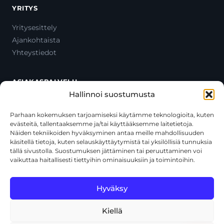
YRITYS
Yritysesittely
Ajankohtaista
Yhteystiedot
ASIAKASPALVELU
Hallinnoi suostumusta
Ota yhteyttä
Oma tili
Parhaan kokemuksen tarjoamiseksi käytämme teknologioita, kuten
evästeitä, tallentaaksemme ja/tai käyttääksemme laitetietoja.
Maksutavat
Näiden tekniikoiden hyväksyminen antaa meille mahdollisuuden
Toimitustavat
käsitellä tietoja, kuten selauskäyttäytymistä tai yksilöllisiä tunnuksia
Usein kysytyt kysymykset
tällä sivustolla. Suostumuksen jättäminen tai peruuttaminen voi
vaikuttaa haitallisesti tiettyihin ominaisuuksiin ja toimintoihin.
+358 44 270 3795
asiakaspalvelu@toolcat.fi
Hyväksy
Kiellä
© 2026 Toolcat Oy · Y-tunnus 1059567-7 · Kalustetie 1, 01720