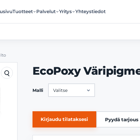
usivu
Tuotteet
Palvelut
Yritys
Yhteystiedot
lto
EcoPoxy Väripigmen
Malli
Kirjaudu tilataksesi
Pyydä tarjous