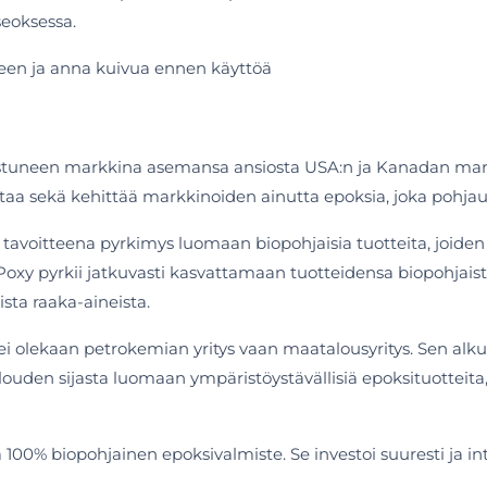
seoksessa.
seen ja anna kuivua ennen käyttöä
stuneen markkina asemansa ansiosta USA:n ja Kanadan markk
a sekä kehittää markkinoiden ainutta epoksia, joka pohjautu
tavoitteena pyrkimys luomaan biopohjaisia tuotteita, joiden 
Poxy pyrkii jatkuvasti kasvattamaan tuotteidensa biopohjais
sta raaka-aineista.
 ei olekaan petrokemian yritys vaan maatalousyritys. Sen al
louden sijasta luomaan ympäristöystävällisiä epoksituotteit
a 100% biopohjainen epoksivalmiste. Se investoi suuresti ja 