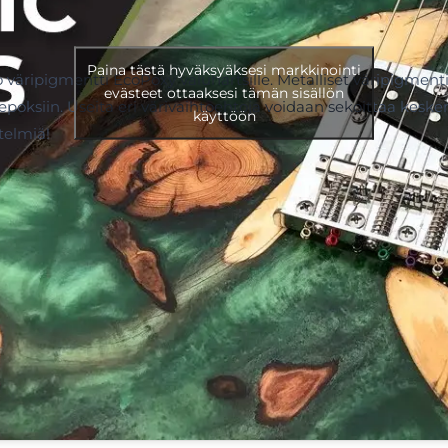
Paina tästä hyväksyäksesi markkinointi
to väripigmentti EcoPoxy valuhartsille. Metalliset väripigment
evästeet ottaaksesi tämän sisällön
epoksiin. Useita eri värivaihtoehtoja voidaan sekoittaa kesken
käyttöön
telmiä!