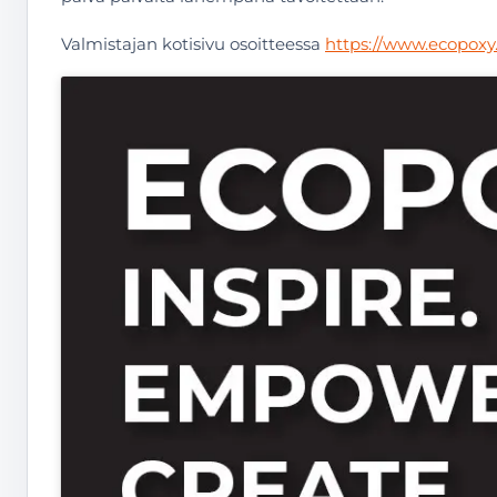
Valmistajan kotisivu osoitteessa
https://www.ecopoxy