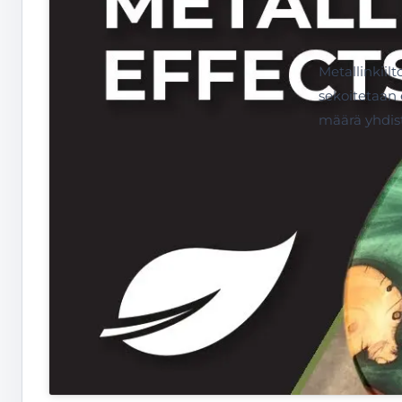
Metallinkiil
sekoitetaan 
määrä yhdis