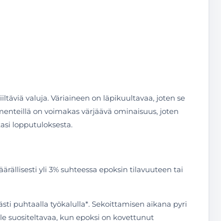
iltäviä valuja. Väriaineen on läpikuultavaa, joten se
igmenteillä on voimakas värjäävä ominaisuus, joten
asi lopputuloksesta.
ällisesti yli 3% suhteessa epoksin tilavuuteen tai
sti puhtaalla työkalulla*. Sekoittamisen aikana pyri
le suositeltavaa, kun epoksi on kovettunut