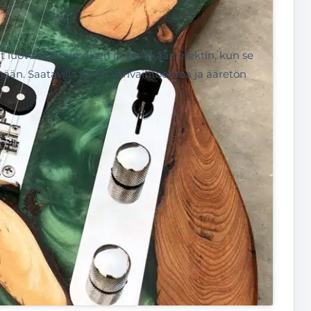
it luovat helmimäisen ja värikkään efektin, kun se
ään. Saatavilla 30 eri värivaihtoehtoa ja ääretön