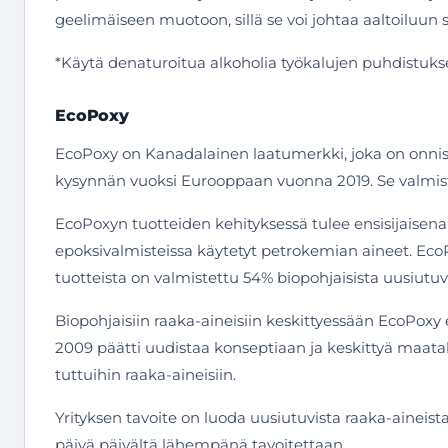
geelimäiseen muotoon, sillä se voi johtaa aaltoiluun 
*Käytä denaturoitua alkoholia työkalujen puhdistuk
EcoPoxy
EcoPoxy on Kanadalainen laatumerkki, joka on onni
kysynnän vuoksi Eurooppaan vuonna 2019. Se valmista
EcoPoxyn tuotteiden kehityksessä tulee ensisijaisena 
epoksivalmisteissa käytetyt petrokemian aineet. Eco
tuotteista on valmistettu 54% biopohjaisista uusiutuvi
Biopohjaisiin raaka-aineisiin keskittyessään EcoPoxy
2009 päätti uudistaa konseptiaan ja keskittyä maata
tuttuihin raaka-aineisiin.
Yrityksen tavoite on luoda uusiutuvista raaka-aineist
päivä päivältä lähempänä tavoitettaan.