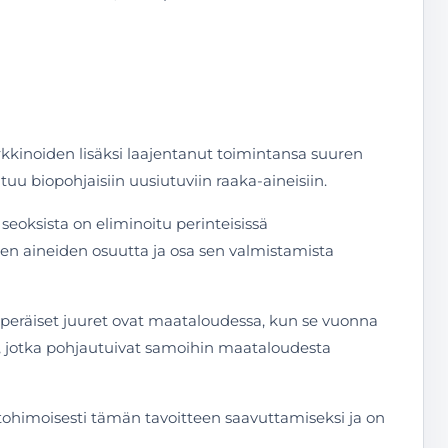
inoiden lisäksi laajentanut toimintansa suuren
u biopohjaisiin uusiutuviin raaka-aineisiin.
seoksista on eliminoitu perinteisissä
ten aineiden osuutta ja osa sen valmistamista
kuperäiset juuret ovat maataloudessa, kun se vuonna
a, jotka pohjautuivat samoihin maataloudesta
intohimoisesti tämän tavoitteen saavuttamiseksi ja on