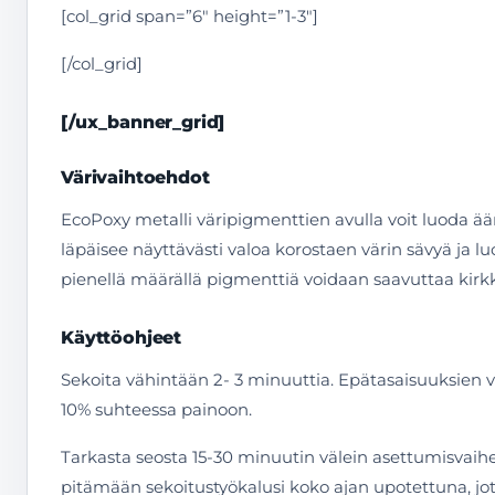
[col_grid span=”6″ height=”1-3″]
[/col_grid]
[/ux_banner_grid]
Värivaihtoehdot
EcoPoxy metalli väripigmenttien avulla voit luoda ääre
läpäisee näyttävästi valoa korostaen värin sävyä ja l
pienellä määrällä pigmenttiä voidaan saavuttaa kirk
Käyttöohjeet
Sekoita vähintään 2- 3 minuuttia. Epätasaisuuksien v
10% suhteessa painoon.
Tarkasta seosta 15-30 minuutin välein asettumisvaihee
pitämään sekoitustyökalusi koko ajan upotettuna, jot