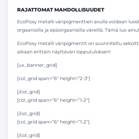
RAJATTOMAT MAHDOLLISUUDET
EcoPoxy metalli väripigmenttien avulla voidaan luoda ai
orgaanisilla ja epäorgaanisilla väreillä. Tämä luo ai
EcoPoxy metalli väripigmentit on suunniteltu sekoit
aikaan erittäin näyttävän lopputuloksen!
[ux_banner_grid]
[col_grid span=”6″ height=”2-3″]
[/col_grid]
[col_grid span=”6″ height=”1-2″]
[/col_grid]
[col_grid span=”6″ height=”1-2″]
[/col_grid]