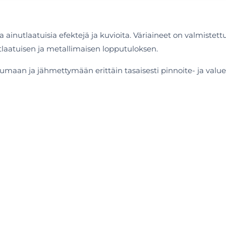
nutlaatuisia efektejä ja kuvioita. Väriaineet on valmistettu kii
nutlaatuisen ja metallimaisen lopputuloksen.
tumaan ja jähmettymään erittäin tasaisesti pinnoite- ja val