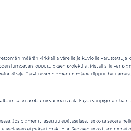
ttömän määrän kirkkailla väreillä ja kuvioilla varustettuja ki
uoden lumoavan lopputuloksen projektiisi. Metallisilla värip
kaita värejä. Tarvittavan pigmentin määrä riippuu haluamast
älttämiseksi asettumisvaiheessa älä käytä väripigmenttiä määr
ssa. Jos pigmentti asettuu epätasaisesti sekoita seosta hellä
ta seokseen ei pääse ilmakuplia. Seoksen sekoittaminen ei o