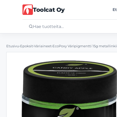
Toolcat Oy
Et
Etusivu
Etusivu
›
Epoksit
›
Väriaineet
›
EcoPoxy Väripigmentti 15g metallinkii
Tuotteet
Palvelut
Yritys
Yhteystiedot