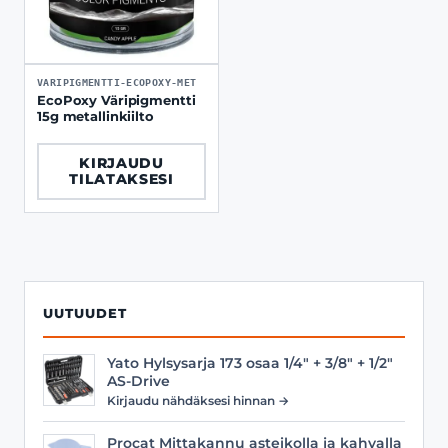
VARIPIGMENTTI-ECOPOXY-MET
EcoPoxy Väripigmentti
15g metallinkiilto
KIRJAUDU
TILATAKSESI
UUTUUDET
Yato Hylsysarja 173 osaa 1/4" + 3/8" + 1/2"
AS-Drive
Kirjaudu nähdäksesi hinnan →
Procat Mittakannu asteikolla ja kahvalla