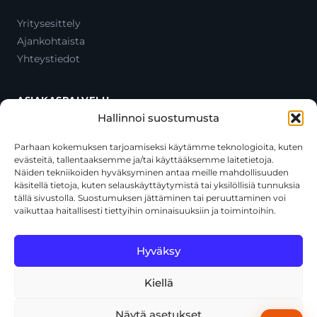
Yritysesittely
Ajankohtaista
Yhteystiedot
ASIAKASPALVELU
Hallinnoi suostumusta
Ota yhteyttä
Oma tili
Parhaan kokemuksen tarjoamiseksi käytämme teknologioita, kuten
evästeitä, tallentaaksemme ja/tai käyttääksemme laitetietoja.
Maksutavat
Näiden tekniikoiden hyväksyminen antaa meille mahdollisuuden
Toimitustavat
käsitellä tietoja, kuten selauskäyttäytymistä tai yksilöllisiä tunnuksia
Usein kysytyt kysymykset
tällä sivustolla. Suostumuksen jättäminen tai peruuttaminen voi
vaikuttaa haitallisesti tiettyihin ominaisuuksiin ja toimintoihin.
+358 44 270 3795
asiakaspalvelu@toolcat.fi
Hyväksy
Kiellä
© 2026 Toolcat Oy · Y-tunnus 1059567-7 · Kalustetie 1, 01720
Vantaa
Näytä asetukset