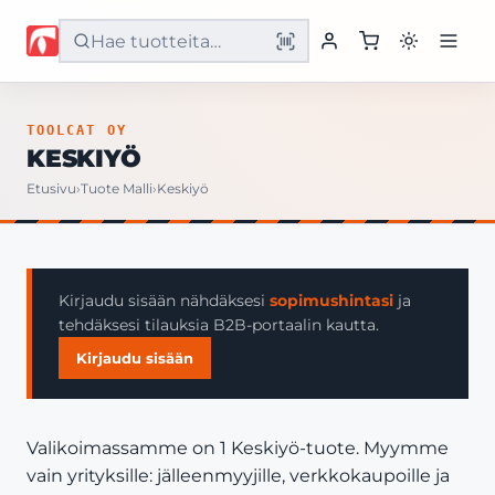
Etusivu
TOOLCAT OY
KESKIYÖ
Tuotteet
Etusivu
›
Tuote Malli
›
Keskiyö
Palvelut
Yritys
Kirjaudu sisään nähdäksesi
sopimushintasi
ja
tehdäksesi tilauksia B2B-portaalin kautta.
Yhteystiedot
Kirjaudu sisään
Valikoimassamme on 1 Keskiyö-tuote. Myymme
vain yrityksille: jälleenmyyjille, verkkokaupoille ja