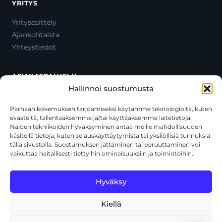
YRITYS
Yritysesittely
Ajankohtaista
Yhteystiedot
ASIAKASPALVELU
Hallinnoi suostumusta
Ota yhteyttä
Oma tili
Parhaan kokemuksen tarjoamiseksi käytämme teknologioita, kuten
evästeitä, tallentaaksemme ja/tai käyttääksemme laitetietoja.
Maksutavat
Näiden tekniikoiden hyväksyminen antaa meille mahdollisuuden
Toimitustavat
käsitellä tietoja, kuten selauskäyttäytymistä tai yksilöllisiä tunnuksia
Usein kysytyt kysymykset
tällä sivustolla. Suostumuksen jättäminen tai peruuttaminen voi
vaikuttaa haitallisesti tiettyihin ominaisuuksiin ja toimintoihin.
+358 44 270 3795
asiakaspalvelu@toolcat.fi
Hyväksy
Kiellä
© 2026 Toolcat Oy · Y-tunnus 1059567-7 · Kalustetie 1, 01720