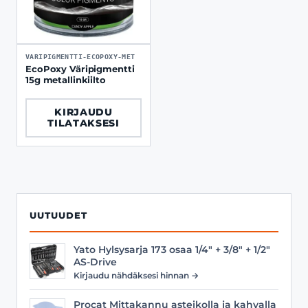
VARIPIGMENTTI-ECOPOXY-MET
EcoPoxy Väripigmentti
15g metallinkiilto
KIRJAUDU
TILATAKSESI
UUTUUDET
Yato Hylsysarja 173 osaa 1/4" + 3/8" + 1/2"
AS-Drive
Kirjaudu nähdäksesi hinnan →
Procat Mittakannu asteikolla ja kahvalla