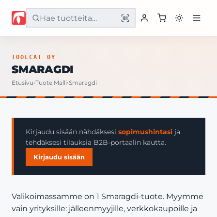
Etusivu
TOOLCAT OY
SMARAGDI
Tuotteet
Etusivu
›
Tuote Malli
›
Smaragdi
Palvelut
Yritys
Kirjaudu sisään nähdäksesi
sopimushintasi
ja
tehdäksesi tilauksia B2B-portaalin kautta.
Yhteystiedot
Kirjaudu sisään
Valikoimassamme on 1 Smaragdi-tuote. Myymme
vain yrityksille: jälleenmyyjille, verkkokaupoille ja