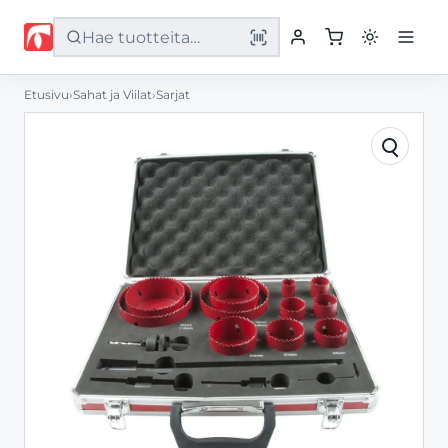
Etusivu
›
Sahat ja Viilat
›
Sarjat
Etusivu
Tuotteet
Palvelut
Yritys
Yhteystiedot