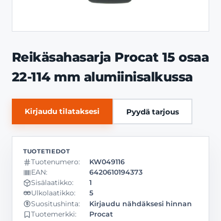
Reikäsahasarja Procat 15 osaa
22-114 mm alumiinisalkussa
Kirjaudu tilataksesi
Pyydä tarjous
Tuotenumero:
KW049116
EAN:
6420610194373
Sisälaatikko:
1
Ulkolaatikko:
5
Kirjaudu nähdäksesi hinnan
Suositushinta:
Tuotemerkki:
Procat