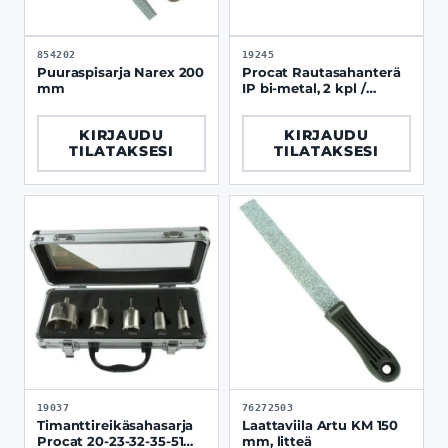
854202
19245
Puuraspisarja Narex 200
Procat Rautasahanterä
mm
IP bi-metal, 2 kpl /
paketti
KIRJAUDU
KIRJAUDU
TILATAKSESI
TILATAKSESI
19037
76272503
Timanttireikäsahasarja
Laattaviila Artu KM 150
Procat 20-23-32-35-51
mm, litteä