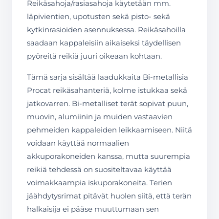
Reikäsahoja/rasiasahoja käytetään mm.
läpivientien, upotusten sekä pisto- sekä
kytkinrasioiden asennuksessa. Reikäsahoilla
saadaan kappaleisiin aikaiseksi täydellisen
pyöreitä reikiä juuri oikeaan kohtaan.
Tämä sarja sisältää laadukkaita Bi-metallisia
Procat reikäsahanteriä, kolme istukkaa sekä
jatkovarren. Bi-metalliset terät sopivat puun,
muovin, alumiinin ja muiden vastaavien
pehmeiden kappaleiden leikkaamiseen. Niitä
voidaan käyttää normaalien
akkuporakoneiden kanssa, mutta suurempia
reikiä tehdessä on suositeltavaa käyttää
voimakkaampia iskuporakoneita. Terien
jäähdytysrimat pitävät huolen siitä, että terän
halkaisija ei pääse muuttumaan sen