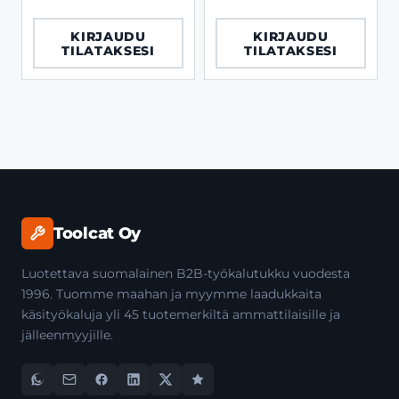
mm
KIRJAUDU
KIRJAUDU
TILATAKSESI
TILATAKSESI
Toolcat Oy
Luotettava suomalainen B2B-työkalutukku vuodesta
1996. Tuomme maahan ja myymme laadukkaita
käsityökaluja yli 45 tuotemerkiltä ammattilaisille ja
jälleenmyyjille.