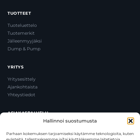
TUOTTEET
Tuoteluettelo
Tuotemerkit
Jälleenmyyjäksi
Dump & Pump
YRITYS
Yritysesittely
Ajankohtaista
Yhteystiedot
ASIAKASPALVELU
Hallinnoi suostumusta
Ota yhteyttä
Oma tili
Parhaan kokemuksen tarjoamiseksi käytämme teknologioita, kuten
evästeitä, tallentaaksemme ja/tai käyttääksemme laitetietoja.