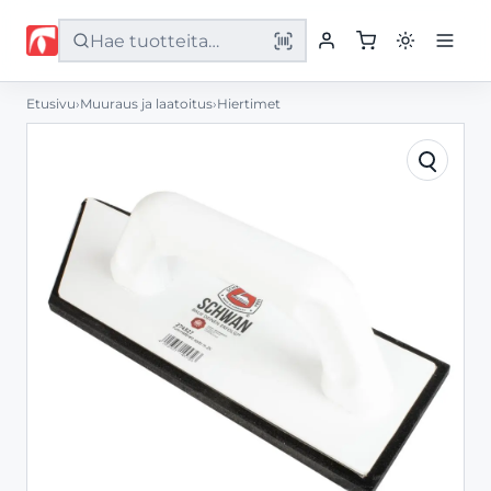
Etusivu
›
Muuraus ja laatoitus
›
Hiertimet
Etusivu
Tuotteet
Palvelut
Yritys
Yhteystiedot