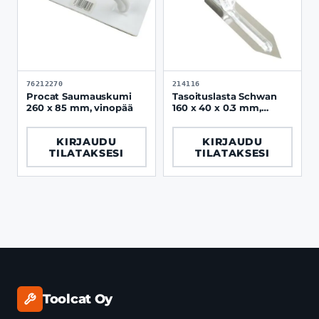
76212270
214116
Procat Saumauskumi
Tasoituslasta Schwan
260 x 85 mm, vinopää
160 x 40 x 0.3 mm,
mikrosementti
KIRJAUDU
KIRJAUDU
TILATAKSESI
TILATAKSESI
Toolcat Oy