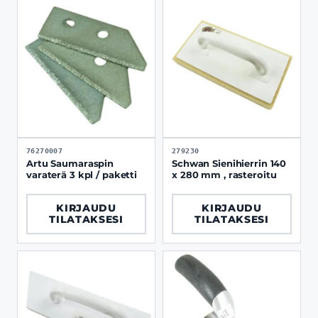
76270007
279230
Artu Saumaraspin
Schwan Sienihierrin 140
varaterä 3 kpl / paketti
x 280 mm , rasteroitu
KIRJAUDU
KIRJAUDU
TILATAKSESI
TILATAKSESI