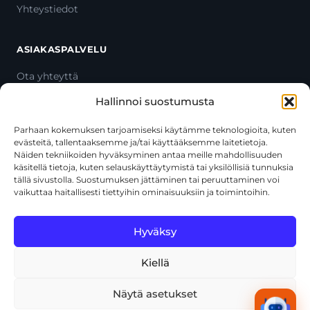
Yhteystiedot
ASIAKASPALVELU
Ota yhteyttä
Oma tili
Hallinnoi suostumusta
Maksutavat
Toimitustavat
Parhaan kokemuksen tarjoamiseksi käytämme teknologioita, kuten
evästeitä, tallentaaksemme ja/tai käyttääksemme laitetietoja.
Usein kysytyt kysymykset
Näiden tekniikoiden hyväksyminen antaa meille mahdollisuuden
+358 44 270 3795
käsitellä tietoja, kuten selauskäyttäytymistä tai yksilöllisiä tunnuksia
asiakaspalvelu@toolcat.fi
tällä sivustolla. Suostumuksen jättäminen tai peruuttaminen voi
vaikuttaa haitallisesti tiettyihin ominaisuuksiin ja toimintoihin.
Tätä sivustoa suojaa reCAPTCHA, ja siihen sovelletaan Googlen
Hyväksy
tietosuojakäytäntöä
ja
käyttöehtoja
.
Kiellä
© 2026 Toolcat Oy · Y-tunnus 1059567-7 · Kalustetie 1, 01720
Vantaa
Näytä asetukset
Tietosuojaseloste
Käyttöehdot
Evästekäytäntö
Tekoälyn käyttö