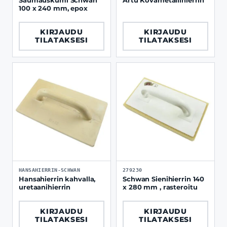
Saumauskumi Schwan
Artu Kovametallihierrin
100 x 240 mm, epox
KIRJAUDU
KIRJAUDU
TILATAKSESI
TILATAKSESI
HANSAHIERRIN-SCHWAN
279230
Hansahierrin kahvalla,
Schwan Sienihierrin 140
uretaanihierrin
x 280 mm , rasteroitu
KIRJAUDU
KIRJAUDU
TILATAKSESI
TILATAKSESI