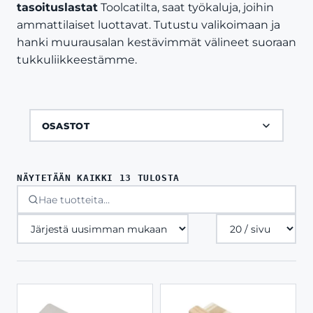
tasoituslastat
Toolcatilta, saat työkaluja, joihin
ammattilaiset luottavat. Tutustu valikoimaan ja
hanki muurausalan kestävimmät välineet suoraan
tukkuliikkeestämme.
OSASTOT
SORTED
NÄYTETÄÄN KAIKKI 13 TULOSTA
BY
LATEST
Tuotteita
sivulla