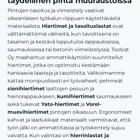
täydellinen pinta muuraustöissä
Pintojen tasoitus ja viimeistely vaativat
oikeanlaisen työkalun riippuen käytettävästä
materiaalista.
Hiertimet ja tasoituslastat
ovat
välttämättömiä välineitä, kun tavoitteena on
tasainen ja kestävä lopputulos rappauksessa,
saumauksessa tai betonin viimeistelyssä. Toolcat
Oy maahantuo ammattikäyttöön suunnitellut
hiertimet, jotka on optimoitu kestämään
hankaavia laasteja ja tasoitteita. Valikoimamme
kattaa monipuolisesti eri työvaiheet: pehmeät
sienihiertimet
laattojen pesuun ja
hienorappaukseen,
kumihiertimet
saumaukseen
sekä tukevat
Yato-hiertimet
ja
Vorel-
muovihiertimet
pintojen oikaisuun. Ergonomiset
kahvat ja laadukkaat materiaalit varmistavat, että
työn jälki on ammattitasoa ja työskentely sujuu
vaivatta. Kun valintasi on
hierrinlastat ja