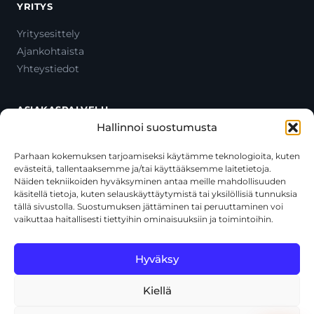
YRITYS
Yritysesittely
Ajankohtaista
Yhteystiedot
ASIAKASPALVELU
Hallinnoi suostumusta
Ota yhteyttä
Oma tili
Parhaan kokemuksen tarjoamiseksi käytämme teknologioita, kuten
evästeitä, tallentaaksemme ja/tai käyttääksemme laitetietoja.
Maksutavat
Näiden tekniikoiden hyväksyminen antaa meille mahdollisuuden
Toimitustavat
käsitellä tietoja, kuten selauskäyttäytymistä tai yksilöllisiä tunnuksia
Usein kysytyt kysymykset
tällä sivustolla. Suostumuksen jättäminen tai peruuttaminen voi
vaikuttaa haitallisesti tiettyihin ominaisuuksiin ja toimintoihin.
+358 44 270 3795
asiakaspalvelu@toolcat.fi
Hyväksy
Kiellä
© 2026 Toolcat Oy · Y-tunnus 1059567-7 · Kalustetie 1, 01720