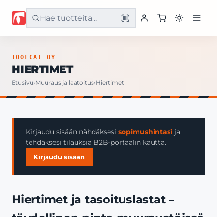
Etusivu
TOOLCAT OY
HIERTIMET
Tuotteet
Etusivu
›
Muuraus ja laatoitus
›
Hiertimet
Palvelut
Yritys
Kirjaudu sisään nähdäksesi
sopimushintasi
ja
tehdäksesi tilauksia B2B-portaalin kautta.
Yhteystiedot
Kirjaudu sisään
Hiertimet ja tasoituslastat –