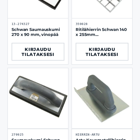
13-274327
359028
Schwan Saumauskumi
Ritilähierrin Schwan 140
270 x 90 mm, vinopää
x 255mm
hammastuksella
KIRJAUDU
KIRJAUDU
TILATAKSESI
TILATAKSESI
279925
HIERRIN-ARTU