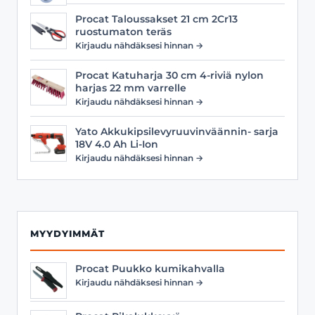
Procat Taloussakset 21 cm 2Cr13
ruostumaton teräs
Kirjaudu nähdäksesi hinnan →
Procat Katuharja 30 cm 4-riviä nylon
harjas 22 mm varrelle
Kirjaudu nähdäksesi hinnan →
Yato Akkukipsilevyruuvinväännin- sarja
18V 4.0 Ah Li-Ion
Kirjaudu nähdäksesi hinnan →
MYYDYIMMÄT
Procat Puukko kumikahvalla
Kirjaudu nähdäksesi hinnan →