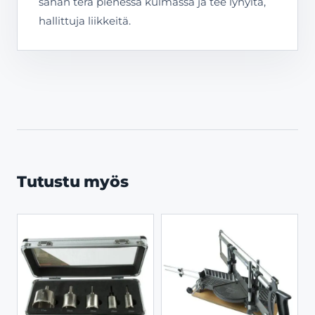
sahan terä pienessä kulmassa ja tee lyhyitä,
hallittuja liikkeitä.
Tutustu myös