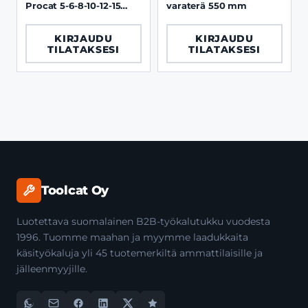
Procat 5-6-8-10-12-15
varaterä 550 mm
mm
KIRJAUDU
KIRJAUDU
TILATAKSESI
TILATAKSESI
Toolcat Oy
Luotettava suomalainen B2B-työkalutukku vuodesta
1996. Tuomme maahan ja myymme laadukkaita
käsityökaluja yli 45 tuotemerkiltä ammattilaisille ja
jälleenmyyjille.