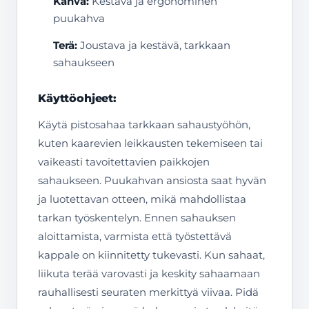
Kahva:
Kestävä ja ergonominen
puukahva
Terä:
Joustava ja kestävä, tarkkaan
sahaukseen
Käyttöohjeet:
Käytä pistosahaa tarkkaan sahaustyöhön,
kuten kaarevien leikkausten tekemiseen tai
vaikeasti tavoitettavien paikkojen
sahaukseen. Puukahvan ansiosta saat hyvän
ja luotettavan otteen, mikä mahdollistaa
tarkan työskentelyn. Ennen sahauksen
aloittamista, varmista että työstettävä
kappale on kiinnitetty tukevasti. Kun sahaat,
liikuta terää varovasti ja keskity sahaamaan
rauhallisesti seuraten merkittyä viivaa. Pidä