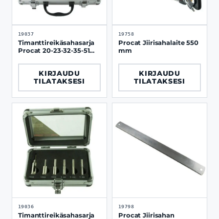
19037
19758
Timanttireikäsahasarja
Procat Jiirisahalaite 550
Procat 20-23-32-35-51
mm
mm
KIRJAUDU
KIRJAUDU
TILATAKSESI
TILATAKSESI
19036
19798
Timanttireikäsahasarja
Procat Jiirisahan