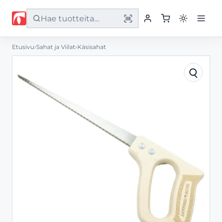
Etusivu
›
Sahat ja Viilat
›
Käsisahat
Etusivu
Tuotteet
Palvelut
Yritys
Yhteystiedot