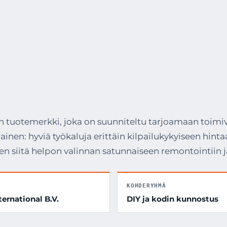
n tuotemerkki, joka on suunniteltu tarjoamaan toimivi
tainen: hyviä työkaluja erittäin kilpailukykyiseen hi
den siitä helpon valinnan satunnaiseen remontointiin ja 
KOHDERYHMÄ
ternational B.V.
DIY ja kodin kunnostus