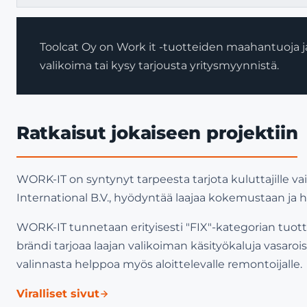
Toolcat Oy on Work it -tuotteiden maahantuoja ja
valikoima tai kysy tarjousta yritysmyynnistä.
Ratkaisut jokaiseen projektiin
WORK-IT on syntynyt tarpeesta tarjota kuluttajille vaih
International B.V., hyödyntää laajaa kokemustaan ja 
WORK-IT tunnetaan erityisesti "FIX"-kategorian tuotteist
brändi tarjoaa laajan valikoiman käsityökaluja vasaroi
valinnasta helppoa myös aloittelevalle remontoijalle.
Viralliset sivut