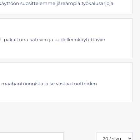
ikäyttöön suosittelemme järeämpiä työkalusarjoja.
tä, pakattuna käteviin ja uudelleenkäytettäviin
n maahantuonnista ja se vastaa tuotteiden
Tuotteita