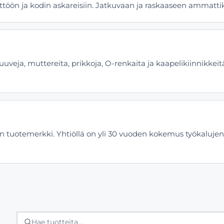
äyttöön ja kodin askareisiin. Jatkuvaan ja raskaaseen ammatt
 ruuveja, muttereita, prikkoja, O-renkaita ja kaapelikiinnikkei
n tuotemerkki. Yhtiöllä on yli 30 vuoden kokemus työkaluje