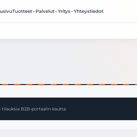
usivu
Tuotteet
Palvelut
Yritys
Yhteystiedot
 tilauksia B2B-portaalin kautta.