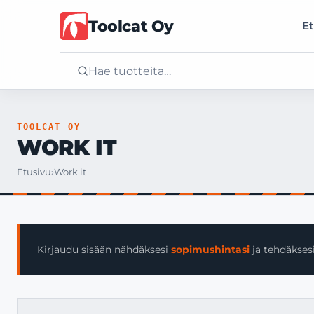
Toolcat Oy
Et
Etusivu
TOOLCAT OY
WORK IT
Tuotteet
Etusivu
›
Work it
Palvelut
Yritys
Kirjaudu sisään nähdäksesi
sopimushintasi
ja tehdäksesi
Yhteystiedot