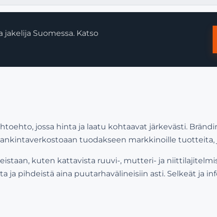
 jakelija Suomessa. Katso
toehto, jossa hinta ja laatu kohtaavat järkevästi. Brändin
hankintaverkostoaan tuodakseen markkinoille tuotteita, 
aan, kuten kattavista ruuvi-, mutteri- ja niittilajitelmist
sta ja pihdeistä aina puutarhavälineisiin asti. Selkeät ja