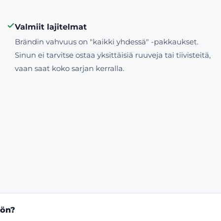
Valmiit lajitelmat
Brändin vahvuus on "kaikki yhdessä" -pakkaukset.
Sinun ei tarvitse ostaa yksittäisiä ruuveja tai tiivisteitä,
vaan saat koko sarjan kerralla.
öön?