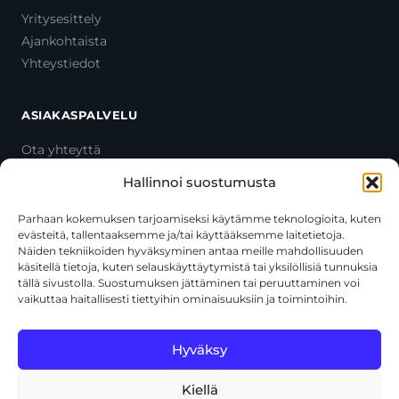
Yritysesittely
Ajankohtaista
Yhteystiedot
ASIAKASPALVELU
Ota yhteyttä
Oma tili
Hallinnoi suostumusta
Maksutavat
Toimitustavat
Parhaan kokemuksen tarjoamiseksi käytämme teknologioita, kuten
evästeitä, tallentaaksemme ja/tai käyttääksemme laitetietoja.
Usein kysytyt kysymykset
Näiden tekniikoiden hyväksyminen antaa meille mahdollisuuden
+358 44 270 3795
käsitellä tietoja, kuten selauskäyttäytymistä tai yksilöllisiä tunnuksia
asiakaspalvelu@toolcat.fi
tällä sivustolla. Suostumuksen jättäminen tai peruuttaminen voi
vaikuttaa haitallisesti tiettyihin ominaisuuksiin ja toimintoihin.
Tätä sivustoa suojaa reCAPTCHA, ja siihen sovelletaan Googlen
Hyväksy
tietosuojakäytäntöä
ja
käyttöehtoja
.
Kiellä