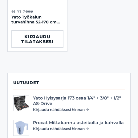
46-YT-74009
Yato Työkalun
turvahihna 52-170 cm
max. 3 kg
KIRJAUDU
TILATAKSESI
UUTUUDET
Yato Hylsysarja 173 osaa 1/4" + 3/8" + 1/2"
AS-Drive
Kirjaudu nähdäksesi hinnan →
Procat Mittakannu asteikolla ja kahvalla
Kirjaudu nähdäksesi hinnan →