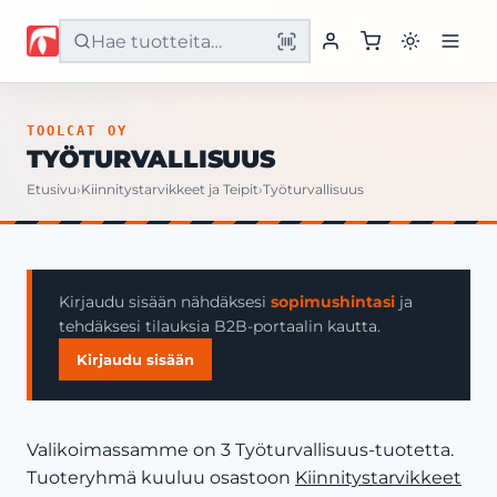
Etusivu
TOOLCAT OY
TYÖTURVALLISUUS
Tuotteet
Etusivu
›
Kiinnitystarvikkeet ja Teipit
›
Työturvallisuus
Palvelut
Yritys
Kirjaudu sisään nähdäksesi
sopimushintasi
ja
tehdäksesi tilauksia B2B-portaalin kautta.
Yhteystiedot
Kirjaudu sisään
Valikoimassamme on 3 Työturvallisuus-tuotetta.
Tuoteryhmä kuuluu osastoon
Kiinnitystarvikkeet