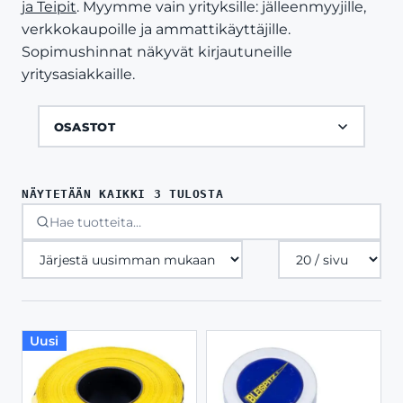
ja Teipit
. Myymme vain yrityksille: jälleenmyyjille,
verkkokaupoille ja ammattikäyttäjille.
Sopimushinnat näkyvät kirjautuneille
yritysasiakkaille.
OSASTOT
SORTED
NÄYTETÄÄN KAIKKI 3 TULOSTA
BY
LATEST
Tuotteita
sivulla
Uusi