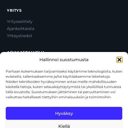
YRITYS
Yritysesittely
Ajankohtaista
Yhteystiedot
ASIAKASPALVELU
Hallinnoi suostumusta
Ota yhteyttä
Oma tili
Parhaan kokemuksen tarjoamiseksi käytämme teknologioita, kuten
evästeitä, tallentaaksemme ja/tai käyttääksemme laitetietoja.
Maksutavat
Näiden tekniikoiden hyväksyminen antaa meille mahdollisuuden
Toimitustavat
käsitellä tietoja, kuten selauskäyttäytymistä tai yksilöllisiä tunnuksia
Usein kysytyt kysymykset
tällä sivustolla. Suostumuksen jättäminen tai peruuttaminen voi
vaikuttaa haitallisesti tiettyihin ominaisuuksiin ja toimintoihin.
+358 44 270 3795
asiakaspalvelu@toolcat.fi
Hyväksy
Kiellä