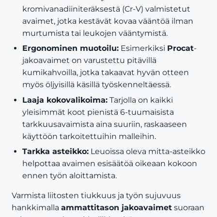
kromivanadiiniteräksestä (Cr-V) valmistetut
avaimet, jotka kestävät kovaa vääntöä ilman
murtumista tai leukojen vääntymistä.
Ergonominen muotoilu:
Esimerkiksi
Procat
-
jakoavaimet on varustettu pitävillä
kumikahvoilla, jotka takaavat hyvän otteen
myös öljyisillä käsillä työskenneltäessä.
Laaja kokovalikoima:
Tarjolla on kaikki
yleisimmät koot pienistä 6-tuumaisista
tarkkuusavaimista aina suuriin, raskaaseen
käyttöön tarkoitettuihin malleihin.
Tarkka asteikko:
Leuoissa oleva mitta-asteikko
helpottaa avaimen esisäätöä oikeaan kokoon
ennen työn aloittamista.
Varmista liitosten tiukkuus ja työn sujuvuus
hankkimalla
ammattitason jakoavaimet
suoraan