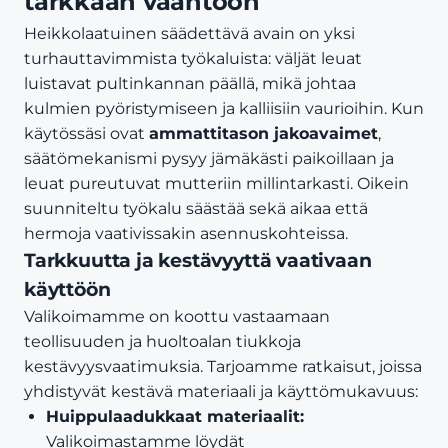
tarkkaan vääntöön
Heikkolaatuinen säädettävä avain on yksi
turhauttavimmista työkaluista: väljät leuat
luistavat pultinkannan päällä, mikä johtaa
kulmien pyöristymiseen ja kalliisiin vaurioihin. Kun
käytössäsi ovat
ammattitason jakoavaimet
,
säätömekanismi pysyy jämäkästi paikoillaan ja
leuat pureutuvat mutteriin millintarkasti. Oikein
suunniteltu työkalu säästää sekä aikaa että
hermoja vaativissakin asennuskohteissa.
Tarkkuutta ja kestävyyttä vaativaan
käyttöön
Valikoimamme on koottu vastaamaan
teollisuuden ja huoltoalan tiukkoja
kestävyysvaatimuksia. Tarjoamme ratkaisut, joissa
yhdistyvät kestävä materiaali ja käyttömukavuus:
Huippulaadukkaat materiaalit:
Valikoimastamme löydät