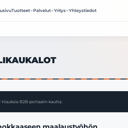
usivu
Tuotteet
Palvelut
Yritys
Yhteystiedot
LIKAUKALOT
 tilauksia B2B-portaalin kautta.
tehokkaaseen maalaustyöhön