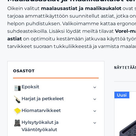
Oikein valitut
maalausastiat ja maalikaukalot
ovat s
tarjoaa ammattikäyttöön suunnitellut astiat, jotka o
helpon puhdistuksen. Valikoimamme kattaa ergono
suhdeasteikoilla. Lisäksi löydät meiltä tilavat
Vorel-m
astiat
on optimoitu kestämään jatkuvaa käyttöä työma
tarvikkeet suoraan tukkuliikkeestä ja varmista maala
NÄYTETÄÄ
OSASTOT
Epoksit
Uusi
Hartsit
Harjat ja petkeleet
Väriaineet
Harjat ja Harjanvarret
Hiomatarvikkeet
Petkeleet ja Petkeleenvarret
Hioma-alustat
Hylsytyökalut ja
Vääntötyökalut
Hiomakivet