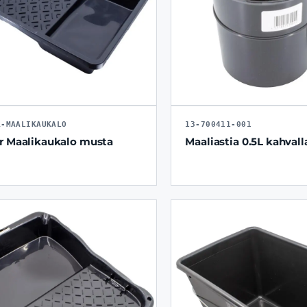
R-MAALIKAUKALO
13-700411-001
r Maalikaukalo musta
Maaliastia 0.5L kahvall