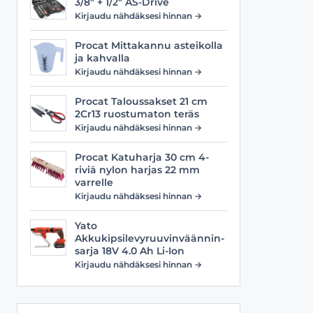
3/8" + 1/2" AS-Drive
Viilat
Työasusteet
Kirjaudu nähdäksesi hinnan →
Vyöt
Procat Mittakannu asteikolla
ja kahvalla
Kirjaudu nähdäksesi hinnan →
Procat Taloussakset 21 cm
2Cr13 ruostumaton teräs
Kirjaudu nähdäksesi hinnan →
Procat Katuharja 30 cm 4-
riviä nylon harjas 22 mm
varrelle
Kirjaudu nähdäksesi hinnan →
Yato
Akkukipsilevyruuvinväännin-
sarja 18V 4.0 Ah Li-Ion
Kirjaudu nähdäksesi hinnan →