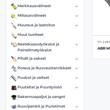
Merkkausvälineet
Erikoismerkkausvälineet
Mittausvälineet
Merkintätussit ja
Digitaaliset mittalaitteet
Muuraus ja laatoitus
rakennusliidut
Erikoismittausvälineet
Hiertimet
Muut tuotteet
Merkkauslangat ja väriaineet
Rullamitat
Laastikammat
57-220
Nestekaasutyökalut ja
Suorakulmat
ABR Ma
Laattaleikkurit ja varaterät
Paineilmatyökalut
Työntömitat ja mikrometrit
Kaasutarvikkeet
Linjarit
Pihdit ja sakset
Viivaimet
Nestekaasupolttimet
Muurauskauhat
Erikoispihdit ja
Poraus ja Ruuvaustarvikkeet
monitoimisakset
Paineilmatyökalut
Muut
Erikoisporanterät
Puukot ja veitset
Jakoavaimet
Sauma ja linjalangat
Jatkovarret
Erikoisveitset
Puutaltat ja Puuntyöstö
Lukkopihdit ja hitsauspihdit
Sekoittimet
Kiviterät
Katkoteräveitset
Aihiot ja Materiaalit
Peltisakset
Rakennuspaljut ja sangot
Silikonityökalut ja
Konekärjet ja
Kuorimapihdit
Kaiverrustaltat ja
Uretaanityökalut
Pihdit ja leikkurit
Konekärkipitimet
Ruuvipenkit ja Puristimet
vuolupuukot
Puukot