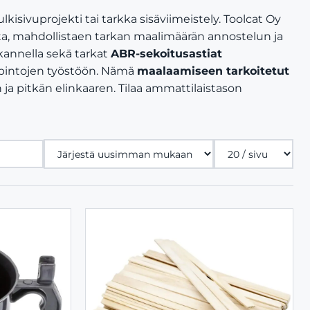
kisivuprojekti tai tarkka sisäviimeistely. Toolcat Oy
sta, mahdollistaen tarkan maalimäärän annostelun ja
 kannella sekä tarkat
ABR-sekoitusastiat
n pintojen työstöön. Nämä
maalaamiseen tarkoitetut
a pitkän elinkaaren. Tilaa ammattilaistason
Tuotteita
sivulla