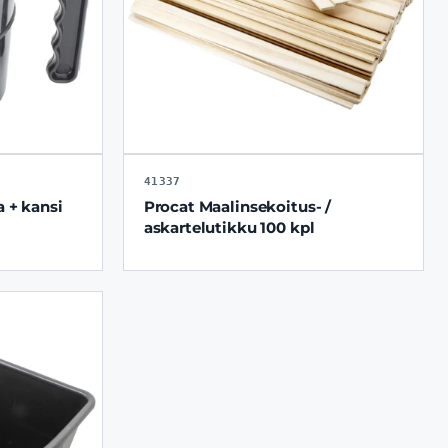
41337
a + kansi
Procat Maalinsekoitus- /
askartelutikku 100 kpl