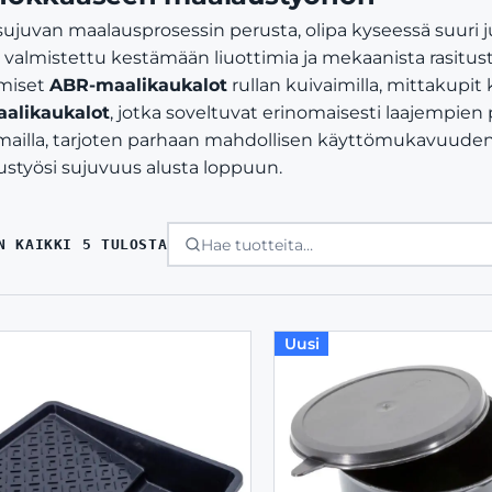
ujuvan maalausprosessin perusta, olipa kyseessä suuri jul
n valmistettu kestämään liuottimia ja mekaanista rasitu
miset
ABR-maalikaukalot
rullan kuivaimilla, mittakupit
aalikaukalot
, jotka soveltuvat erinomaisesti laajempie
illa, tarjoten parhaan mahdollisen käyttömukavuuden j
ustyösi sujuvuus alusta loppuun.
SORTED
N KAIKKI 5 TULOSTA
BY
LATEST
Uusi