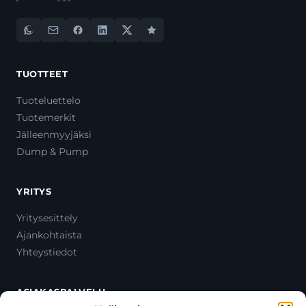
TUOTTEET
Tuoteluettelo
Tuotemerkit
Jälleenmyyjäksi
Dump & Pump
YRITYS
Yritysesittely
Ajankohtaista
Yhteystiedot
ASIAKASPALVELU