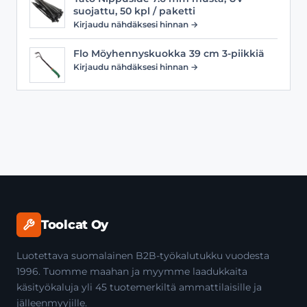
suojattu, 50 kpl / paketti
Kirjaudu nähdäksesi hinnan →
Flo Möyhennyskuokka 39 cm 3-piikkiä
Kirjaudu nähdäksesi hinnan →
Toolcat Oy
Luotettava suomalainen B2B-työkalutukku vuodesta
1996. Tuomme maahan ja myymme laadukkaita
käsityökaluja yli 45 tuotemerkiltä ammattilaisille ja
jälleenmyyjille.