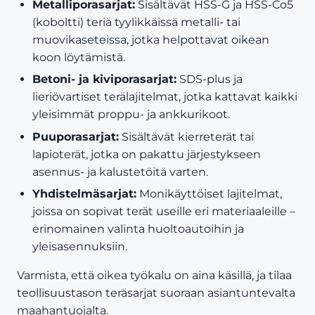
Metalliporasarjat:
Sisältävät HSS-G ja HSS-Co5
(koboltti) teriä tyylikkäissä metalli- tai
muovikaseteissa, jotka helpottavat oikean
koon löytämistä.
Betoni- ja kiviporasarjat:
SDS-plus ja
lieriövartiset terälajitelmat, jotka kattavat kaikki
yleisimmät proppu- ja ankkurikoot.
Puuporasarjat:
Sisältävät kierreterät tai
lapioterät, jotka on pakattu järjestykseen
asennus- ja kalustetöitä varten.
Yhdistelmäsarjat:
Monikäyttöiset lajitelmat,
joissa on sopivat terät useille eri materiaaleille –
erinomainen valinta huoltoautoihin ja
yleisasennuksiin.
Varmista, että oikea työkalu on aina käsillä, ja tilaa
teollisuustason teräsarjat suoraan asiantuntevalta
maahantuojalta.