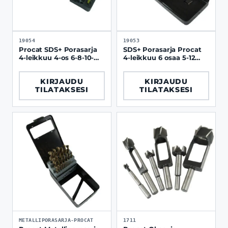
19054
19053
Procat SDS+ Porasarja
SDS+ Porasarja Procat
4-leikkuu 4-os 6-8-10-
4-leikkuu 6 osaa 5-12
12x260mm
mm, metallilaatikko
KIRJAUDU
KIRJAUDU
TILATAKSESI
TILATAKSESI
METALLIPORASARJA-PROCAT
1711