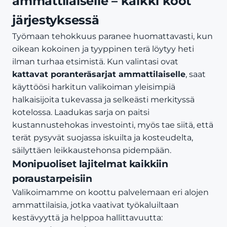
ammattilaiselle – kaikki koot
järjestyksessä
Työmaan tehokkuus paranee huomattavasti, kun
oikean kokoinen ja tyyppinen terä löytyy heti
ilman turhaa etsimistä. Kun valintasi ovat
kattavat poranteräsarjat ammattilaiselle
, saat
käyttöösi harkitun valikoiman yleisimpiä
halkaisijoita tukevassa ja selkeästi merkityssä
kotelossa. Laadukas sarja on paitsi
kustannustehokas investointi, myös tae siitä, että
terät pysyvät suojassa iskuilta ja kosteudelta,
säilyttäen leikkaustehonsa pidempään.
Monipuoliset lajitelmat kaikkiin
poraustarpeisiin
Valikoimamme on koottu palvelemaan eri alojen
ammattilaisia, jotka vaativat työkaluiltaan
kestävyyttä ja helppoa hallittavuutta: