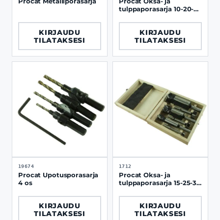
Procat Metalliporasarja
Procat Oksa- ja
tulppaporasarja 10-20-30
mm, puulaatikossa
KIRJAUDU
KIRJAUDU
TILATAKSESI
TILATAKSESI
19674
1712
Procat Upotusporasarja
Procat Oksa- ja
4 os
tulppaporasarja 15-25-35
mm, puulaatikossa
KIRJAUDU
KIRJAUDU
TILATAKSESI
TILATAKSESI