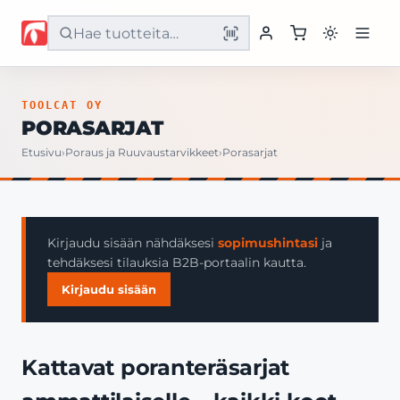
Etusivu
TOOLCAT OY
PORASARJAT
Tuotteet
Etusivu
›
Poraus ja Ruuvaustarvikkeet
›
Porasarjat
Palvelut
Yritys
Kirjaudu sisään nähdäksesi
sopimushintasi
ja
tehdäksesi tilauksia B2B-portaalin kautta.
Yhteystiedot
Kirjaudu sisään
Kattavat poranteräsarjat