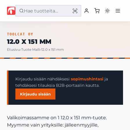
Etusivu
TOOLCAT OY
12.0 X 151 MM
Tuotteet
Etusivu
›
Tuote Malli
›
12.0 x 151 mm
Palvelut
Yritys
Kirjaudu sisään nähdäksesi
sopimushintasi
ja
tehdäksesi tilauksia B2B-portaalin kautta.
Yhteystiedot
Kirjaudu sisään
Valikoimassamme on 1 12.0 x 151 mm-tuote.
Myymme vain yrityksille: jälleenmyyjille,