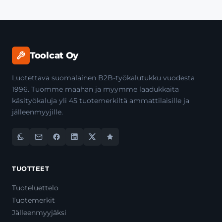
Toolcat Oy
Luotettava suomalainen B2B-työkalutukku vuodesta
1996. Tuomme maahan ja myymme laadukkaita
käsityökaluja yli 45 tuotemerkiltä ammattilaisille ja
jälleenmyyjille.
TUOTTEET
Tuoteluettelo
Tuotemerkit
Jälleenmyyjäksi