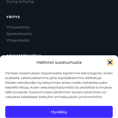
Dump & Pump
YRITYS
Yritysesittely
Ajankohtaista
Yhteystiedot
ASIAKASPALVELU
Hallinnoi suostumusta
Ota yhteyttä
Oma tili
Parhaan kokemuksen tarjoamiseksi käytämme teknologioita, kuten
evästeitä, tallentaaksemme ja/tai käyttääksemme laitetietoja.
Maksutavat
Näiden tekniikoiden hyväksyminen antaa meille mahdollisuuden
Toimitustavat
käsitellä tietoja, kuten selauskäyttäytymistä tai yksilöllisiä tunnuksia
Usein kysytyt kysymykset
tällä sivustolla. Suostumuksen jättäminen tai peruuttaminen voi
vaikuttaa haitallisesti tiettyihin ominaisuuksiin ja toimintoihin.
+358 44 270 3795
asiakaspalvelu@toolcat.fi
Hyväksy