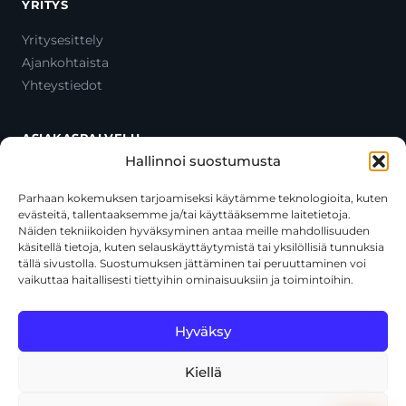
YRITYS
Yritysesittely
Ajankohtaista
Yhteystiedot
ASIAKASPALVELU
Hallinnoi suostumusta
Ota yhteyttä
Oma tili
Parhaan kokemuksen tarjoamiseksi käytämme teknologioita, kuten
evästeitä, tallentaaksemme ja/tai käyttääksemme laitetietoja.
Maksutavat
Näiden tekniikoiden hyväksyminen antaa meille mahdollisuuden
Toimitustavat
käsitellä tietoja, kuten selauskäyttäytymistä tai yksilöllisiä tunnuksia
Usein kysytyt kysymykset
tällä sivustolla. Suostumuksen jättäminen tai peruuttaminen voi
vaikuttaa haitallisesti tiettyihin ominaisuuksiin ja toimintoihin.
+358 44 270 3795
asiakaspalvelu@toolcat.fi
Hyväksy
Kiellä
© 2026 Toolcat Oy · Y-tunnus 1059567-7 · Kalustetie 1, 01720
Vantaa