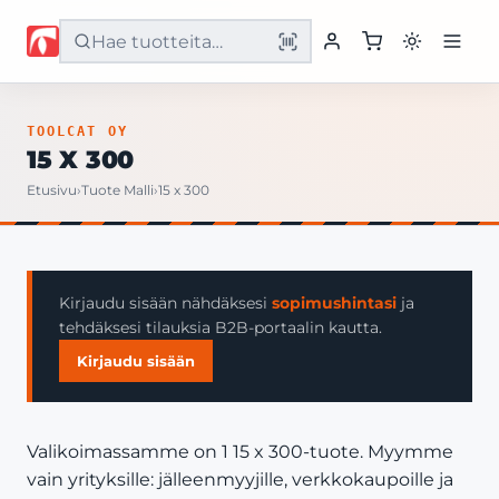
Etusivu
TOOLCAT OY
15 X 300
Tuotteet
Etusivu
›
Tuote Malli
›
15 x 300
Palvelut
Yritys
Kirjaudu sisään nähdäksesi
sopimushintasi
ja
tehdäksesi tilauksia B2B-portaalin kautta.
Yhteystiedot
Kirjaudu sisään
Valikoimassamme on 1 15 x 300-tuote. Myymme
vain yrityksille: jälleenmyyjille, verkkokaupoille ja