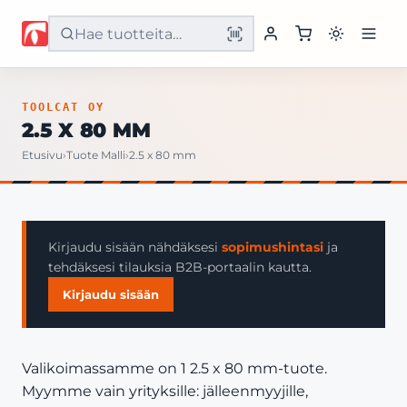
Etusivu
TOOLCAT OY
2.5 X 80 MM
Tuotteet
Etusivu
›
Tuote Malli
›
2.5 x 80 mm
Palvelut
Yritys
Kirjaudu sisään nähdäksesi
sopimushintasi
ja
tehdäksesi tilauksia B2B-portaalin kautta.
Yhteystiedot
Kirjaudu sisään
Valikoimassamme on 1 2.5 x 80 mm-tuote.
Myymme vain yrityksille: jälleenmyyjille,