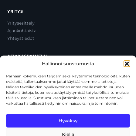
YRITYS
Yritysesittely
Ajankohtaista
Yhteystiedot
ASIAKASPALVELU
Hallinnoi suostumusta
Ota yhteyttä
Oma tili
Parhaan kokemuksen tarjoamiseksi käytämme teknologioita, kuten
evästeitä, tallentaaksemme ja/tai käyttääksemme laitetietoja.
Maksutavat
Näiden tekniikoiden hyväksyminen antaa meille mahdollisuuden
Toimitustavat
käsitellä tietoja, kuten selauskäyttäytymistä tai yksilöllisiä tunnuksia
Usein kysytyt kysymykset
tällä sivustolla. Suostumuksen jättäminen tai peruuttaminen voi
vaikuttaa haitallisesti tiettyihin ominaisuuksiin ja toimintoihin.
+358 44 270 3795
asiakaspalvelu@toolcat.fi
Hyväksy
Kiellä