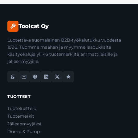
Toolcat Oy
Luotettava suomalainen B2B-työkalutukku vuodesta
1996. Tuomme maahan ja myymme laadukkaita
käsityökaluja yli 45 tuotemerkiltä ammattilaisille ja
jälleenmyyjille.
TUOTTEET
Tuoteluettelo
Tuotemerkit
Jälleenmyyjäksi
Dump & Pump