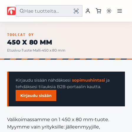
Etusivu
TOOLCAT OY
450 X 80 MM
Tuotteet
Etusivu
›
Tuote Malli
›
450 x 80 mm
Palvelut
Yritys
Kirjaudu sisään nähdäksesi
sopimushintasi
ja
tehdäksesi tilauksia B2B-portaalin kautta.
Yhteystiedot
Kirjaudu sisään
Valikoimassamme on 1 450 x 80 mm-tuote.
Myymme vain yrityksille: jälleenmyyjille,