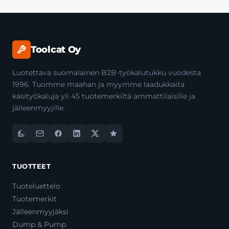
Toolcat Oy
Luotettava suomalainen B2B-työkalutukku vuodesta
1996. Tuomme maahan ja myymme laadukkaita
käsityökaluja yli 45 tuotemerkiltä ammattilaisille ja
jälleenmyyjille.
TUOTTEET
Tuoteluettelo
Tuotemerkit
Jälleenmyyjäksi
Dump & Pump