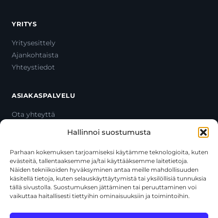
YRITYS
Yritysesittely
Ajankohtaista
Yhteystiedot
ASIAKASPALVELU
Ota yhteyttä
Oma tili
Hallinnoi suostumusta
Maksutavat
Toimitustavat
Parhaan kokemuksen tarjoamiseksi käytämme teknologioita, kuten
evästeitä, tallentaaksemme ja/tai käyttääksemme laitetietoja.
Usein kysytyt kysymykset
Näiden tekniikoiden hyväksyminen antaa meille mahdollisuuden
+358 44 270 3795
käsitellä tietoja, kuten selauskäyttäytymistä tai yksilöllisiä tunnuksia
asiakaspalvelu@toolcat.fi
tällä sivustolla. Suostumuksen jättäminen tai peruuttaminen voi
vaikuttaa haitallisesti tiettyihin ominaisuuksiin ja toimintoihin.
Tätä sivustoa suojaa reCAPTCHA, ja siihen sovelletaan Googlen