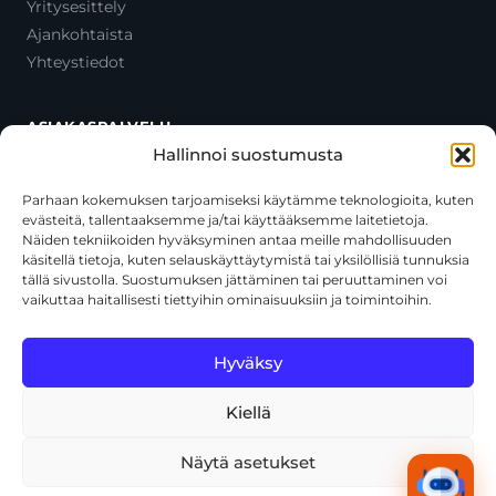
Yritysesittely
Ajankohtaista
Yhteystiedot
ASIAKASPALVELU
Hallinnoi suostumusta
Ota yhteyttä
Oma tili
Parhaan kokemuksen tarjoamiseksi käytämme teknologioita, kuten
evästeitä, tallentaaksemme ja/tai käyttääksemme laitetietoja.
Maksutavat
Näiden tekniikoiden hyväksyminen antaa meille mahdollisuuden
Toimitustavat
käsitellä tietoja, kuten selauskäyttäytymistä tai yksilöllisiä tunnuksia
Usein kysytyt kysymykset
tällä sivustolla. Suostumuksen jättäminen tai peruuttaminen voi
vaikuttaa haitallisesti tiettyihin ominaisuuksiin ja toimintoihin.
+358 44 270 3795
asiakaspalvelu@toolcat.fi
Hyväksy
Kiellä
© 2026 Toolcat Oy · Y-tunnus 1059567-7 · Kalustetie 1, 01720
Vantaa
Näytä asetukset
Tietosuojaseloste
Käyttöehdot
Evästekäytäntö
Tekoälyn käyttö