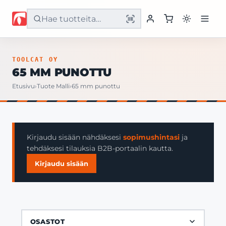
Etusivu
TOOLCAT OY
65 MM PUNOTTU
Tuotteet
Etusivu
›
Tuote Malli
›
65 mm punottu
Palvelut
Yritys
Kirjaudu sisään nähdäksesi
sopimushintasi
ja
tehdäksesi tilauksia B2B-portaalin kautta.
Yhteystiedot
Kirjaudu sisään
OSASTOT