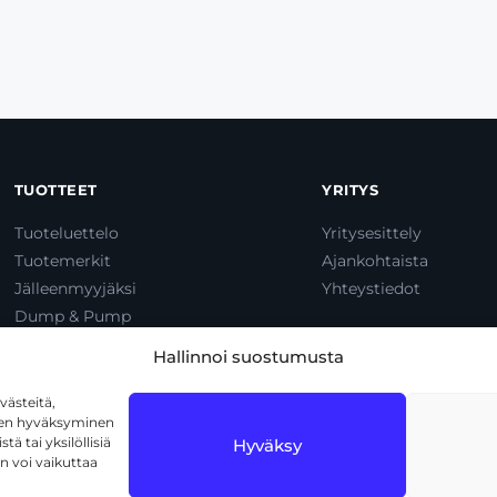
TUOTTEET
YRITYS
Tuoteluettelo
Yritysesittely
Tuotemerkit
Ajankohtaista
Jälleenmyyjäksi
Yhteystiedot
Dump & Pump
Hallinnoi suostumusta
ästeitä,
iden hyväksyminen
ä tai yksilöllisiä
Hyväksy
n voi vaikuttaa
len
tietosuojakäytäntöä
ja
käyttöehtoja
.