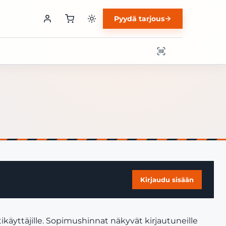
Pyydä tarjous
Kirjaudu sisään
käyttäjille. Sopimushinnat näkyvät kirjautuneille