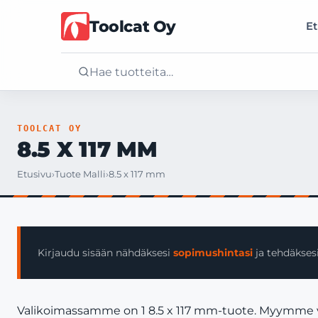
Toolcat Oy
Et
Etusivu
TOOLCAT OY
8.5 X 117 MM
Tuotteet
Etusivu
›
Tuote Malli
›
8.5 x 117 mm
Palvelut
Yritys
Kirjaudu sisään nähdäksesi
sopimushintasi
ja tehdäksesi
Yhteystiedot
Valikoimassamme on 1 8.5 x 117 mm-tuote. Myymme vain 