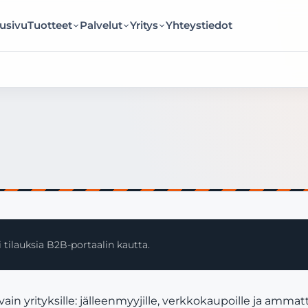
usivu
Tuotteet
Palvelut
Yritys
Yhteystiedot
 tilauksia B2B-portaalin kautta.
yrityksille: jälleenmyyjille, verkkokaupoille ja ammatti