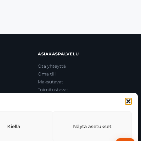
ASIAKASPALVELU
Ota yhteyttä
Oma tili
Maksutavat
Toimitustavat
Usein kysytyt kysymykset
+358 44 270 3795
asiakaspalvelu@toolcat.fi
Kiellä
Näytä asetukset