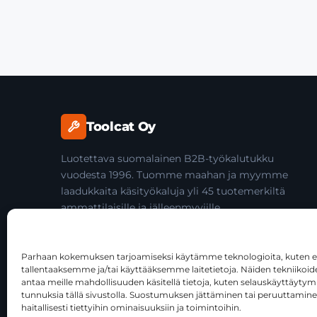
Toolcat Oy
Luotettava suomalainen B2B-työkalutukku
vuodesta 1996. Tuomme maahan ja myymme
laadukkaita käsityökaluja yli 45 tuotemerkiltä
ammattilaisille ja jälleenmyyjille.
Parhaan kokemuksen tarjoamiseksi käytämme teknologioita, kuten ev
tallentaaksemme ja/tai käyttääksemme laitetietoja. Näiden tekniiko
antaa meille mahdollisuuden käsitellä tietoja, kuten selauskäyttäytymist
tunnuksia tällä sivustolla. Suostumuksen jättäminen tai peruuttamine
Tätä sivustoa suojaa reCAPTCHA, ja siihen sovelletaan Goog
haitallisesti tiettyihin ominaisuuksiin ja toimintoihin.