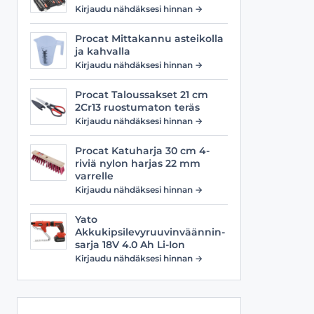
Viilat
Työasusteet
Kirjaudu nähdäksesi hinnan →
Vyöt
Procat Mittakannu asteikolla
ja kahvalla
Kirjaudu nähdäksesi hinnan →
Procat Taloussakset 21 cm
2Cr13 ruostumaton teräs
Kirjaudu nähdäksesi hinnan →
Procat Katuharja 30 cm 4-
riviä nylon harjas 22 mm
varrelle
Kirjaudu nähdäksesi hinnan →
Yato
Akkukipsilevyruuvinväännin-
sarja 18V 4.0 Ah Li-Ion
Kirjaudu nähdäksesi hinnan →