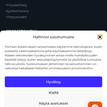
Yritysesittely
Ajankohtaista
Yhteystiedot
ASIAKASPALVELU
Hallinnoi suostumusta
Ota yhteyttä
Oma tili
Parhaan kokemuksen tarjoamiseksi käytämme teknologioita, kuten
evästeitä, tallentaaksemme ja/tai käyttääksemme laitetietoja.
Maksutavat
Näiden tekniikoiden hyväksyminen antaa meille mahdollisuuden
Toimitustavat
käsitellä tietoja, kuten selauskäyttäytymistä tai yksilöllisiä tunnuksia
Usein kysytyt kysymykset
tällä sivustolla. Suostumuksen jättäminen tai peruuttaminen voi
vaikuttaa haitallisesti tiettyihin ominaisuuksiin ja toimintoihin.
+358 44 270 3795
asiakaspalvelu@toolcat.fi
Hyväksy
Kiellä
© 2026 Toolcat Oy · Y-tunnus 1059567-7 · Kalustetie 1, 01720
Vantaa
Näytä asetukset
Tietosuojaseloste
Käyttöehdot
Evästekäytäntö
Tekoälyn käyttö