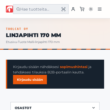
Etusivu
TOOLCAT OY
LINJAPIHTI 170 MM
Tuotteet
Etusivu
›
Tuote Malli
›
linjapihti 170 mm
Palvelut
Yritys
Kirjaudu sisään nähdäksesi
sopimushintasi
ja
tehdäksesi tilauksia B2B-portaalin kautta.
Yhteystiedot
Kirjaudu sisään
OSASTOT