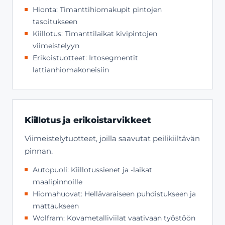
Hionta: Timanttihiomakupit pintojen
tasoitukseen
Kiillotus: Timanttilaikat kivipintojen
viimeistelyyn
Erikoistuotteet: Irtosegmentit
lattianhiomakoneisiin
Kiillotus ja erikoistarvikkeet
Viimeistelytuotteet, joilla saavutat peilikiiltävän
pinnan.
Autopuoli: Kiillotussienet ja -laikat
maalipinnoille
Hiomahuovat: Hellävaraiseen puhdistukseen ja
mattaukseen
Wolfram: Kovametalliviilat vaativaan työstöön