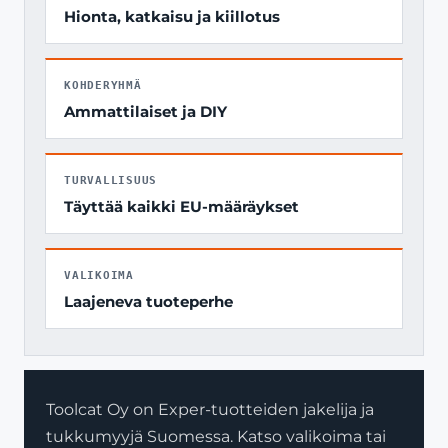
Hionta, katkaisu ja kiillotus
KOHDERYHMÄ
Ammattilaiset ja DIY
TURVALLISUUS
Täyttää kaikki EU-määräykset
VALIKOIMA
Laajeneva tuoteperhe
Toolcat Oy on Exper-tuotteiden jakelija ja
tukkumyyjä Suomessa. Katso valikoima tai