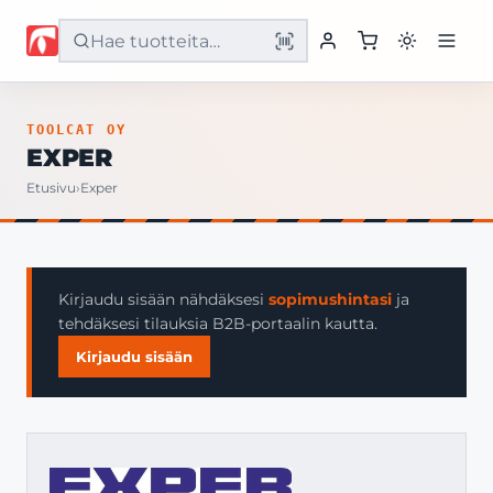
Etusivu
TOOLCAT OY
EXPER
Tuotteet
Etusivu
›
Exper
Palvelut
Yritys
Kirjaudu sisään nähdäksesi
sopimushintasi
ja
tehdäksesi tilauksia B2B-portaalin kautta.
Yhteystiedot
Kirjaudu sisään