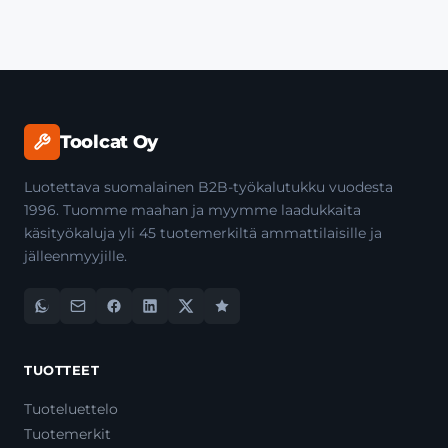
Toolcat Oy
Luotettava suomalainen B2B-työkalutukku vuodesta
1996. Tuomme maahan ja myymme laadukkaita
käsityökaluja yli 45 tuotemerkiltä ammattilaisille ja
jälleenmyyjille.
TUOTTEET
Tuoteluettelo
Tuotemerkit