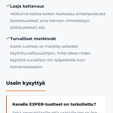
Laaja kattavuus
Valikoima kattaa kaiken karkeasta aineenpoistosta
(katkaisulaikat) aina hienoon viimeistelyyn
(kiillotuslaikat) asti.
Turvalliset merkinnät
Kaikki tuotteet on merkitty selkeästi
käyttöturvallisuusohjein, mikä tekee niiden
käytöstä turvallista niin työpaikoilla kuin
kotiverstaassakin.
Usein kysyttyä
Kenelle EXPER-tuotteet on tarkoitettu?
Sekä ammattilaisille että vaativille tee-se-itse -