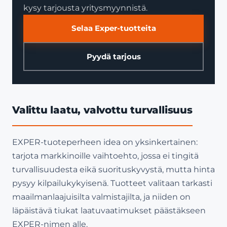
kysy tarjousta yritysmyynnistä.
Selaa Exper-tuotteita
Pyydä tarjous
Valittu laatu, valvottu turvallisuus
EXPER-tuoteperheen idea on yksinkertainen:
tarjota markkinoille vaihtoehto, jossa ei tingitä
turvallisuudesta eikä suorituskyvystä, mutta hinta
pysyy kilpailukykyisenä. Tuotteet valitaan tarkasti
maailmanlaajuisilta valmistajilta, ja niiden on
läpäistävä tiukat laatuvaatimukset päästäkseen
EXPER-nimen alle.