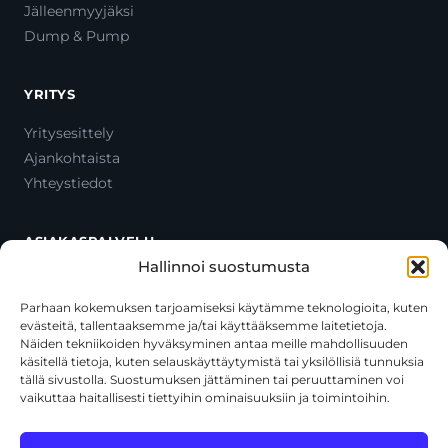
Jälleenmyyjäksi
Dump & Pump
YRITYS
Yritysesittely
Ajankohtaista
Yhteystiedot
ASIAKASPALVELU
Hallinnoi suostumusta
Ota yhteyttä
Oma tili
Parhaan kokemuksen tarjoamiseksi käytämme teknologioita, kuten
evästeitä, tallentaaksemme ja/tai käyttääksemme laitetietoja.
Maksutavat
Näiden tekniikoiden hyväksyminen antaa meille mahdollisuuden
Toimitustavat
käsitellä tietoja, kuten selauskäyttäytymistä tai yksilöllisiä tunnuksia
Usein kysytyt kysymykset
tällä sivustolla. Suostumuksen jättäminen tai peruuttaminen voi
vaikuttaa haitallisesti tiettyihin ominaisuuksiin ja toimintoihin.
+358 44 270 3795
asiakaspalvelu@toolcat.fi