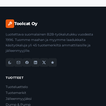
Toolcat Oy
Luotettava suomalainen B2B-työkalutukku vuodesta
1996. Tuomme maahan ja myymme laadukkaita
käsityökaluja yli 45 tuotemerkiltä ammattilaisille ja
jälleenmyyjille.
TUOTTEET
Tuoteluettelo
Tuotemerkit
Jälleenmyyjäksi
Dump & Pump