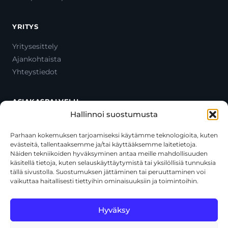
YRITYS
Yritysesittely
Ajankohtaista
Yhteystiedot
ASIAKASPALVELU
Hallinnoi suostumusta
Ota yhteyttä
Oma tili
Parhaan kokemuksen tarjoamiseksi käytämme teknologioita, kuten
evästeitä, tallentaaksemme ja/tai käyttääksemme laitetietoja.
Maksutavat
Näiden tekniikoiden hyväksyminen antaa meille mahdollisuuden
Toimitustavat
käsitellä tietoja, kuten selauskäyttäytymistä tai yksilöllisiä tunnuksia
Usein kysytyt kysymykset
tällä sivustolla. Suostumuksen jättäminen tai peruuttaminen voi
vaikuttaa haitallisesti tiettyihin ominaisuuksiin ja toimintoihin.
+358 44 270 3795
asiakaspalvelu@toolcat.fi
Hyväksy