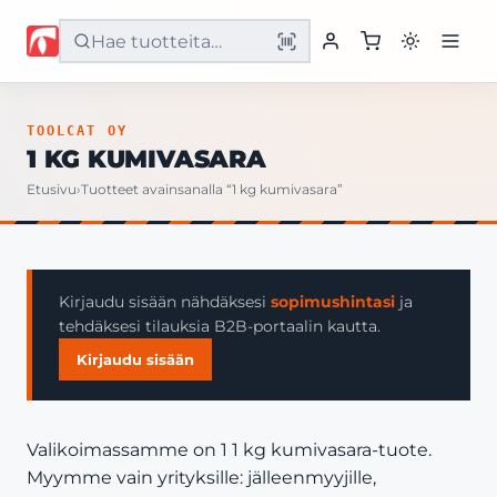
Etusivu
TOOLCAT OY
1 KG KUMIVASARA
Tuotteet
Etusivu
›
Tuotteet avainsanalla “1 kg kumivasara”
Palvelut
Yritys
Kirjaudu sisään nähdäksesi
sopimushintasi
ja
tehdäksesi tilauksia B2B-portaalin kautta.
Yhteystiedot
Kirjaudu sisään
Valikoimassamme on 1 1 kg kumivasara-tuote.
Myymme vain yrityksille: jälleenmyyjille,