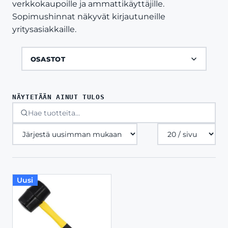
verkkokaupoille ja ammattikäyttäjille.
Sopimushinnat näkyvät kirjautuneille
yritysasiakkaille.
OSASTOT
NÄYTETÄÄN AINUT TULOS
Tuotteita
sivulla
Uusi