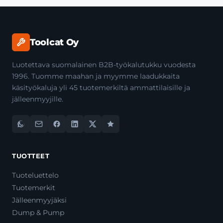
Toolcat Oy
Luotettava suomalainen B2B-työkalutukku vuodesta
1996. Tuomme maahan ja myymme laadukkaita
käsityökaluja yli 45 tuotemerkiltä ammattilaisille ja
jälleenmyyjille.
TUOTTEET
Tuoteluettelo
Tuotemerkit
Jälleenmyyjäksi
Dump & Pump