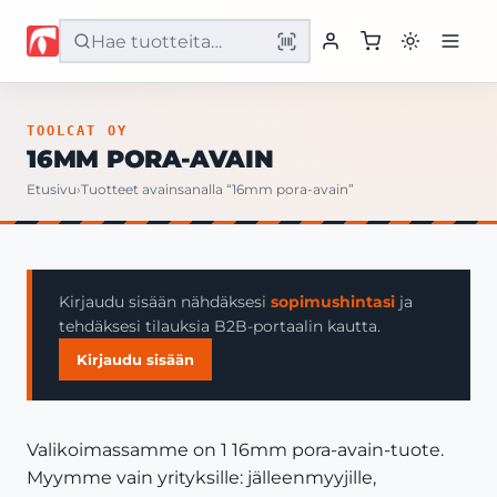
Etusivu
TOOLCAT OY
16MM PORA-AVAIN
Tuotteet
Etusivu
›
Tuotteet avainsanalla “16mm pora-avain”
Palvelut
Yritys
Kirjaudu sisään nähdäksesi
sopimushintasi
ja
tehdäksesi tilauksia B2B-portaalin kautta.
Yhteystiedot
Kirjaudu sisään
Valikoimassamme on 1 16mm pora-avain-tuote.
Myymme vain yrityksille: jälleenmyyjille,