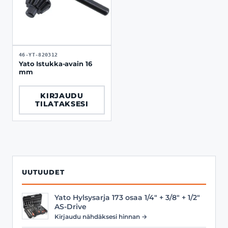
46-YT-820312
Yato Istukka-avain 16
mm
KIRJAUDU
TILATAKSESI
UUTUUDET
Yato Hylsysarja 173 osaa 1/4" + 3/8" + 1/2"
AS-Drive
Kirjaudu nähdäksesi hinnan →