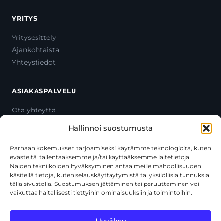
YRITYS
Yritysesittely
Ajankohtaista
Yhteystiedot
ASIAKASPALVELU
Ota yhteyttä
Oma tili
Hallinnoi suostumusta
Maksutavat
Toimitustavat
Parhaan kokemuksen tarjoamiseksi käytämme teknologioita, kuten
evästeitä, tallentaaksemme ja/tai käyttääksemme laitetietoja.
Usein kysytyt kysymykset
Näiden tekniikoiden hyväksyminen antaa meille mahdollisuuden
+358 44 270 3795
käsitellä tietoja, kuten selauskäyttäytymistä tai yksilöllisiä tunnuksia
asiakaspalvelu@toolcat.fi
tällä sivustolla. Suostumuksen jättäminen tai peruuttaminen voi
vaikuttaa haitallisesti tiettyihin ominaisuuksiin ja toimintoihin.
Tätä sivustoa suojaa reCAPTCHA, ja siihen sovelletaan Googlen
Hyväksy