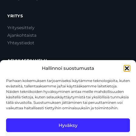
YRITYS
Yritysesittely
Ajankohtaista
Yhteystiedot
ASIAKASPALVELU
Hallinnoi suostumusta
Ota yhteyttä
Oma tili
Parhaan kokemuksen tarjoamiseksi käytämme teknologioita, kuten
evästeitä, tallentaaksemme ja/tai käyttääksemme laitetietoja.
Maksutavat
Näiden tekniikoiden hyväksyminen antaa meille mahdollisuuden
Toimitustavat
käsitellä tietoja, kuten selauskäyttäytymistä tai yksilöllisiä tunnuksia
Usein kysytyt kysymykset
tällä sivustolla. Suostumuksen jättäminen tai peruuttaminen voi
vaikuttaa haitallisesti tiettyihin ominaisuuksiin ja toimintoihin.
+358 44 270 3795
asiakaspalvelu@toolcat.fi
Hyväksy