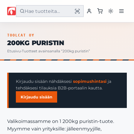
Etusivu
TOOLCAT OY
200KG PURISTIN
Tuotteet
Etusivu
›
Tuotteet avainsanalla “200kg puristin”
Palvelut
Yritys
Kirjaudu sisään nähdäksesi
sopimushintasi
ja
tehdäksesi tilauksia B2B-portaalin kautta.
Yhteystiedot
Kirjaudu sisään
Valikoimassamme on 1 200kg puristin-tuote.
Myymme vain yrityksille: jälleenmyyjille,