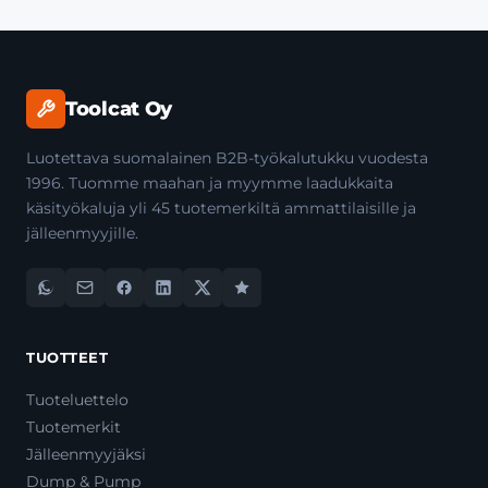
Toolcat Oy
Luotettava suomalainen B2B-työkalutukku vuodesta
1996. Tuomme maahan ja myymme laadukkaita
käsityökaluja yli 45 tuotemerkiltä ammattilaisille ja
jälleenmyyjille.
TUOTTEET
Tuoteluettelo
Tuotemerkit
Jälleenmyyjäksi
Dump & Pump