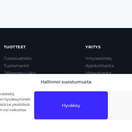
TUOTTEET
YRITYS
Tuoteluettelo
Yritysesittely
Tuotemerkit
Ajankohtaista
Jälleenmyyjäksi
Yhteystiedot
Dump & Pump
Hallinnoi suostumusta
ästeitä,
iden hyväksyminen
ä tai yksilöllisiä
Hyväksy
n voi vaikuttaa
1720 Vantaa
Tietosuojaseloste
Käyttöehdot
Eväs