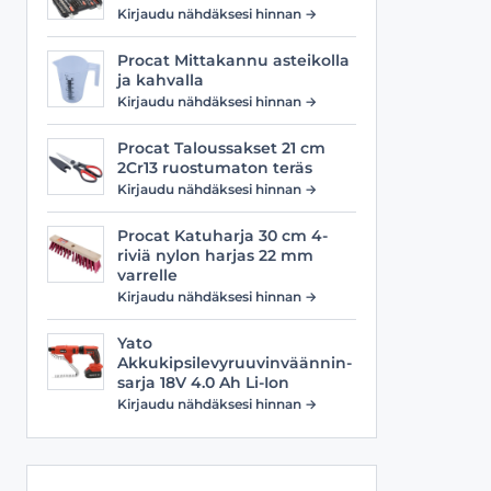
Viilat
Työasusteet
Kirjaudu nähdäksesi hinnan →
Vyöt
Procat Mittakannu asteikolla
ja kahvalla
Kirjaudu nähdäksesi hinnan →
Procat Taloussakset 21 cm
2Cr13 ruostumaton teräs
Kirjaudu nähdäksesi hinnan →
Procat Katuharja 30 cm 4-
riviä nylon harjas 22 mm
varrelle
Kirjaudu nähdäksesi hinnan →
Yato
Akkukipsilevyruuvinväännin-
sarja 18V 4.0 Ah Li-Ion
Kirjaudu nähdäksesi hinnan →