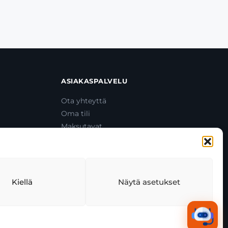
ASIAKASPALVELU
Ota yhteyttä
Oma tili
Maksutavat
Toimitustavat
Usein kysytyt kysymykset
+358 44 270 3795
asiakaspalvelu@toolcat.fi
Kiellä
Näytä asetukset
tekäytäntö
Tekoälyn käyttö
Kaikki järjestelmät toimivat