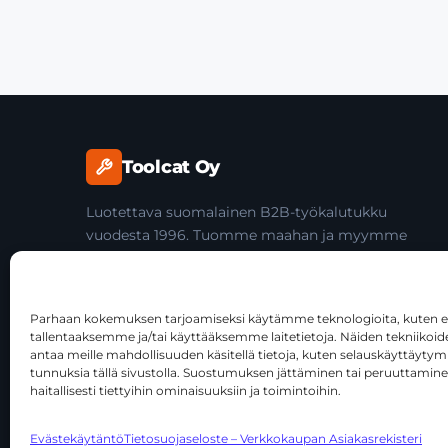
Toolcat Oy
Luotettava suomalainen B2B-työkalutukku
vuodesta 1996. Tuomme maahan ja myymme
laadukkaita käsityökaluja yli 45 tuotemerkiltä
ammattilaisille ja jälleenmyyjille.
Parhaan kokemuksen tarjoamiseksi käytämme teknologioita, kuten ev
tallentaaksemme ja/tai käyttääksemme laitetietoja. Näiden tekniiko
antaa meille mahdollisuuden käsitellä tietoja, kuten selauskäyttäytymist
tunnuksia tällä sivustolla. Suostumuksen jättäminen tai peruuttamine
haitallisesti tiettyihin ominaisuuksiin ja toimintoihin.
© 2026 Toolcat Oy · Y-tunnus 1059567-7 · Kalustetie 1, 0
Evästekäytäntö
Tietosuojaseloste – Verkkokaupan Asiakasrekisteri