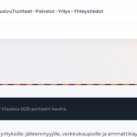
usivu
Tuotteet
Palvelut
Yritys
Yhteystiedot
 tilauksia B2B-portaalin kautta.
sille: jälleenmyyjille, verkkokaupoille ja ammattikäyt