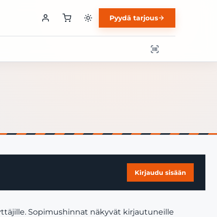
Pyydä tarjous
Kirjaudu sisään
täjille. Sopimushinnat näkyvät kirjautuneille