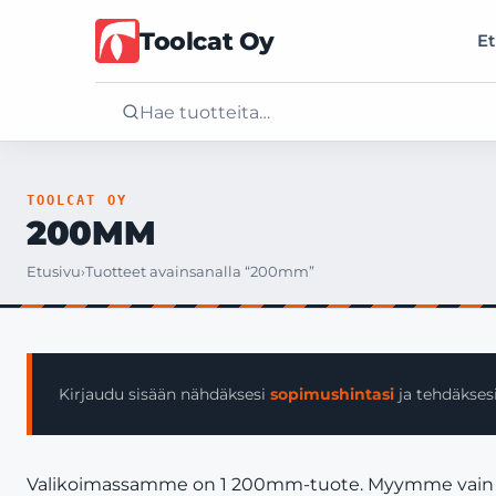
Toolcat Oy
Et
Etusivu
TOOLCAT OY
200MM
Tuotteet
Etusivu
›
Tuotteet avainsanalla “200mm”
Palvelut
Yritys
Kirjaudu sisään nähdäksesi
sopimushintasi
ja tehdäksesi
Yhteystiedot
Valikoimassamme on 1 200mm-tuote. Myymme vain yrityk