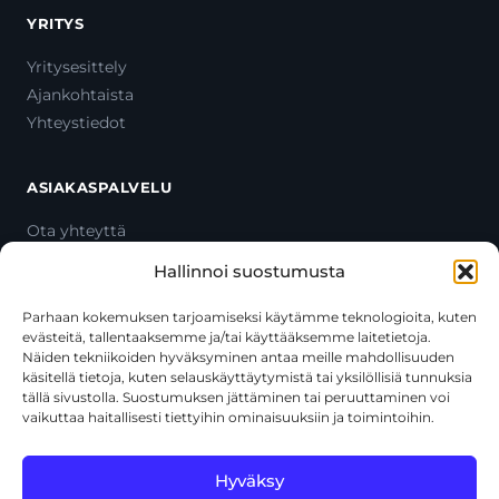
YRITYS
Yritysesittely
Ajankohtaista
Yhteystiedot
ASIAKASPALVELU
Ota yhteyttä
Oma tili
Hallinnoi suostumusta
Maksutavat
Toimitustavat
Parhaan kokemuksen tarjoamiseksi käytämme teknologioita, kuten
evästeitä, tallentaaksemme ja/tai käyttääksemme laitetietoja.
Usein kysytyt kysymykset
Näiden tekniikoiden hyväksyminen antaa meille mahdollisuuden
+358 44 270 3795
käsitellä tietoja, kuten selauskäyttäytymistä tai yksilöllisiä tunnuksia
asiakaspalvelu@toolcat.fi
tällä sivustolla. Suostumuksen jättäminen tai peruuttaminen voi
vaikuttaa haitallisesti tiettyihin ominaisuuksiin ja toimintoihin.
Tätä sivustoa suojaa reCAPTCHA, ja siihen sovelletaan Googlen
Hyväksy
tietosuojakäytäntöä
ja
käyttöehtoja
.