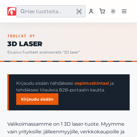
Etusivu
TOOLCAT OY
3D LASER
Tuotteet
Etusivu
›
Tuotteet avainsanalla “3D laser”
Palvelut
Yritys
Kirjaudu sisään nähdäksesi
sopimushintasi
ja
tehdäksesi tilauksia B2B-portaalin kautta.
Yhteystiedot
Kirjaudu sisään
Valikoimassamme on 1 3D laser-tuote. Myymme
vain yrityksille: jälleenmyyjille, verkkokaupoille ja