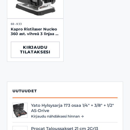
60-933
Kapro Ristilaser Nucleo
360 ast. vihreä 3 linjaa +
seinäteline
KIRJAUDU
TILATAKSESI
UUTUUDET
Yato Hylsysarja 173 osaa 1/4" + 3/8" + 1/2"
AS-Drive
Kirjaudu nähdäksesi hinnan →
Procat Taloussakset 21 cm 2Cr13