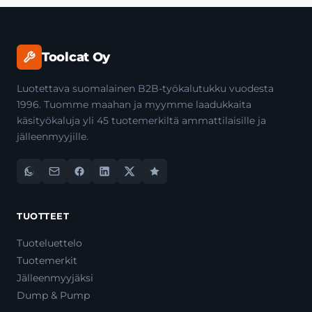
Toolcat Oy
Luotettava suomalainen B2B-työkalutukku vuodesta
1996. Tuomme maahan ja myymme laadukkaita
käsityökaluja yli 45 tuotemerkiltä ammattilaisille ja
jälleenmyyjille.
TUOTTEET
Tuoteluettelo
Tuotemerkit
Jälleenmyyjäksi
Dump & Pump