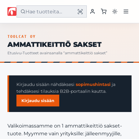
Etusivu
TOOLCAT OY
AMMATTIKEITTIÖ SAKSET
Tuotteet
Etusivu
›
Tuotteet avainsanalla “ammattikeittiö sakset”
Palvelut
Yritys
Kirjaudu sisään nähdäksesi
sopimushintasi
ja
tehdäksesi tilauksia B2B-portaalin kautta.
Yhteystiedot
Kirjaudu sisään
Valikoimassamme on 1 ammattikeittiö sakset-
tuote. Myymme vain yrityksille: jälleenmyyjille,