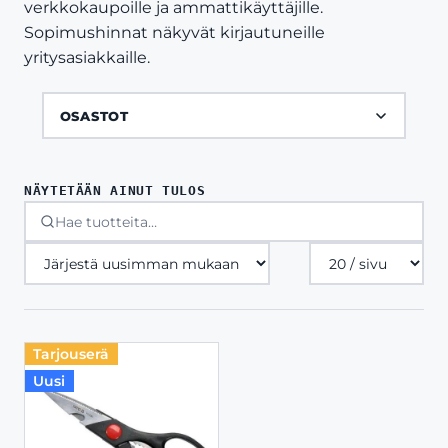
verkkokaupoille ja ammattikäyttäjille.
Sopimushinnat näkyvät kirjautuneille
yritysasiakkaille.
OSASTOT
NÄYTETÄÄN AINUT TULOS
Tuotteita
sivulla
Tarjouserä
Uusi