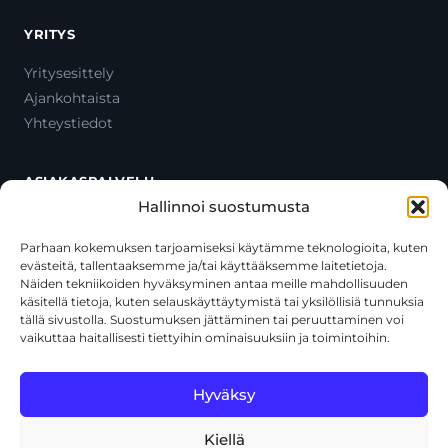
YRITYS
Yritysesittely
Ajankohtaista
Yhteystiedot
ASIAKASPALVELU
Hallinnoi suostumusta
Ota yhteyttä
Oma tili
Parhaan kokemuksen tarjoamiseksi käytämme teknologioita, kuten
evästeitä, tallentaaksemme ja/tai käyttääksemme laitetietoja.
Maksutavat
Näiden tekniikoiden hyväksyminen antaa meille mahdollisuuden
Toimitustavat
käsitellä tietoja, kuten selauskäyttäytymistä tai yksilöllisiä tunnuksia
Usein kysytyt kysymykset
tällä sivustolla. Suostumuksen jättäminen tai peruuttaminen voi
vaikuttaa haitallisesti tiettyihin ominaisuuksiin ja toimintoihin.
+358 44 270 3795
asiakaspalvelu@toolcat.fi
Hyväksy
Kiellä