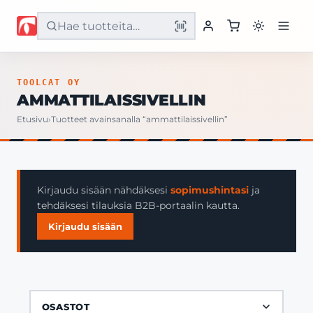
Etusivu
TOOLCAT OY
AMMATTILAISSIVELLIN
Tuotteet
Etusivu
›
Tuotteet avainsanalla “ammattilaissivellin”
Palvelut
Yritys
Kirjaudu sisään nähdäksesi
sopimushintasi
ja
tehdäksesi tilauksia B2B-portaalin kautta.
Yhteystiedot
Kirjaudu sisään
OSASTOT