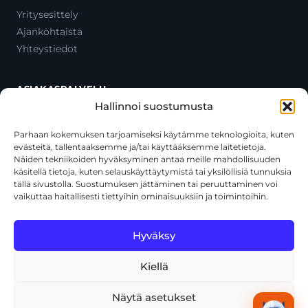
Yritysesittely
Ajankohtaista
Yhteystiedot
ASIAKASPALVELU
Hallinnoi suostumusta
Ota yhteyttä
Oma tili
Parhaan kokemuksen tarjoamiseksi käytämme teknologioita, kuten
evästeitä, tallentaaksemme ja/tai käyttääksemme laitetietoja.
Maksutavat
Näiden tekniikoiden hyväksyminen antaa meille mahdollisuuden
Toimitustavat
käsitellä tietoja, kuten selauskäyttäytymistä tai yksilöllisiä tunnuksia
Usein kysytyt kysymykset
tällä sivustolla. Suostumuksen jättäminen tai peruuttaminen voi
vaikuttaa haitallisesti tiettyihin ominaisuuksiin ja toimintoihin.
+358 44 270 3795
asiakaspalvelu@toolcat.fi
Hyväksy
Kiellä
© 2026 Toolcat Oy · Y-tunnus 1059567-7 · Kalustetie 1, 01720
Vantaa
Näytä asetukset
Tietosuojaseloste
Käyttöehdot
Evästekäytäntö
Tekoälyn käyttö