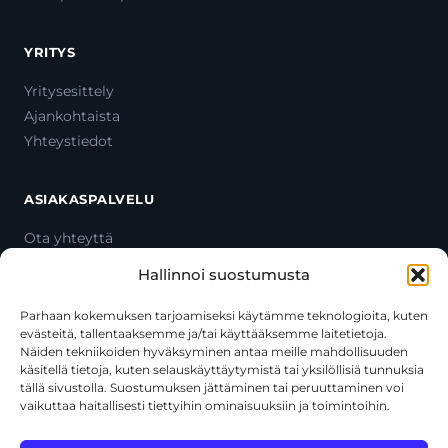
YRITYS
Yritysesittely
Ajankohtaista
Yhteystiedot
ASIAKASPALVELU
Ota yhteyttä
Oma tili
Hallinnoi suostumusta
Maksutavat
Toimitustavat
Parhaan kokemuksen tarjoamiseksi käytämme teknologioita, kuten
evästeitä, tallentaaksemme ja/tai käyttääksemme laitetietoja.
Usein kysytyt kysymykset
Näiden tekniikoiden hyväksyminen antaa meille mahdollisuuden
+358 44 270 3795
käsitellä tietoja, kuten selauskäyttäytymistä tai yksilöllisiä tunnuksia
asiakaspalvelu@toolcat.fi
tällä sivustolla. Suostumuksen jättäminen tai peruuttaminen voi
vaikuttaa haitallisesti tiettyihin ominaisuuksiin ja toimintoihin.