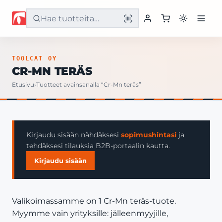
Etusivu
TOOLCAT OY
CR-MN TERÄS
Tuotteet
Etusivu
›
Tuotteet avainsanalla “Cr-Mn teräs”
Palvelut
Yritys
Kirjaudu sisään nähdäksesi
sopimushintasi
ja
tehdäksesi tilauksia B2B-portaalin kautta.
Yhteystiedot
Kirjaudu sisään
Valikoimassamme on 1 Cr-Mn teräs-tuote.
Myymme vain yrityksille: jälleenmyyjille,