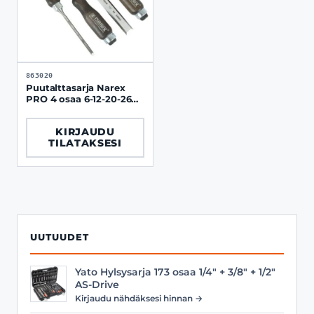
863020
Puutalttasarja Narex
PRO 4 osaa 6-12-20-26
mm
KIRJAUDU
TILATAKSESI
UUTUUDET
Yato Hylsysarja 173 osaa 1/4" + 3/8" + 1/2"
AS-Drive
Kirjaudu nähdäksesi hinnan →