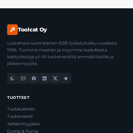
Toolcat Oy
Luotettava suomalainen B2B-työkalutukku vuodesta
1996. Tuomme maahan ja myymme laadukkaita
käsityökaluja yli 45 tuotemerkiltä ammattilaisille ja
jälleenmyyjille.
TUOTTEET
Tuoteluettelo
Tuotemerkit
Jälleenmyyjäksi
Dump & Pump