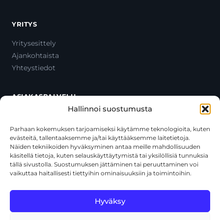
YRITYS
Yritysesittely
Ajankohtaista
Yhteystiedot
ASIAKASPALVELU
Hallinnoi suostumusta
Ota yhteyttä
Oma tili
Parhaan kokemuksen tarjoamiseksi käytämme teknologioita, kuten
evästeitä, tallentaaksemme ja/tai käyttääksemme laitetietoja.
Maksutavat
Näiden tekniikoiden hyväksyminen antaa meille mahdollisuuden
Toimitustavat
käsitellä tietoja, kuten selauskäyttäytymistä tai yksilöllisiä tunnuksia
Usein kysytyt kysymykset
tällä sivustolla. Suostumuksen jättäminen tai peruuttaminen voi
vaikuttaa haitallisesti tiettyihin ominaisuuksiin ja toimintoihin.
+358 44 270 3795
asiakaspalvelu@toolcat.fi
Hyväksy