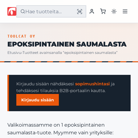
Etusivu
TOOLCAT OY
EPOKSIPINTAINEN SAUMALASTA
Tuotteet
Etusivu
›
Tuotteet avainsanalla “epoksipintainen saumalasta”
Palvelut
Yritys
Kirjaudu sisään nähdäksesi
sopimushintasi
ja
tehdäksesi tilauksia B2B-portaalin kautta.
Yhteystiedot
Kirjaudu sisään
Valikoimassamme on 1 epoksipintainen
saumalasta-tuote. Myymme vain yrityksille: