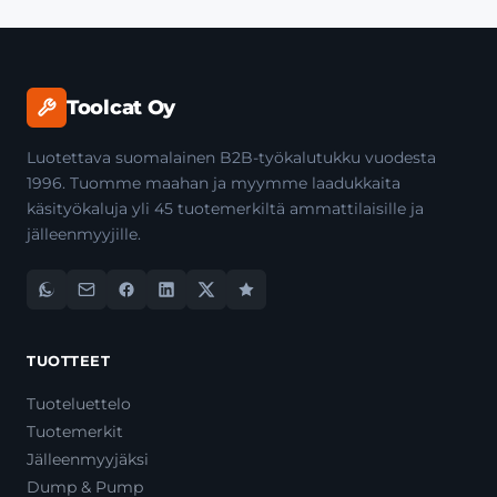
Toolcat Oy
Luotettava suomalainen B2B-työkalutukku vuodesta
1996. Tuomme maahan ja myymme laadukkaita
käsityökaluja yli 45 tuotemerkiltä ammattilaisille ja
jälleenmyyjille.
TUOTTEET
Tuoteluettelo
Tuotemerkit
Jälleenmyyjäksi
Dump & Pump