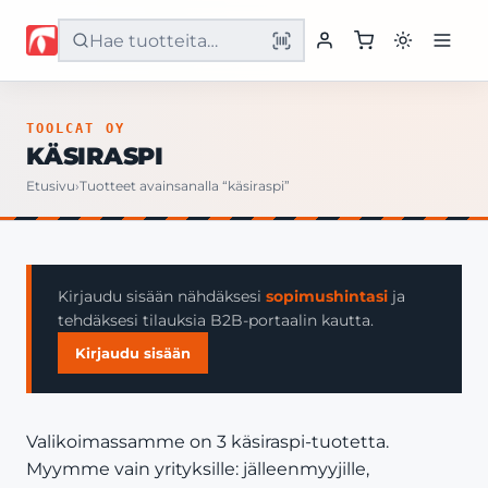
Etusivu
TOOLCAT OY
KÄSIRASPI
Tuotteet
Etusivu
›
Tuotteet avainsanalla “käsiraspi”
Palvelut
Yritys
Kirjaudu sisään nähdäksesi
sopimushintasi
ja
tehdäksesi tilauksia B2B-portaalin kautta.
Yhteystiedot
Kirjaudu sisään
Valikoimassamme on 3 käsiraspi-tuotetta.
Myymme vain yrityksille: jälleenmyyjille,