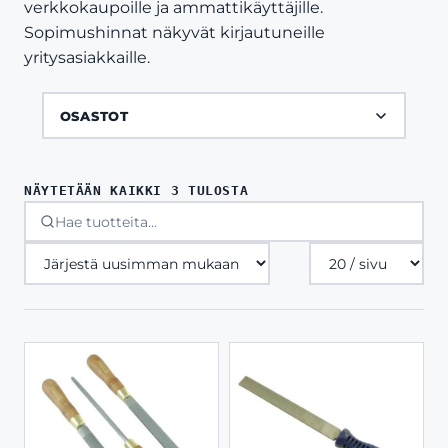
verkkokaupoille ja ammattikäyttäjille.
Sopimushinnat näkyvät kirjautuneille
yritysasiakkaille.
OSASTOT
SORTED
NÄYTETÄÄN KAIKKI 3 TULOSTA
BY
LATEST
Tuotteita
sivulla