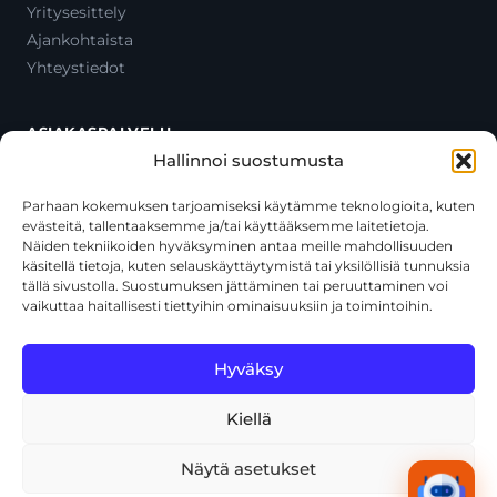
Yritysesittely
Ajankohtaista
Yhteystiedot
ASIAKASPALVELU
Hallinnoi suostumusta
Ota yhteyttä
Oma tili
Parhaan kokemuksen tarjoamiseksi käytämme teknologioita, kuten
evästeitä, tallentaaksemme ja/tai käyttääksemme laitetietoja.
Maksutavat
Näiden tekniikoiden hyväksyminen antaa meille mahdollisuuden
Toimitustavat
käsitellä tietoja, kuten selauskäyttäytymistä tai yksilöllisiä tunnuksia
Usein kysytyt kysymykset
tällä sivustolla. Suostumuksen jättäminen tai peruuttaminen voi
vaikuttaa haitallisesti tiettyihin ominaisuuksiin ja toimintoihin.
+358 44 270 3795
asiakaspalvelu@toolcat.fi
Hyväksy
Kiellä
© 2026 Toolcat Oy · Y-tunnus 1059567-7 · Kalustetie 1, 01720
Vantaa
Näytä asetukset
Tietosuojaseloste
Käyttöehdot
Evästekäytäntö
Tekoälyn käyttö