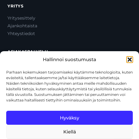
YRITYS
Yritysesittely
Ajankohtaista
Yhteystiedot
ASIAKASPALVELU
Hallinnoi suostumusta
Ota yhteyttä
Oma tili
Parhaan kokemuksen tarjoamiseksi käytämme teknologioita, kuten
evästeitä, tallentaaksemme ja/tai käyttääksemme laitetietoja.
Maksutavat
Näiden tekniikoiden hyväksyminen antaa meille mahdollisuuden
Toimitustavat
käsitellä tietoja, kuten selauskäyttäytymistä tai yksilöllisiä tunnuksia
Usein kysytyt kysymykset
tällä sivustolla. Suostumuksen jättäminen tai peruuttaminen voi
vaikuttaa haitallisesti tiettyihin ominaisuuksiin ja toimintoihin.
+358 44 270 3795
asiakaspalvelu@toolcat.fi
Hyväksy
Kiellä
© 2026 Toolcat Oy · Y-tunnus 1059567-7 · Kalustetie 1, 01720