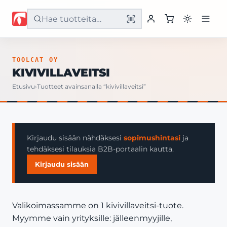
Etusivu
TOOLCAT OY
KIVIVILLAVEITSI
Tuotteet
Etusivu
›
Tuotteet avainsanalla “kivivillaveitsi”
Palvelut
Yritys
Kirjaudu sisään nähdäksesi
sopimushintasi
ja
tehdäksesi tilauksia B2B-portaalin kautta.
Yhteystiedot
Kirjaudu sisään
Valikoimassamme on 1 kivivillaveitsi-tuote.
Myymme vain yrityksille: jälleenmyyjille,