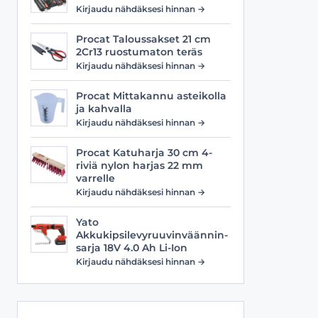
Viilat
Työasusteet
Kirjaudu nähdäksesi hinnan →
Vyöt
Procat Taloussakset 21 cm
2Cr13 ruostumaton teräs
Kirjaudu nähdäksesi hinnan →
Procat Mittakannu asteikolla
ja kahvalla
Kirjaudu nähdäksesi hinnan →
Procat Katuharja 30 cm 4-
riviä nylon harjas 22 mm
varrelle
Kirjaudu nähdäksesi hinnan →
Yato
Akkukipsilevyruuvinväännin-
sarja 18V 4.0 Ah Li-Ion
Kirjaudu nähdäksesi hinnan →