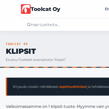
Toolcat Oy
Et
Etusivu
TOOLCAT OY
KLIPSIT
Tuotteet
Etusivu
›
Tuotteet avainsanalla “klipsit”
Palvelut
Yritys
Kirjaudu sisään nähdäksesi
sopimushintasi
ja tehdäksesi
Yhteystiedot
Valikoimassamme on 1 klipsit-tuote. Myymme vain yrity