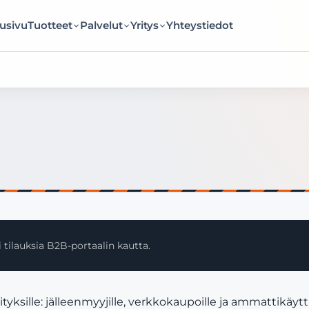
usivu
Tuotteet
Palvelut
Yritys
Yhteystiedot
 tilauksia B2B-portaalin kautta.
ksille: jälleenmyyjille, verkkokaupoille ja ammattikäytt