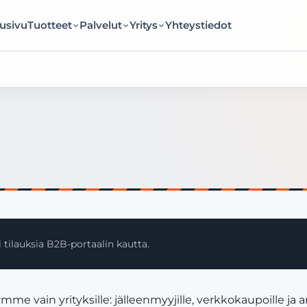
usivu
Tuotteet
Palvelut
Yritys
Yhteystiedot
 tilauksia B2B-portaalin kautta.
 vain yrityksille: jälleenmyyjille, verkkokaupoille ja 