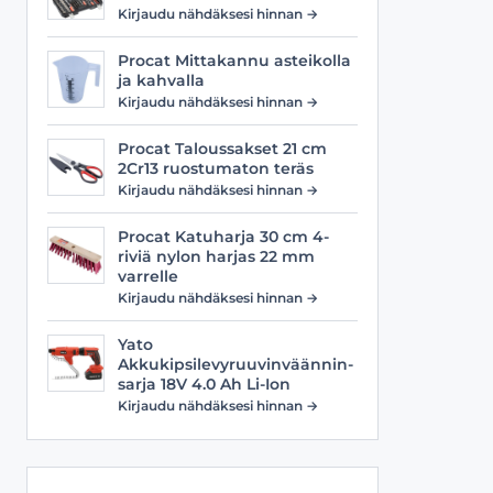
Viilat
Työasusteet
Kirjaudu nähdäksesi hinnan →
Vyöt
Procat Mittakannu asteikolla
ja kahvalla
Kirjaudu nähdäksesi hinnan →
Procat Taloussakset 21 cm
2Cr13 ruostumaton teräs
Kirjaudu nähdäksesi hinnan →
Procat Katuharja 30 cm 4-
riviä nylon harjas 22 mm
varrelle
Kirjaudu nähdäksesi hinnan →
Yato
Akkukipsilevyruuvinväännin-
sarja 18V 4.0 Ah Li-Ion
Kirjaudu nähdäksesi hinnan →