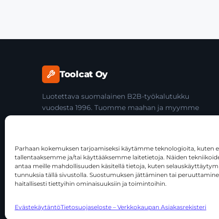
Toolcat Oy
Luotettava suomalainen B2B-työkalutukku
vuodesta 1996. Tuomme maahan ja myymme
laadukkaita käsityökaluja yli 45 tuotemerkiltä
ammattilaisille ja jälleenmyyjille.
Parhaan kokemuksen tarjoamiseksi käytämme teknologioita, kuten ev
tallentaaksemme ja/tai käyttääksemme laitetietoja. Näiden tekniiko
antaa meille mahdollisuuden käsitellä tietoja, kuten selauskäyttäytymist
tunnuksia tällä sivustolla. Suostumuksen jättäminen tai peruuttamine
haitallisesti tiettyihin ominaisuuksiin ja toimintoihin.
© 2026 Toolcat Oy · Y-tunnus 1059567-7 · Kalustetie 1, 0
Evästekäytäntö
Tietosuojaseloste – Verkkokaupan Asiakasrekisteri