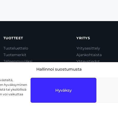
TUOTTEET
YRITYS
Tuoteluettelo
Yritysesittely
Tuotemerkit
Ajankohtaista
Jälleenmyyjäksi
Yhteystiedot
Dump & Pump
Hallinnoi suostumusta
ästeitä,
iden hyväksyminen
ä tai yksilöllisiä
Hyväksy
n voi vaikuttaa
1720 Vantaa
Tietosuojaseloste
Käyttöehdot
Eväs