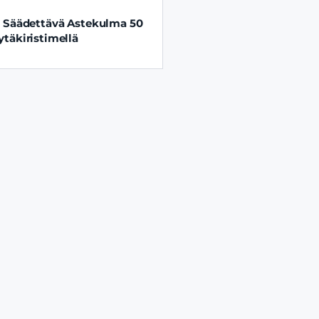
 Säädettävä Astekulma 50
täkiristimellä