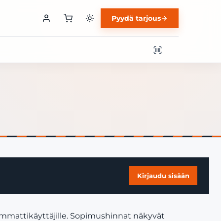
Pyydä tarjous
Kirjaudu sisään
ammattikäyttäjille. Sopimushinnat näkyvät