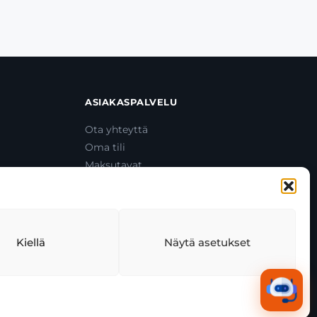
ASIAKASPALVELU
Ota yhteyttä
Oma tili
Maksutavat
Toimitustavat
Usein kysytyt kysymykset
+358 44 270 3795
asiakaspalvelu@toolcat.fi
Kiellä
Näytä asetukset
tekäytäntö
Tekoälyn käyttö
Kaikki järjestelmät toimivat