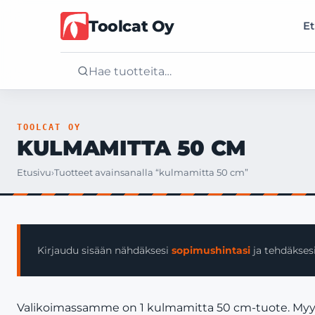
Toolcat Oy
Et
Etusivu
TOOLCAT OY
KULMAMITTA 50 CM
Tuotteet
Etusivu
›
Tuotteet avainsanalla “kulmamitta 50 cm”
Palvelut
Yritys
Kirjaudu sisään nähdäksesi
sopimushintasi
ja tehdäksesi
Yhteystiedot
Valikoimassamme on 1 kulmamitta 50 cm-tuote. Myymme