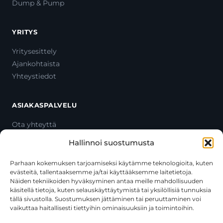
Dump & Pump
YRITYS
Yritysesittely
Ajankohtaista
Yhteystiedot
ASIAKASPALVELU
Ota yhteyttä
Oma tili
Hallinnoi suostumusta
Maksutavat
Toimitustavat
Parhaan kokemuksen tarjoamiseksi käytämme teknologioita, kuten
evästeitä, tallentaaksemme ja/tai käyttääksemme laitetietoja.
Usein kysytyt kysymykset
Näiden tekniikoiden hyväksyminen antaa meille mahdollisuuden
+358 44 270 3795
käsitellä tietoja, kuten selauskäyttäytymistä tai yksilöllisiä tunnuksia
asiakaspalvelu@toolcat.fi
tällä sivustolla. Suostumuksen jättäminen tai peruuttaminen voi
vaikuttaa haitallisesti tiettyihin ominaisuuksiin ja toimintoihin.