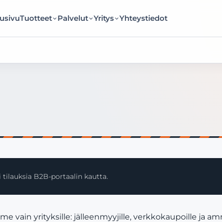
usivu
Tuotteet
Palvelut
Yritys
Yhteystiedot
 tilauksia B2B-portaalin kautta.
ain yrityksille: jälleenmyyjille, verkkokaupoille ja am