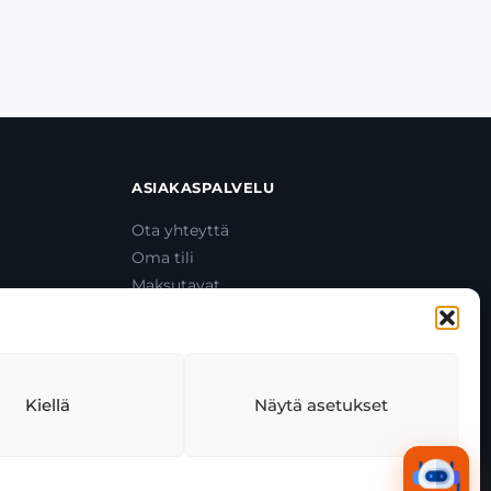
ASIAKASPALVELU
Ota yhteyttä
Oma tili
Maksutavat
Toimitustavat
Usein kysytyt kysymykset
+358 44 270 3795
asiakaspalvelu@toolcat.fi
Kiellä
Näytä asetukset
tekäytäntö
Tekoälyn käyttö
Kaikki järjestelmät toimivat