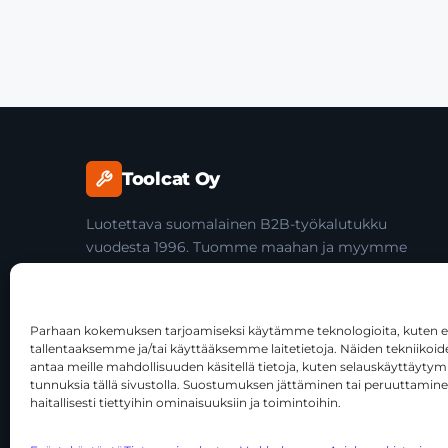
Toolcat Oy
Luotettava suomalainen B2B-työkalutukku
vuodesta 1996. Tuomme maahan ja myymme
laadukkaita käsityökaluja yli 45 tuotemerkiltä
ammattilaisille ja jälleenmyyjille.
Parhaan kokemuksen tarjoamiseksi käytämme teknologioita, kuten ev
tallentaaksemme ja/tai käyttääksemme laitetietoja. Näiden tekniiko
antaa meille mahdollisuuden käsitellä tietoja, kuten selauskäyttäytymist
tunnuksia tällä sivustolla. Suostumuksen jättäminen tai peruuttamine
haitallisesti tiettyihin ominaisuuksiin ja toimintoihin.
© 2026 Toolcat Oy · Y-tunnus 1059567-7 · Kalustetie 1, 0