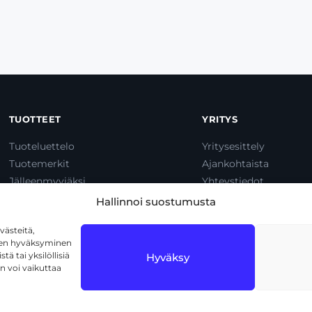
TUOTTEET
YRITYS
Tuoteluettelo
Yritysesittely
Tuotemerkit
Ajankohtaista
Jälleenmyyjäksi
Yhteystiedot
Dump & Pump
Hallinnoi suostumusta
ästeitä,
iden hyväksyminen
ä tai yksilöllisiä
Hyväksy
n voi vaikuttaa
1720 Vantaa
Tietosuojaseloste
Käyttöehdot
Eväs