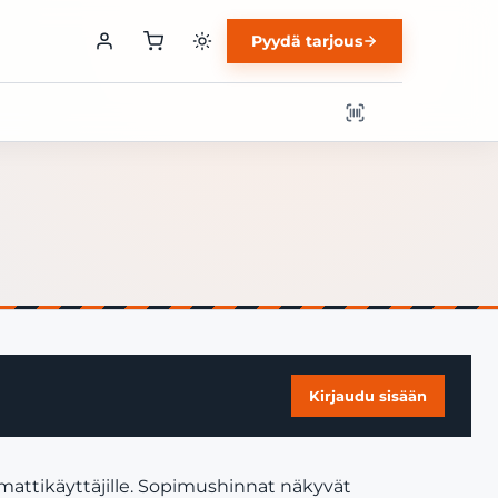
Pyydä tarjous
Kirjaudu sisään
mattikäyttäjille. Sopimushinnat näkyvät