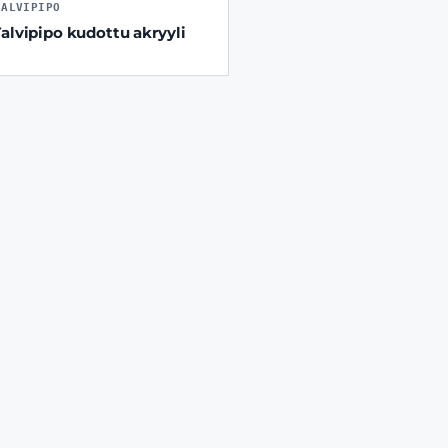
TALVIPIPO
Talvipipo kudottu akryyli