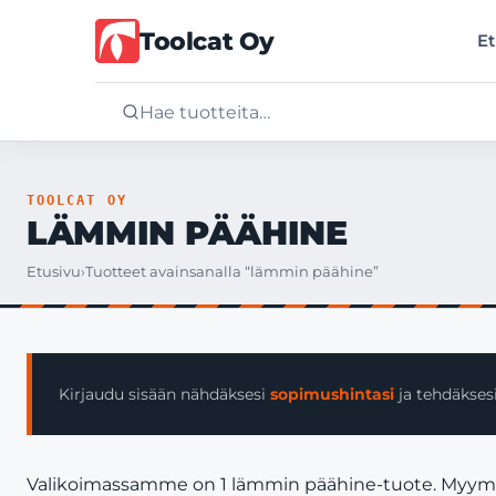
Toolcat Oy
Et
Etusivu
TOOLCAT OY
LÄMMIN PÄÄHINE
Tuotteet
Etusivu
›
Tuotteet avainsanalla “lämmin päähine”
Palvelut
Yritys
Kirjaudu sisään nähdäksesi
sopimushintasi
ja tehdäksesi
Yhteystiedot
Valikoimassamme on 1 lämmin päähine-tuote. Myymme v