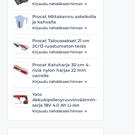
Viilat
Työasusteet
Kirjaudu nähdäksesi hinnan →
Vyöt
Procat Mittakannu asteikolla
ja kahvalla
Kirjaudu nähdäksesi hinnan →
Procat Taloussakset 21 cm
2Cr13 ruostumaton teräs
Kirjaudu nähdäksesi hinnan →
Procat Katuharja 30 cm 4-
riviä nylon harjas 22 mm
varrelle
Kirjaudu nähdäksesi hinnan →
Yato
Akkukipsilevyruuvinväännin-
sarja 18V 4.0 Ah Li-Ion
Kirjaudu nähdäksesi hinnan →