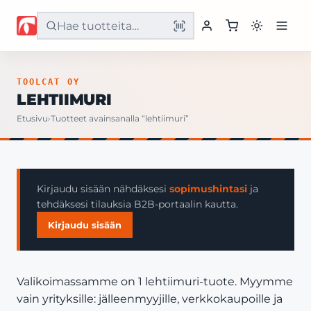
Etusivu
TOOLCAT OY
LEHTIIMURI
Tuotteet
Etusivu
›
Tuotteet avainsanalla “lehtiimuri”
Palvelut
Yritys
Kirjaudu sisään nähdäksesi
sopimushintasi
ja
tehdäksesi tilauksia B2B-portaalin kautta.
Yhteystiedot
Kirjaudu sisään
Valikoimassamme on 1 lehtiimuri-tuote. Myymme
vain yrityksille: jälleenmyyjille, verkkokaupoille ja