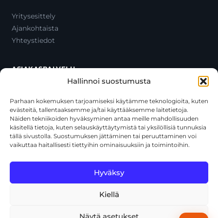
Yritysesittely
Ajankohtaista
Yhteystiedot
ASIAKASPALVELU
Hallinnoi suostumusta
Ota yhteyttä
Oma tili
Parhaan kokemuksen tarjoamiseksi käytämme teknologioita, kuten
evästeitä, tallentaaksemme ja/tai käyttääksemme laitetietoja.
Maksutavat
Näiden tekniikoiden hyväksyminen antaa meille mahdollisuuden
Toimitustavat
käsitellä tietoja, kuten selauskäyttäytymistä tai yksilöllisiä tunnuksia
Usein kysytyt kysymykset
tällä sivustolla. Suostumuksen jättäminen tai peruuttaminen voi
vaikuttaa haitallisesti tiettyihin ominaisuuksiin ja toimintoihin.
+358 44 270 3795
asiakaspalvelu@toolcat.fi
Hyväksy
Kiellä
© 2026 Toolcat Oy · Y-tunnus 1059567-7 · Kalustetie 1, 01720
Vantaa
Näytä asetukset